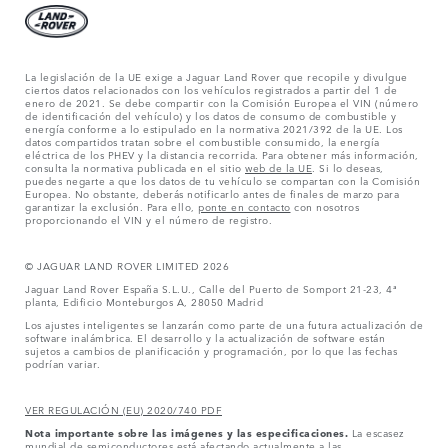
La legislación de la UE exige a Jaguar Land Rover que recopile y divulgue
ciertos datos relacionados con los vehículos registrados a partir del 1 de
enero de 2021. Se debe compartir con la Comisión Europea el VIN (número
de identificación del vehículo) y los datos de consumo de combustible y
energía conforme a lo estipulado en la normativa 2021/392 de la UE. Los
datos compartidos tratan sobre el combustible consumido, la energía
eléctrica de los PHEV y la distancia recorrida. Para obtener más información,
consulta la normativa publicada en el sitio
web de la UE
. Si lo deseas,
puedes negarte a que los datos de tu vehículo se compartan con la Comisión
Europea. No obstante, deberás notificarlo antes de finales de marzo para
garantizar la exclusión. Para ello,
ponte en contacto
con nosotros
proporcionando el VIN y el número de registro.
© JAGUAR LAND ROVER LIMITED 2026
Jaguar Land Rover España S.L.U., Calle del Puerto de Somport 21-23, 4ª
planta, Edificio Monteburgos A, 28050 Madrid
Los ajustes inteligentes se lanzarán como parte de una futura actualización de
software inalámbrica. El desarrollo y la actualización de software están
sujetos a cambios de planificación y programación, por lo que las fechas
podrían variar.
VER REGULACIÓN (EU) 2020/740 PDF
Nota importante sobre las imágenes y las especificaciones.
La escasez
mundial de semiconductores está afectando actualmente a las