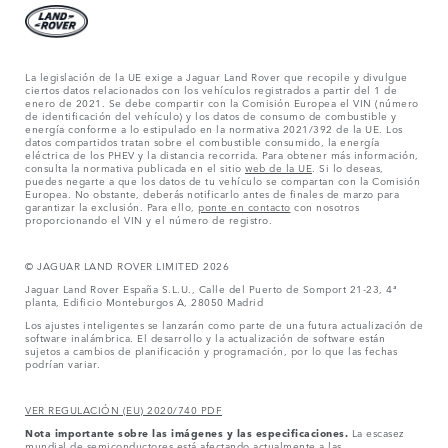
La legislación de la UE exige a Jaguar Land Rover que recopile y divulgue
ciertos datos relacionados con los vehículos registrados a partir del 1 de
enero de 2021. Se debe compartir con la Comisión Europea el VIN (número
de identificación del vehículo) y los datos de consumo de combustible y
energía conforme a lo estipulado en la normativa 2021/392 de la UE. Los
datos compartidos tratan sobre el combustible consumido, la energía
eléctrica de los PHEV y la distancia recorrida. Para obtener más información,
consulta la normativa publicada en el sitio
web de la UE
. Si lo deseas,
puedes negarte a que los datos de tu vehículo se compartan con la Comisión
Europea. No obstante, deberás notificarlo antes de finales de marzo para
garantizar la exclusión. Para ello,
ponte en contacto
con nosotros
proporcionando el VIN y el número de registro.
© JAGUAR LAND ROVER LIMITED 2026
Jaguar Land Rover España S.L.U., Calle del Puerto de Somport 21-23, 4ª
planta, Edificio Monteburgos A, 28050 Madrid
Los ajustes inteligentes se lanzarán como parte de una futura actualización de
software inalámbrica. El desarrollo y la actualización de software están
sujetos a cambios de planificación y programación, por lo que las fechas
podrían variar.
VER REGULACIÓN (EU) 2020/740 PDF
Nota importante sobre las imágenes y las especificaciones.
La escasez
mundial de semiconductores está afectando actualmente a las