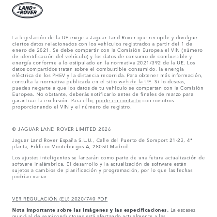
La legislación de la UE exige a Jaguar Land Rover que recopile y divulgue
ciertos datos relacionados con los vehículos registrados a partir del 1 de
enero de 2021. Se debe compartir con la Comisión Europea el VIN (número
de identificación del vehículo) y los datos de consumo de combustible y
energía conforme a lo estipulado en la normativa 2021/392 de la UE. Los
datos compartidos tratan sobre el combustible consumido, la energía
eléctrica de los PHEV y la distancia recorrida. Para obtener más información,
consulta la normativa publicada en el sitio
web de la UE
. Si lo deseas,
puedes negarte a que los datos de tu vehículo se compartan con la Comisión
Europea. No obstante, deberás notificarlo antes de finales de marzo para
garantizar la exclusión. Para ello,
ponte en contacto
con nosotros
proporcionando el VIN y el número de registro.
© JAGUAR LAND ROVER LIMITED 2026
Jaguar Land Rover España S.L.U., Calle del Puerto de Somport 21-23, 4ª
planta, Edificio Monteburgos A, 28050 Madrid
Los ajustes inteligentes se lanzarán como parte de una futura actualización de
software inalámbrica. El desarrollo y la actualización de software están
sujetos a cambios de planificación y programación, por lo que las fechas
podrían variar.
VER REGULACIÓN (EU) 2020/740 PDF
Nota importante sobre las imágenes y las especificaciones.
La escasez
mundial de semiconductores está afectando actualmente a las