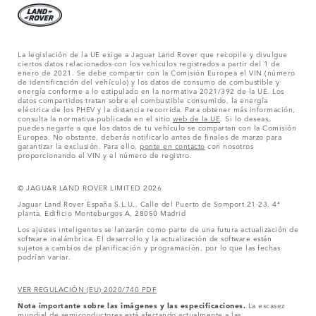
La legislación de la UE exige a Jaguar Land Rover que recopile y divulgue
ciertos datos relacionados con los vehículos registrados a partir del 1 de
enero de 2021. Se debe compartir con la Comisión Europea el VIN (número
de identificación del vehículo) y los datos de consumo de combustible y
energía conforme a lo estipulado en la normativa 2021/392 de la UE. Los
datos compartidos tratan sobre el combustible consumido, la energía
eléctrica de los PHEV y la distancia recorrida. Para obtener más información,
consulta la normativa publicada en el sitio
web de la UE
. Si lo deseas,
puedes negarte a que los datos de tu vehículo se compartan con la Comisión
Europea. No obstante, deberás notificarlo antes de finales de marzo para
garantizar la exclusión. Para ello,
ponte en contacto
con nosotros
proporcionando el VIN y el número de registro.
© JAGUAR LAND ROVER LIMITED 2026
Jaguar Land Rover España S.L.U., Calle del Puerto de Somport 21-23, 4ª
planta, Edificio Monteburgos A, 28050 Madrid
Los ajustes inteligentes se lanzarán como parte de una futura actualización de
software inalámbrica. El desarrollo y la actualización de software están
sujetos a cambios de planificación y programación, por lo que las fechas
podrían variar.
VER REGULACIÓN (EU) 2020/740 PDF
Nota importante sobre las imágenes y las especificaciones.
La escasez
mundial de semiconductores está afectando actualmente a las