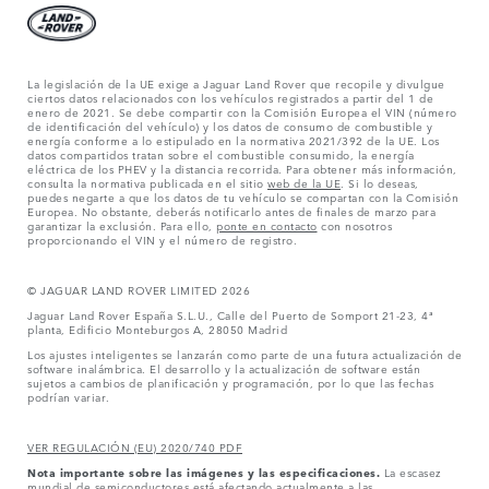
La legislación de la UE exige a Jaguar Land Rover que recopile y divulgue
ciertos datos relacionados con los vehículos registrados a partir del 1 de
enero de 2021. Se debe compartir con la Comisión Europea el VIN (número
de identificación del vehículo) y los datos de consumo de combustible y
energía conforme a lo estipulado en la normativa 2021/392 de la UE. Los
datos compartidos tratan sobre el combustible consumido, la energía
eléctrica de los PHEV y la distancia recorrida. Para obtener más información,
consulta la normativa publicada en el sitio
web de la UE
. Si lo deseas,
puedes negarte a que los datos de tu vehículo se compartan con la Comisión
Europea. No obstante, deberás notificarlo antes de finales de marzo para
garantizar la exclusión. Para ello,
ponte en contacto
con nosotros
proporcionando el VIN y el número de registro.
© JAGUAR LAND ROVER LIMITED 2026
Jaguar Land Rover España S.L.U., Calle del Puerto de Somport 21-23, 4ª
planta, Edificio Monteburgos A, 28050 Madrid
Los ajustes inteligentes se lanzarán como parte de una futura actualización de
software inalámbrica. El desarrollo y la actualización de software están
sujetos a cambios de planificación y programación, por lo que las fechas
podrían variar.
VER REGULACIÓN (EU) 2020/740 PDF
Nota importante sobre las imágenes y las especificaciones.
La escasez
mundial de semiconductores está afectando actualmente a las