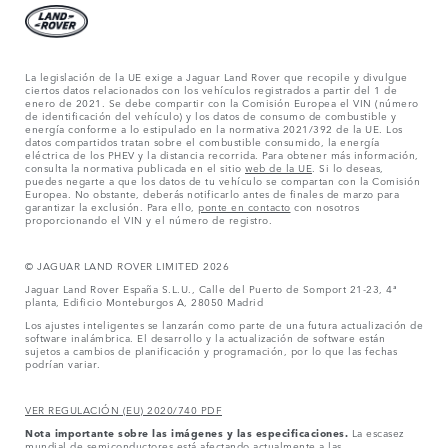
La legislación de la UE exige a Jaguar Land Rover que recopile y divulgue
ciertos datos relacionados con los vehículos registrados a partir del 1 de
enero de 2021. Se debe compartir con la Comisión Europea el VIN (número
de identificación del vehículo) y los datos de consumo de combustible y
energía conforme a lo estipulado en la normativa 2021/392 de la UE. Los
datos compartidos tratan sobre el combustible consumido, la energía
eléctrica de los PHEV y la distancia recorrida. Para obtener más información,
consulta la normativa publicada en el sitio
web de la UE
. Si lo deseas,
puedes negarte a que los datos de tu vehículo se compartan con la Comisión
Europea. No obstante, deberás notificarlo antes de finales de marzo para
garantizar la exclusión. Para ello,
ponte en contacto
con nosotros
proporcionando el VIN y el número de registro.
© JAGUAR LAND ROVER LIMITED 2026
Jaguar Land Rover España S.L.U., Calle del Puerto de Somport 21-23, 4ª
planta, Edificio Monteburgos A, 28050 Madrid
Los ajustes inteligentes se lanzarán como parte de una futura actualización de
software inalámbrica. El desarrollo y la actualización de software están
sujetos a cambios de planificación y programación, por lo que las fechas
podrían variar.
VER REGULACIÓN (EU) 2020/740 PDF
Nota importante sobre las imágenes y las especificaciones.
La escasez
mundial de semiconductores está afectando actualmente a las