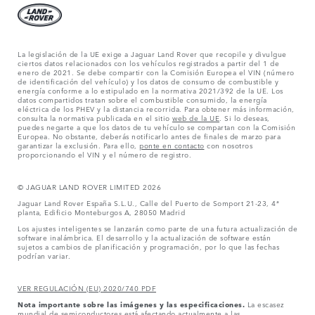
La legislación de la UE exige a Jaguar Land Rover que recopile y divulgue
ciertos datos relacionados con los vehículos registrados a partir del 1 de
enero de 2021. Se debe compartir con la Comisión Europea el VIN (número
de identificación del vehículo) y los datos de consumo de combustible y
energía conforme a lo estipulado en la normativa 2021/392 de la UE. Los
datos compartidos tratan sobre el combustible consumido, la energía
eléctrica de los PHEV y la distancia recorrida. Para obtener más información,
consulta la normativa publicada en el sitio
web de la UE
. Si lo deseas,
puedes negarte a que los datos de tu vehículo se compartan con la Comisión
Europea. No obstante, deberás notificarlo antes de finales de marzo para
garantizar la exclusión. Para ello,
ponte en contacto
con nosotros
proporcionando el VIN y el número de registro.
© JAGUAR LAND ROVER LIMITED 2026
Jaguar Land Rover España S.L.U., Calle del Puerto de Somport 21-23, 4ª
planta, Edificio Monteburgos A, 28050 Madrid
Los ajustes inteligentes se lanzarán como parte de una futura actualización de
software inalámbrica. El desarrollo y la actualización de software están
sujetos a cambios de planificación y programación, por lo que las fechas
podrían variar.
VER REGULACIÓN (EU) 2020/740 PDF
Nota importante sobre las imágenes y las especificaciones.
La escasez
mundial de semiconductores está afectando actualmente a las