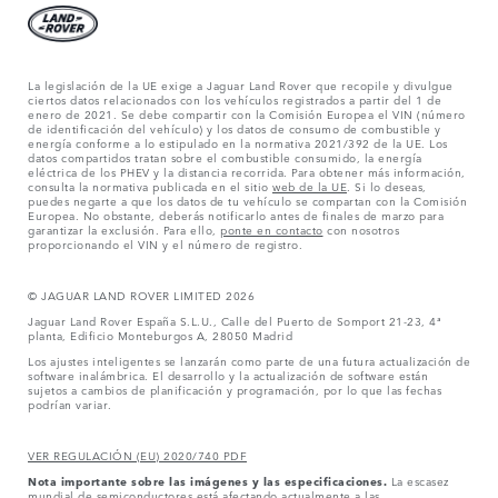
La legislación de la UE exige a Jaguar Land Rover que recopile y divulgue
ciertos datos relacionados con los vehículos registrados a partir del 1 de
enero de 2021. Se debe compartir con la Comisión Europea el VIN (número
de identificación del vehículo) y los datos de consumo de combustible y
energía conforme a lo estipulado en la normativa 2021/392 de la UE. Los
datos compartidos tratan sobre el combustible consumido, la energía
eléctrica de los PHEV y la distancia recorrida. Para obtener más información,
consulta la normativa publicada en el sitio
web de la UE
. Si lo deseas,
puedes negarte a que los datos de tu vehículo se compartan con la Comisión
Europea. No obstante, deberás notificarlo antes de finales de marzo para
garantizar la exclusión. Para ello,
ponte en contacto
con nosotros
proporcionando el VIN y el número de registro.
© JAGUAR LAND ROVER LIMITED 2026
Jaguar Land Rover España S.L.U., Calle del Puerto de Somport 21-23, 4ª
planta, Edificio Monteburgos A, 28050 Madrid
Los ajustes inteligentes se lanzarán como parte de una futura actualización de
software inalámbrica. El desarrollo y la actualización de software están
sujetos a cambios de planificación y programación, por lo que las fechas
podrían variar.
VER REGULACIÓN (EU) 2020/740 PDF
Nota importante sobre las imágenes y las especificaciones.
La escasez
mundial de semiconductores está afectando actualmente a las