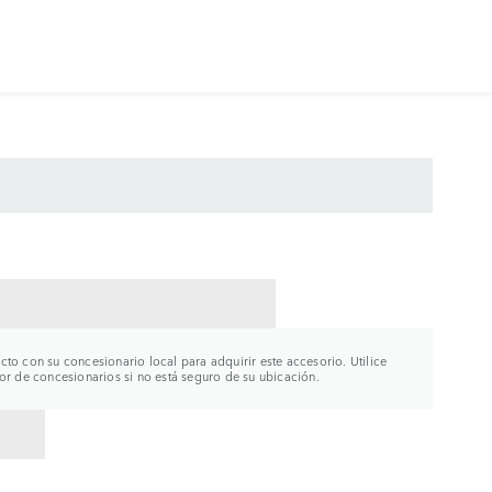
CTAR CON UN CONCESIONARIO
to con su concesionario local para adquirir este accesorio. Utilice
or de concesionarios si no está seguro de su ubicación.
R A