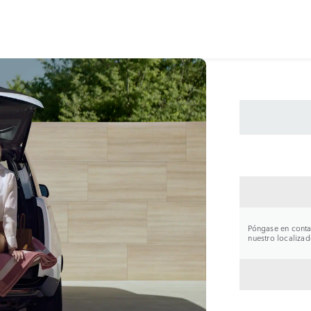
CONTA
Póngase en contac
nuestro localizad
VOLVE