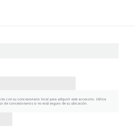
CTAR CON UN CONCESIONARIO
to con su concesionario local para adquirir este accesorio. Utilice
or de concesionarios si no está seguro de su ubicación.
R A