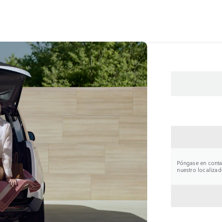
CONTA
Póngase en contac
nuestro localizad
VOLVE