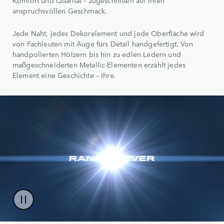
Komfort und Qualität – zugeschnitten auf Ihren
anspruchsvollen Geschmack.
Jede Naht, jedes Dekorelement und jede Oberfläche wird
von Fachleuten mit Auge fürs Detail handgefertigt. Von
handpolierten Hölzern bis hin zu edlen Ledern und
maßgeschneiderten Metallic-Elementen erzählt jedes
Element eine Geschichte – Ihre.