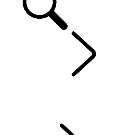
ENTDECKEN SV
...
SV BESPOKE
ÜBERSICHT
DER NEUE RANGE ROVER SV
Range Rover Sport SV
SV BESPOKE
Range Rover By SV Bespoke
Range Rover Sport Von SV Bespoke
RANGE ROVER SPORT SV CELESTIAL COLLECTION