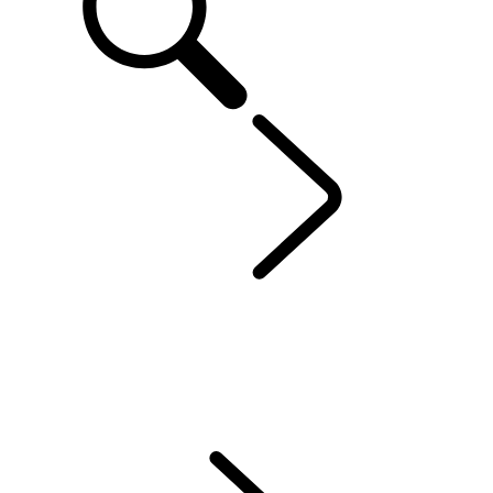
RANGE ROVER
...
ÜBERSICHT
ÜBERSICHT
GALERIE
Range Rover SV
MODELLE
PERSONALISIERUNG
AKTUELLE ANGEBOTE
BUSINESS & MOBILITY