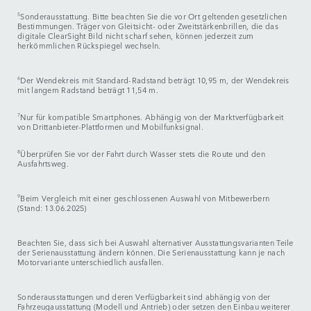
5
Sonderausstattung. Bitte beachten Sie die vor Ort geltenden gesetzlichen
Bestimmungen. Träger von Gleitsicht- oder Zweitstärkenbrillen, die das
digitale ClearSight Bild nicht scharf sehen, können jederzeit zum
herkömmlichen Rückspiegel wechseln.
6
Der Wendekreis mit Standard-Radstand beträgt 10,95 m, der Wendekreis
mit langem Radstand beträgt 11,54 m.
7
Nur für kompatible Smartphones. Abhängig von der Marktverfügbarkeit
von Drittanbieter-Plattformen und Mobilfunksignal.
8
Überprüfen Sie vor der Fahrt durch Wasser stets die Route und den
Ausfahrtsweg.
9
Beim Vergleich mit einer geschlossenen Auswahl von Mitbewerbern
(Stand: 13.06.2025)
Beachten Sie, dass sich bei Auswahl alternativer Ausstattungsvarianten Teile
der Serienausstattung ändern können. Die Serienausstattung kann je nach
Motorvariante unterschiedlich ausfallen.
Sonderausstattungen und deren Verfügbarkeit sind abhängig von der
Fahrzeugausstattung (Modell und Antrieb) oder setzen den Einbau weiterer