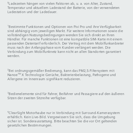
§
Ladezeiten hängen von vielen Faktoren ab, u. a. von Alter, Zustand,
Temperatur und aktuellem Ladestand der Batterie, von der verwendeten
Ladestation und der Ladedauer.
1
Bestimmte Funktionen und Optionen von Pivi Pro und ihre Verfügbarkeit
sind abhängig vom jeweiligen Markt. Für weitere Informationen sowie die
vollständigen Nutzungsbedingungen wenden Sie sich direkt an Ihren
Händler. Für manche Funktionen ist eine kompatible SIM-Karte mit einem
passenden Datentarif erforderlich. Der Vertrag mit dem Mobilfunkanbieter
muss nach der Anfangsphase vom Kunden verlängert werden. Die
Verbindung zum Mobilfunknetz kann nicht an allen Standorten garantiert
werden.
2
Bei ordnungsgemäßer Bedienung, kann das PM2,5-Filtersystem mit
Nanoe
TM
X Technologie Gerüche, Bakterienbelastung, Pathogene und
Allergene im Innenraum signifikant reduzieren.
3
Bedienelemente sind für Fahrer, Beifahrer und Passagiere auf den äußeren
Sitzen der zweiten Sitzreihe verfügbar.
4
ClearSight Motorhaube nur in Verbindung mit Surround-Kamerasystem
erhältlich. Kein Live-Bild. Vergewissern Sie sich, dass die Umgebung
sicher ist. Sonderausstattung. Bitte beachten Sie die vor Ort geltenden
gesetzlichen Bestimmungen.