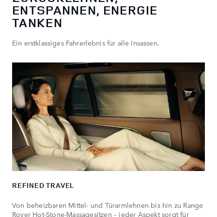
ENTSPANNEN, ENERGIE
Wählen Sie eines unserer Modelle aus und machen Sie es zu
TANKEN
Ihrem ganz persönlichen Fahrzeug.
Ein erstklassiges Fahrerlebnis für alle Insassen.
REFINED TRAVEL
Von beheizbaren Mittel- und Türarmlehnen bis hin zu Range
Rover Hot-Stone-Massagesitzen – jeder Aspekt sorgt für