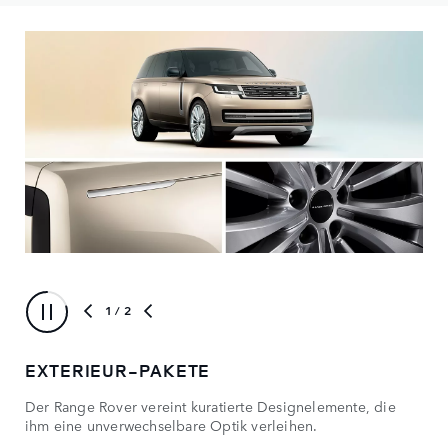
1
/ 2
EXTERIEUR-PAKETE
OP
Der Range Rover vereint kuratierte Designelemente, die
Ran
ihm eine unverwechselbare Optik verleihen.
Far