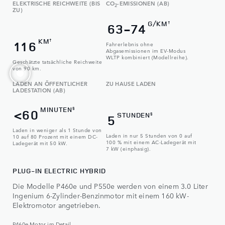
ELEKTRISCHE REICHWEITE (BIS
CO
-EMISSIONEN (AB)
2
ZU)
G/KM
†
63-74
KM
†
116
Fahrerlebnis ohne
Abgasemissionen im EV-Modus
WLTP kombiniert (Modellreihe).
Geschätzte tatsächliche Reichweite
von 90 km.
LADEN AN ÖFFENTLICHER
ZU HAUSE LADEN
LADESTATION (AB)
MINUTEN
§
<60
STUNDEN
§
5
Laden in weniger als 1 Stunde von
Laden in nur 5 Stunden von 0 auf
10 auf 80 Prozent mit einem DC-
100 % mit einem AC-Ladegerät mit
Ladegerät mit 50 kW.
7 kW (einphasig).
PLUG-IN ELECTRIC HYBRID
Die Modelle P460e und P550e werden von einem 3.0 Liter
Ingenium 6-Zylinder-Benzinmotor mit einem 160 kW-
Elektromotor angetrieben.​
P460e Motor im Detail.