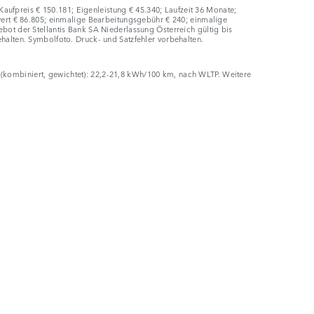
ufpreis € 150.181; Eigenleistung € 45.340; Laufzeit 36 Monate;
twert € 86.805; einmalige Bearbeitungsgebühr € 240; einmalige
t der Stellantis Bank SA Niederlassung Österreich gültig bis
ehalten. Symbolfoto. Druck- und Satzfehler vorbehalten.
 (kombiniert, gewichtet): 22,2-21,8 kWh/100 km, nach WLTP. Weitere