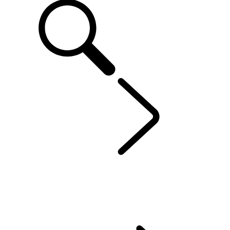
RANGE ROVER
...
AK
ÜBERSICHT
GALERIE
Range Rover SV
MODELLE
PERSONALISIERUNG
AKTUELLE ANGEBOTE
BUSINESS & MOBILITY