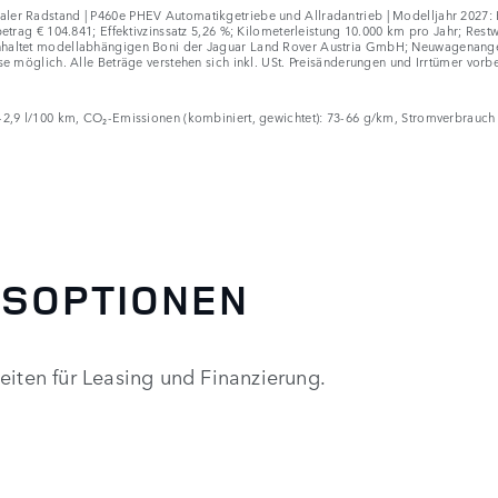
er Radstand | P460e PHEV Automatikgetriebe und Allradantrieb | Modelljahr 2027: Ka
betrag € 104.841; Effektivzinssatz 5,26 %; Kilometerleistung 10.000 km pro Jahr; Res
nhaltet modellabhängigen Boni der Jaguar Land Rover Austria GmbH; Neuwagenangebo
se möglich. Alle Beträge verstehen sich inkl. USt. Preisänderungen und Irrtümer vorb
2-2,9 l/100 km, CO₂-Emissionen (kombiniert, gewichtet): 73-66 g/km, Stromverbrauch
GSOPTIONEN
eiten für Leasing und Finanzierung.