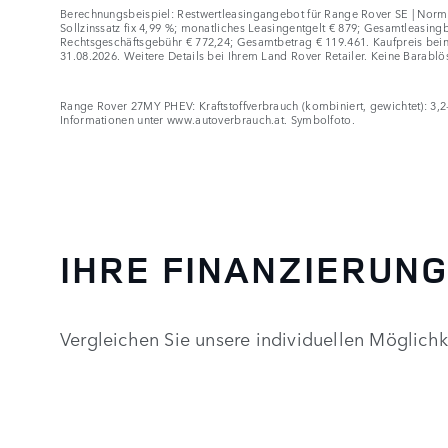
Berechnungsbeispiel: Restwertleasingangebot für Range Rover SE | Normal
Sollzinssatz fix 4,99 %; monatliches Leasingentgelt € 879; Gesamtleasing
Rechtsgeschäftsgebühr € 772,24; Gesamtbetrag € 119.461. Kaufpreis bei
31.08.2026. Weitere Details bei Ihrem Land Rover Retailer. Keine Barablö
Range Rover 27MY PHEV: Kraftstoffverbrauch (kombiniert, gewichtet): 3,
Informationen unter www.autoverbrauch.at. Symbolfoto.
IHRE FINANZIERUN
Vergleichen Sie unsere individuellen Möglichk