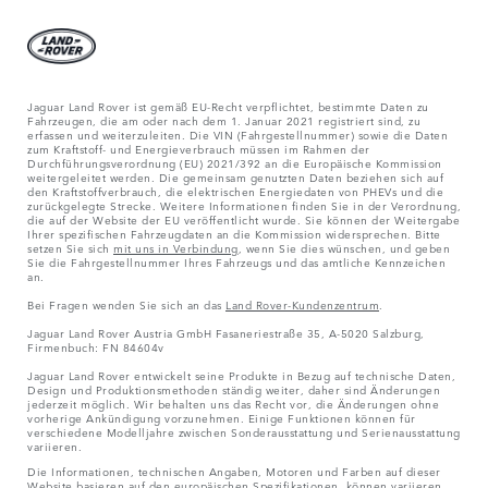
Jaguar Land Rover ist gemäß EU-Recht verpflichtet, bestimmte Daten zu
Fahrzeugen, die am oder nach dem 1. Januar 2021 registriert sind, zu
erfassen und weiterzuleiten. Die VIN (Fahrgestellnummer) sowie die Daten
zum Kraftstoff- und Energieverbrauch müssen im Rahmen der
Durchführungsverordnung (EU) 2021/392 an die Europäische Kommission
weitergeleitet werden. Die gemeinsam genutzten Daten beziehen sich auf
den Kraftstoffverbrauch, die elektrischen Energiedaten von PHEVs und die
zurückgelegte Strecke. Weitere Informationen finden Sie in der Verordnung,
die auf der Website der EU veröffentlicht wurde. Sie können der Weitergabe
Ihrer spezifischen Fahrzeugdaten an die Kommission widersprechen. Bitte
setzen Sie sich
mit uns in Verbindung
, wenn Sie dies wünschen, und geben
Sie die Fahrgestellnummer Ihres Fahrzeugs und das amtliche Kennzeichen
an.
Bei Fragen wenden Sie sich an das
Land Rover-Kundenzentrum
.
Jaguar Land Rover Austria GmbH Fasaneriestraße 35, A-5020 Salzburg,
Firmenbuch: FN 84604v
Jaguar Land Rover entwickelt seine Produkte in Bezug auf technische Daten,
Design und Produktionsmethoden ständig weiter, daher sind Änderungen
jederzeit möglich. Wir behalten uns das Recht vor, die Änderungen ohne
vorherige Ankündigung vorzunehmen. Einige Funktionen können für
verschiedene Modelljahre zwischen Sonderausstattung und Serienausstattung
variieren.
Die Informationen, technischen Angaben, Motoren und Farben auf dieser
Website basieren auf den europäischen Spezifikationen, können variieren