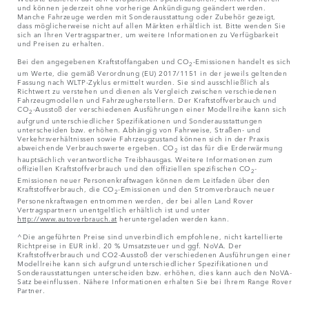
und können jederzeit ohne vorherige Ankündigung geändert werden.
Manche Fahrzeuge werden mit Sonderausstattung oder Zubehör gezeigt,
dass möglicherweise nicht auf allen Märkten erhältlich ist. Bitte wenden Sie
sich an Ihren Vertragspartner, um weitere Informationen zu Verfügbarkeit
und Preisen zu erhalten.
Bei den angegebenen Kraftstoffangaben und CO
-Emissionen handelt es sich
2
um Werte, die gemäß Verordnung (EU) 2017/1151 in der jeweils geltenden
Fassung nach WLTP-Zyklus ermittelt wurden. Sie sind ausschließlich als
Richtwert zu verstehen und dienen als Vergleich zwischen verschiedenen
Fahrzeugmodellen und Fahrzeugherstellern. Der Kraftstoffverbrauch und
CO
-Ausstoß der verschiedenen Ausführungen einer Modellreihe kann sich
2
aufgrund unterschiedlicher Spezifikationen und Sonderausstattungen
unterscheiden bzw. erhöhen. Abhängig von Fahrweise, Straßen- und
Verkehrsverhältnissen sowie Fahrzeugzustand können sich in der Praxis
abweichende Verbrauchswerte ergeben. CO
ist das für die Erderwärmung
2
hauptsächlich verantwortliche Treibhausgas. Weitere Informationen zum
offiziellen Kraftstoffverbrauch und den offiziellen spezifischen CO
-
2
Emissionen neuer Personenkraftwagen können dem Leitfaden über den
Kraftstoffverbrauch, die CO
-Emissionen und den Stromverbrauch neuer
2
Personenkraftwagen entnommen werden, der bei allen Land Rover
Vertragspartnern unentgeltlich erhältlich ist und unter
http://www.autoverbrauch.at
heruntergeladen werden kann.
^Die angeführten Preise sind unverbindlich empfohlene, nicht kartellierte
Richtpreise in EUR inkl. 20 % Umsatzsteuer und ggf. NoVA. Der
Kraftstoffverbrauch und CO2-Ausstoß der verschiedenen Ausführungen einer
Modellreihe kann sich aufgrund unterschiedlicher Spezifikationen und
Sonderausstattungen unterscheiden bzw. erhöhen, dies kann auch den NoVA-
Satz beeinflussen. Nähere Informationen erhalten Sie bei Ihrem Range Rover
Partner.