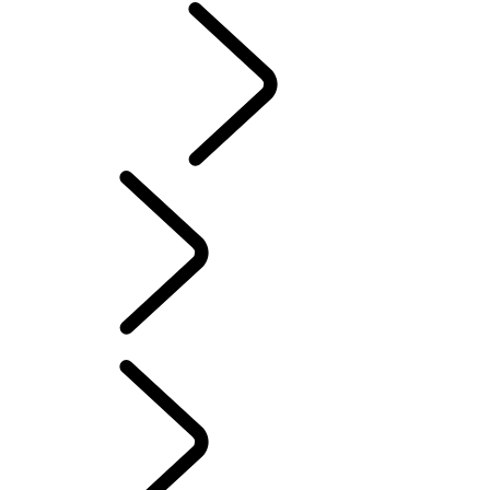
CLASSIC
German
RANGE ROVER KAPITEL
...