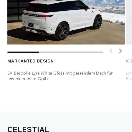
MARKANTES DESIGN
KO
SV Bespoke Lyra White Gloss mit passendem Dach für
Ly
unverkennbare Optik.
Er
CELESTIAL