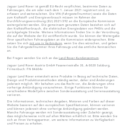
Jaguar Land Rover ist gemäß EU-Recht verpflichtet, bestimmte Daten zu
Fahrzeugen, die am oder nach dem 1. Januar 2021 registriert sind, zu
erfassen und weiterzuleiten. Die VIN (Fahrgestellnummer) sowie die Daten
zum Kraftstoff- und Energieverbrauch müssen im Rahmen der
Durchführungsverordnung (EU) 2021/392 an die Europäische Kommission
weitergeleitet werden. Die gemeinsam genutzten Daten beziehen sich auf
den Kraftstoffverbrauch, die elektrischen Energiedaten von PHEVs und die
zurückgelegte Strecke. Weitere Informationen finden Sie in der Verordnung,
die auf der Website der EU veröffentlicht wurde. Sie können der Weitergabe
Ihrer spezifischen Fahrzeugdaten an die Kommission widersprechen. Bitte
setzen Sie sich
mit uns in Verbindung
, wenn Sie dies wünschen, und geben
Sie die Fahrgestellnummer Ihres Fahrzeugs und das amtliche Kennzeichen
an.
Bei Fragen wenden Sie sich an das
Land Rover-Kundenzentrum
.
Jaguar Land Rover Austria GmbH Fasaneriestraße 35, A-5020 Salzburg,
Firmenbuch: FN 84604v
Jaguar Land Rover entwickelt seine Produkte in Bezug auf technische Daten,
Design und Produktionsmethoden ständig weiter, daher sind Änderungen
jederzeit möglich. Wir behalten uns das Recht vor, die Änderungen ohne
vorherige Ankündigung vorzunehmen. Einige Funktionen können für
verschiedene Modelljahre zwischen Sonderausstattung und Serienausstattung
variieren.
Die Informationen, technischen Angaben, Motoren und Farben auf dieser
Website basieren auf den europäischen Spezifikationen, können variieren
und können jederzeit ohne vorherige Ankündigung geändert werden.
Manche Fahrzeuge werden mit Sonderausstattung oder Zubehör gezeigt,
dass möglicherweise nicht auf allen Märkten erhältlich ist. Bitte wenden Sie
sich an Ihren Vertragspartner, um weitere Informationen zu Verfügbarkeit
und Preisen zu erhalten.