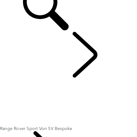
ENTDECKEN SV
...
Range Rover Sport Von SV Bespoke
ÜBERSICHT
DER NEUE RANGE ROVER SV
Range Rover Sport SV
SV BESPOKE
Range Rover By SV Bespoke
Range Rover Sport Von SV Bespoke
RANGE ROVER SPORT SV CELESTIAL COLLECTION
Range Rover Sport Von SV Bespoke