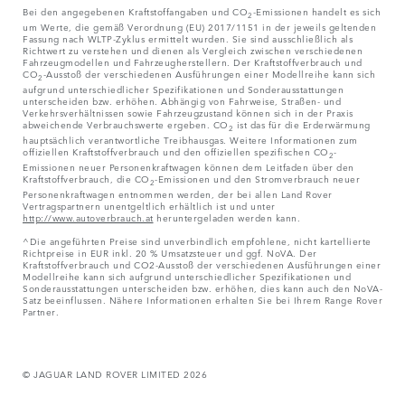
Bei den angegebenen Kraftstoffangaben und CO
-Emissionen handelt es sich
2
um Werte, die gemäß Verordnung (EU) 2017/1151 in der jeweils geltenden
Fassung nach WLTP-Zyklus ermittelt wurden. Sie sind ausschließlich als
Richtwert zu verstehen und dienen als Vergleich zwischen verschiedenen
Fahrzeugmodellen und Fahrzeugherstellern. Der Kraftstoffverbrauch und
CO
-Ausstoß der verschiedenen Ausführungen einer Modellreihe kann sich
2
aufgrund unterschiedlicher Spezifikationen und Sonderausstattungen
unterscheiden bzw. erhöhen. Abhängig von Fahrweise, Straßen- und
Verkehrsverhältnissen sowie Fahrzeugzustand können sich in der Praxis
abweichende Verbrauchswerte ergeben. CO
ist das für die Erderwärmung
2
hauptsächlich verantwortliche Treibhausgas. Weitere Informationen zum
offiziellen Kraftstoffverbrauch und den offiziellen spezifischen CO
-
2
Emissionen neuer Personenkraftwagen können dem Leitfaden über den
Kraftstoffverbrauch, die CO
-Emissionen und den Stromverbrauch neuer
2
Personenkraftwagen entnommen werden, der bei allen Land Rover
Vertragspartnern unentgeltlich erhältlich ist und unter
http://www.autoverbrauch.at
heruntergeladen werden kann.
^Die angeführten Preise sind unverbindlich empfohlene, nicht kartellierte
Richtpreise in EUR inkl. 20 % Umsatzsteuer und ggf. NoVA. Der
Kraftstoffverbrauch und CO2-Ausstoß der verschiedenen Ausführungen einer
Modellreihe kann sich aufgrund unterschiedlicher Spezifikationen und
Sonderausstattungen unterscheiden bzw. erhöhen, dies kann auch den NoVA-
Satz beeinflussen. Nähere Informationen erhalten Sie bei Ihrem Range Rover
Partner.
© JAGUAR LAND ROVER LIMITED 2026