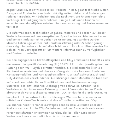
Firmenbuch: FN 84604v
Jaguar Land Rover entwickelt seine Produkte in Bezug auf technische Daten,
Design und Produktionsmethoden ständig weiter, daher sind Änderungen
jederzeit möglich. Wir behalten uns das Recht vor, die Änderungen ohne
vorherige Ankündigung vorzunehmen. Einige Funktionen können für
verschiedene Modelljahre zwischen Sonderausstattung und Serienausstattung
variieren.
Die Informationen, technischen Angaben, Motoren und Farben auf dieser
Website basieren auf den europäischen Spezifikationen, können variieren
und können jederzeit ohne vorherige Ankündigung geändert werden.
Manche Fahrzeuge werden mit Sonderausstattung oder Zubehör gezeigt,
dass möglicherweise nicht auf allen Märkten erhältlich ist. Bitte wenden Sie
sich an Ihren Vertragspartner, um weitere Informationen zu Verfügbarkeit
und Preisen zu erhalten.
Bei den angegebenen Kraftstoffangaben und CO
-Emissionen handelt es sich
2
um Werte, die gemäß Verordnung (EU) 2017/1151 in der jeweils geltenden
Fassung nach WLTP-Zyklus ermittelt wurden. Sie sind ausschließlich als
Richtwert zu verstehen und dienen als Vergleich zwischen verschiedenen
Fahrzeugmodellen und Fahrzeugherstellern. Der Kraftstoffverbrauch und
CO
-Ausstoß der verschiedenen Ausführungen einer Modellreihe kann sich
2
aufgrund unterschiedlicher Spezifikationen und Sonderausstattungen
unterscheiden bzw. erhöhen. Abhängig von Fahrweise, Straßen- und
Verkehrsverhältnissen sowie Fahrzeugzustand können sich in der Praxis
abweichende Verbrauchswerte ergeben. CO
ist das für die Erderwärmung
2
hauptsächlich verantwortliche Treibhausgas. Weitere Informationen zum
offiziellen Kraftstoffverbrauch und den offiziellen spezifischen CO
-
2
Emissionen neuer Personenkraftwagen können dem Leitfaden über den
Kraftstoffverbrauch, die CO
-Emissionen und den Stromverbrauch neuer
2
Personenkraftwagen entnommen werden, der bei allen Land Rover
Vertragspartnern unentgeltlich erhältlich ist und unter