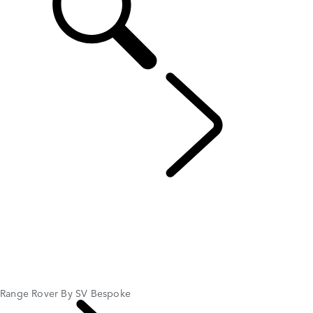
ENTDECKEN SV
...
Range Rover By SV Bespoke
ÜBERSICHT
DER NEUE RANGE ROVER SV
Range Rover Sport SV
SV BESPOKE
Range Rover By SV Bespoke
Range Rover Sport Von SV Bespoke
RANGE ROVER SPORT SV CELESTIAL COLLECTION
Range Rover By SV Bespoke