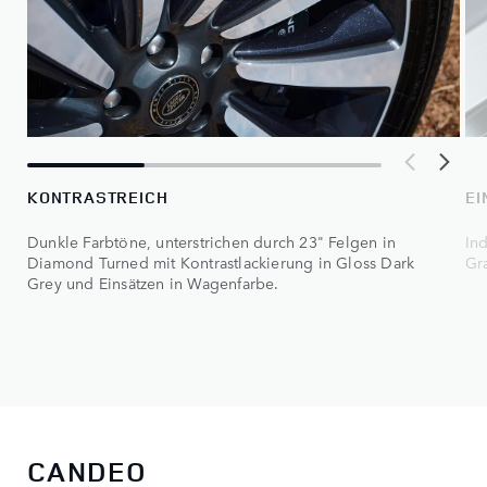
KONTRASTREICH
EI
Dunkle Farbtöne, unterstrichen durch 23" Felgen in
Ind
Diamond Turned mit Kontrastlackierung in Gloss Dark
Gr
Grey und Einsätzen in Wagenfarbe.
CANDEO