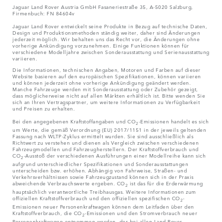
Jaguar Land Rover Austria GmbH Fasaneriestraße 35, A-5020 Salzburg,
Firmenbuch: FN 84604v
Jaguar Land Rover entwickelt seine Produkte in Bezug auf technische Daten,
Design und Produktionsmethoden ständig weiter, daher sind Änderungen
jederzeit möglich. Wir behalten uns das Recht vor, die Änderungen ohne
vorherige Ankündigung vorzunehmen. Einige Funktionen können für
verschiedene Modelljahre zwischen Sonderausstattung und Serienausstattung
variieren.
Die Informationen, technischen Angaben, Motoren und Farben auf dieser
Website basieren auf den europäischen Spezifikationen, können variieren
und können jederzeit ohne vorherige Ankündigung geändert werden.
Manche Fahrzeuge werden mit Sonderausstattung oder Zubehör gezeigt,
dass möglicherweise nicht auf allen Märkten erhältlich ist. Bitte wenden Sie
sich an Ihren Vertragspartner, um weitere Informationen zu Verfügbarkeit
und Preisen zu erhalten.
Bei den angegebenen Kraftstoffangaben und CO
-Emissionen handelt es sich
2
um Werte, die gemäß Verordnung (EU) 2017/1151 in der jeweils geltenden
Fassung nach WLTP-Zyklus ermittelt wurden. Sie sind ausschließlich als
Richtwert zu verstehen und dienen als Vergleich zwischen verschiedenen
Fahrzeugmodellen und Fahrzeugherstellern. Der Kraftstoffverbrauch und
CO
-Ausstoß der verschiedenen Ausführungen einer Modellreihe kann sich
2
aufgrund unterschiedlicher Spezifikationen und Sonderausstattungen
unterscheiden bzw. erhöhen. Abhängig von Fahrweise, Straßen- und
Verkehrsverhältnissen sowie Fahrzeugzustand können sich in der Praxis
abweichende Verbrauchswerte ergeben. CO
ist das für die Erderwärmung
2
hauptsächlich verantwortliche Treibhausgas. Weitere Informationen zum
offiziellen Kraftstoffverbrauch und den offiziellen spezifischen CO
-
2
Emissionen neuer Personenkraftwagen können dem Leitfaden über den
Kraftstoffverbrauch, die CO
-Emissionen und den Stromverbrauch neuer
2
Personenkraftwagen entnommen werden, der bei allen Land Rover