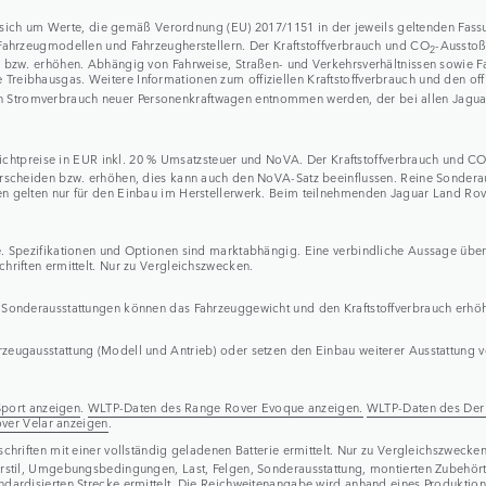
sich um Werte, die gemäß Verordnung (EU) 2017/1151 in der jeweils geltenden Fassun
 Fahrzeugmodellen und Fahrzeugherstellern. Der Kraftstoffverbrauch und CO
-Ausstoß
2
n bzw. erhöhen. Abhängig von Fahrweise, Straßen- und Verkehrsverhältnissen sowie 
 Treibhausgas. Weitere Informationen zum offiziellen Kraftstoffverbrauch und den off
 Stromverbrauch neuer Personenkraftwagen entnommen werden, der bei allen Jaguar L
 Richtpreise in EUR inkl. 20 % Umsatzsteuer und NoVA. Der Kraftstoffverbrauch und C
erscheiden bzw. erhöhen, dies kann auch den NoVA-Satz beeinflussen. Reine Sondera
n gelten nur für den Einbau im Herstellerwerk. Beim teilnehmenden Jaguar Land Rove
. Spezifikationen und Optionen sind marktabhängig. Eine verbindliche Aussage über d
hriften ermittelt. Nur zu Vergleichszwecken.
. Sonderausstattungen können das Fahrzeuggewicht und den Kraftstoffverbrauch erhö
eugausstattung (Modell und Antrieb) oder setzen den Einbau weiterer Ausstattung vo
port anzeigen
.
WLTP-Daten des Range Rover Evoque anzeigen.
WLTP-Daten des Der 
ver Velar anzeigen
.
schriften mit einer vollständig geladenen Batterie ermittelt. Nur zu Vergleichszwec
rstil, Umgebungsbedingungen, Last, Felgen, Sonderausstattung, montierten Zubehörtei
ardisierten Strecke ermittelt. Die Reichweitenangabe wird anhand eines Produktionsf