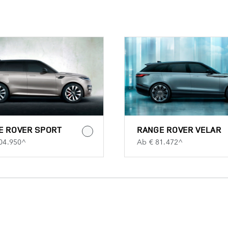
E ROVER SPORT
RANGE ROVER VELAR
04.950^
Ab € 81.472^