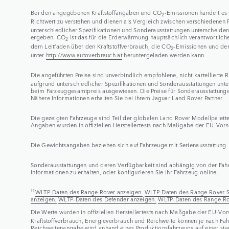
Bei den angegebenen Kraftstoffangaben und CO
-Emissionen handelt es 
2
Richtwert zu verstehen und dienen als Vergleich zwischen verschiedenen
unterschiedlicher Spezifikationen und Sonderausstattungen unterscheide
ergeben. CO
ist das für die Erderwärmung hauptsächlich verantwortliche
2
dem Leitfaden über den Kraftstoffverbrauch, die CO
-Emissionen und den
2
unter
http://www.autoverbrauch.at
heruntergeladen werden kann.
Die angeführten Preise sind unverbindlich empfohlene, nicht kartellierte
aufgrund unterschiedlicher Spezifikationen und Sonderausstattungen unt
beim Farzeuggesamtpreis ausgewiesen. Die Preise für Sonderausstattunge
Nähere Informationen erhalten Sie bei Ihrem Jaguar Land Rover Partner.
Die gezeigten Fahrzeuge sind Teil der globalen Land Rover Modellpalette
Angaben wurden in offiziellen Herstellertests nach Maßgabe der EU-Vorsc
Die Gewichtsangaben beziehen sich auf Fahrzeuge mit Serienausstattung
Sonderausstattungen und deren Verfügbarkeit sind abhängig von der Fahrz
Informationen zu erhalten, oder konfigurieren Sie Ihr Fahrzeug online.
††
WLTP-Daten des Range Rover anzeigen.
WLTP-Daten des Range Rover S
anzeigen.
WLTP-Daten des Defender anzeigen.
WLTP-Daten des Range Ro
Die Werte wurden in offiziellen Herstellertests nach Maßgabe der EU-Vor
Kraftstoffverbrauch, Energieverbrauch und Reichweite können je nach Fah
Reichweitenangabe wird anhand eines Produktionsfahrzeugs auf einer stand