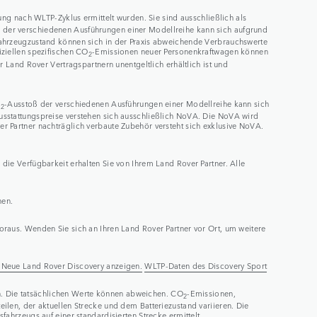
g nach WLTP-Zyklus ermittelt wurden. Sie sind ausschließlich als
 der verschiedenen Ausführungen einer Modellreihe kann sich aufgrund
Fahrzeugzustand können sich in der Praxis abweichende Verbrauchswerte
iziellen spezifischen CO
-Emissionen neuer Personenkraftwagen können
2
and Rover Vertragspartnern unentgeltlich erhältlich ist und
O
-Ausstoß der verschiedenen Ausführungen einer Modellreihe kann sich
2
usstattungspreise verstehen sich ausschließlich NoVA. Die NoVA wird
r Partner nachträglich verbaute Zubehör versteht sich exklusive NoVA.
ie Verfügbarkeit erhalten Sie von Ihrem Land Rover Partner. Alle
hen.
raus. Wenden Sie sich an Ihren Land Rover Partner vor Ort, um weitere
Neue Land Rover Discovery anzeigen.
WLTP-Daten des Discovery Sport
ken. Die tatsächlichen Werte können abweichen. CO
-Emissionen,
2
len, der aktuellen Strecke und dem Batteriezustand variieren. Die
ahrzeugs auf einer standardisierten Strecke ermittelt.