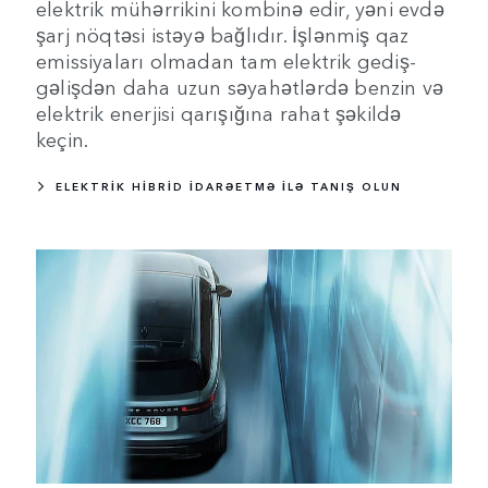
elektrik mühərrikini kombinə edir, yəni evdə
şarj nöqtəsi istəyə bağlıdır. İşlənmiş qaz
emissiyaları olmadan tam elektrik gediş-
gəlişdən daha uzun səyahətlərdə benzin və
elektrik enerjisi qarışığına rahat şəkildə
keçin.
ELEKTRİK HİBRİD İDARƏETMƏ İLƏ TANIŞ OLUN