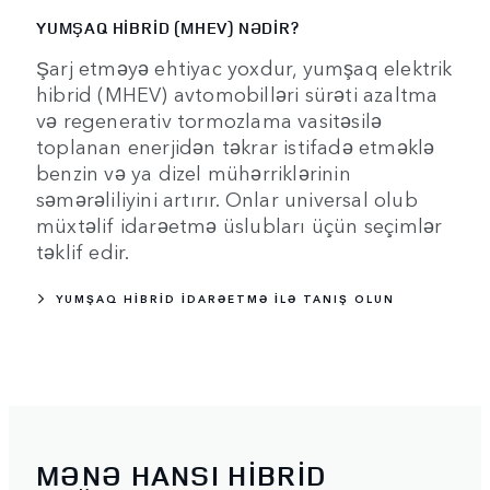
YUMŞAQ HİBRİD (MHEV) NƏDİR?
Şarj etməyə ehtiyac yoxdur, yumşaq elektrik
hibrid (MHEV) avtomobilləri sürəti azaltma
və regenerativ tormozlama vasitəsilə
toplanan enerjidən təkrar istifadə etməklə
benzin və ya dizel mühərriklərinin
səmərəliliyini artırır. Onlar universal olub
müxtəlif idarəetmə üslubları üçün seçimlər
təklif edir.
YUMŞAQ HİBRİD İDARƏETMƏ İLƏ TANIŞ OLUN
MƏNƏ HANSI HİBRİD