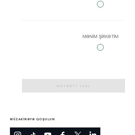
MƏNİM ŞİRKƏTİM
NÖVBƏTI SUAL
MÜZAKİRƏYƏ QOŞULUN