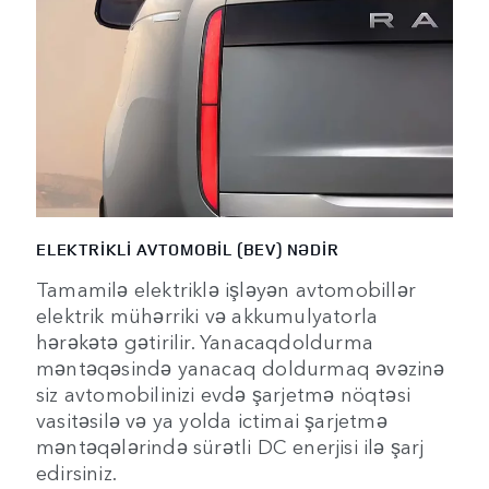
ELEKTRİKLİ AVTOMOBİL (BEV) NƏDİR
Tamamilə elektriklə işləyən avtomobillər
elektrik mühərriki və akkumulyatorla
hərəkətə gətirilir. Yanacaqdoldurma
məntəqəsində yanacaq doldurmaq əvəzinə
siz avtomobilinizi evdə şarjetmə nöqtəsi
vasitəsilə və ya yolda ictimai şarjetmə
məntəqələrində sürətli DC enerjisi ilə şarj
edirsiniz.