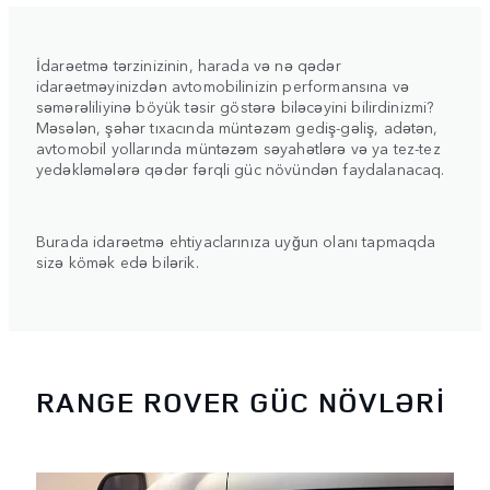
İdarəetmə tərzinizinin, harada və nə qədər
idarəetməyinizdən avtomobilinizin performansına və
səmərəliliyinə böyük təsir göstərə biləcəyini bilirdinizmi?
Məsələn, şəhər tıxacında müntəzəm gediş-gəliş, adətən,
avtomobil yollarında müntəzəm səyahətlərə və ya tez-tez
yedəkləmələrə qədər fərqli güc növündən faydalanacaq.
Burada idarəetmə ehtiyaclarınıza uyğun olanı tapmaqda
sizə kömək edə bilərik.
RANGE ROVER GÜC NÖVLƏRİ