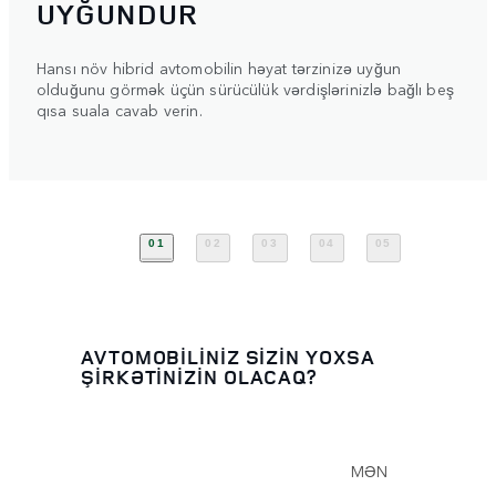
UYĞUNDUR
Hansı növ hibrid avtomobilin həyat tərzinizə uyğun
olduğunu görmək üçün sürücülük vərdişlərinizlə bağlı beş
qısa suala cavab verin.
01
02
03
04
05
AVTOMOBİLİNİZ SİZİN YOXSA
ŞİRKƏTİNİZİN OLACAQ?
MƏN