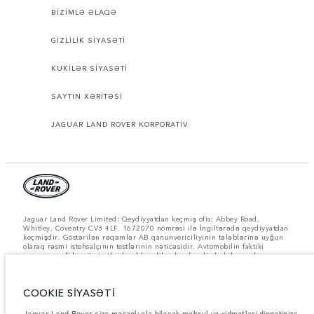
BİZİMLƏ ƏLAQƏ
GİZLİLİK SİYASƏTİ
KUKİLƏR SİYASƏTİ
SAYTIN XƏRİTƏSİ
JAGUAR LAND ROVER KORPORATİV
Jaguar Land Rover Limited: Qeydiyyatdan keçmiş ofis: Abbey Road,
Whitley, Coventry CV3 4LF. 1672070 nömrəsi ilə İngiltərədə qeydiyyatdan
keçmişdir. Göstərilən rəqəmlər AB qanunvericiliyinin tələblərinə uyğun
olaraq rəsmi istehsalçının testlərinin nəticəsidir. Avtomobilin faktiki
yanacaq sərfi bu cür testlərdə əldə ediləndən fərqli ola bilər və bu
rəqəmlər yalnız müqayisə məqsədləri üçündir. Bu veb-saytdakı
məlumatlar, spesifikasiyalar, qiymətlər və rənglər bazardan bazara dəyişə
bilər və xəbərdarlıq edilmədən dəyişdirilə bilər. Ərazidə varlıq və
COOKIE SİYASƏTİ
qiymətlər barədə, lütfən, yerli dilerinizə müraciət edin.
Göstərilən çəkilər avtomobilin standart xarakteristikasını əks etdirir.
Jaguar Land Rover sizə maraqlı ola biləcək məhsul və xidmətləri diqqətinizə