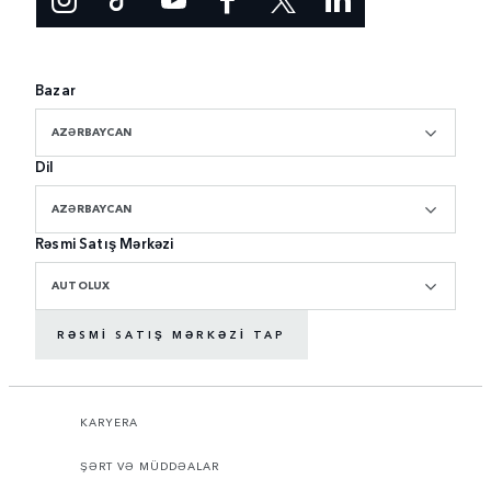
Bazar
AZƏRBAYCAN
Dil
AZƏRBAYCAN
Rəsmi Satış Mərkəzi
AUTOLUX
RƏSMI SATIŞ MƏRKƏZI TAP
KARYERA
ŞƏRT VƏ MÜDDƏALAR