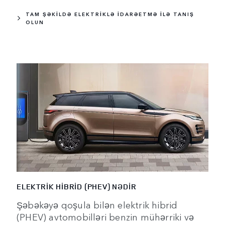
TAM ŞƏKİLDƏ ELEKTRİKLƏ İDARƏETMƏ İLƏ TANIŞ
OLUN
ELEKTRİK HİBRİD (PHEV) NƏDİR
Şəbəkəyə qoşula bilən elektrik hibrid
(PHEV) avtomobilləri benzin mühərriki və