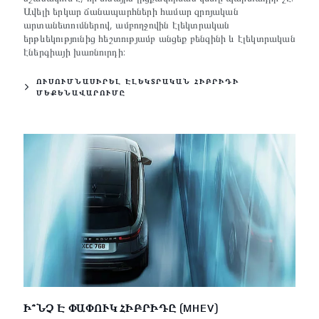
Ավելի երկար ճանապարհների համար զրոյական
արտանետումներով, ամբողջովին էլեկտրական
երթևեկությունից հեշտությամբ անցեք բենզինի և էլեկտրական
էներգիայի խառնուրդի:
ՈՒՍՈՒՄՆԱՍԻՐԵԼ ԷԼԵԿՏՐԱԿԱՆ ՀԻԲՐԻԴԻ
ՄԵՔԵՆԱՎԱՐՈՒՄԸ
Ի՞ՆՉ Է ՓԱՓՈՒԿ ՀԻԲՐԻԴԸ (MHEV)