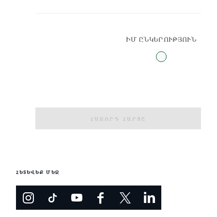
ԻՄ ԸՆԿԵՐՈՒԹՅՈՒՆ
ՀԱՋՈՐԴ ՀԱՐՑԸ
ՀԵՏԵՎԵՔ ՄԵԶ