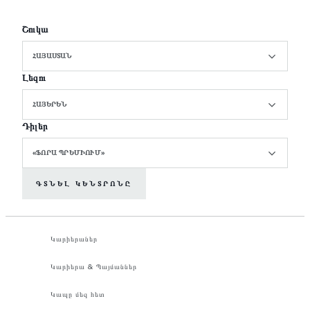
Շուկա
ՀԱՅԱՍՏԱՆ
Լեզու
ՀԱՅԵՐԵՆ
Դիլեր
«ՖՈՐԱ ՊՐԵՄԻՈՒՄ»
ԳՏՆԵԼ ԿԵՆՏՐՈՆԸ
Կարիերաներ
Կարիերա & Պայմաններ
Կապը մեզ հետ