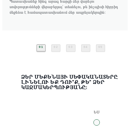
Պատասխանեք հինգ արագ հարցի ձեր վարելու
սովորությունների վերաբերյալ` տեսնելու, թե ինչպիսի հիբրիդ
մեքենա է համապատասխանում ձեր ապրելակերպին:
01
02
03
04
05
ՁԵՐ ՄԵՔԵՆԱՅԻ ՍԵՓԱԿԱՆԱՏԵՐԸ
ԼԻՆԵԼՈՒ ԵՔ ԴՈՒ՞Ք, ԹԵ՞ ՁԵՐ
ԿԱԶՄԱԿԵՐՊՈՒԹՅԱՆԸ:
ԵՍ