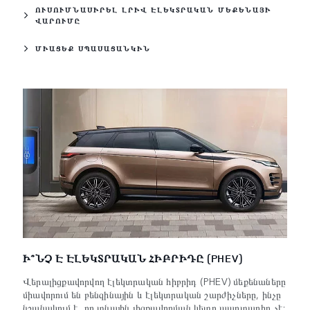
ՈՒՍՈՒՄՆԱՍԻՐԵԼ ԼՐԻՎ ԷԼԵԿՏՐԱԿԱՆ ՄԵՔԵՆԱՅԻ
ՎԱՐՈՒՄԸ
ՄԻԱՑԵՔ ՍՊԱՍԱՑԱՆԿԻՆ
Ի՞ՆՉ Է ԷԼԵԿՏՐԱԿԱՆ ՀԻԲՐԻԴԸ (PHEV)
Վերալիցքավորվող էլեկտրական հիբրիդ (PHEV) մեքենաները
միավորում են բենզինային և էլեկտրական շարժիչները, ինչը
նշանակում է, որ տնային լիցքավորման կետը պարտադիր չէ: