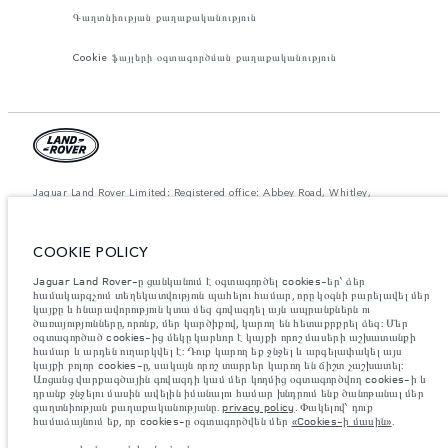
Գաղտնիության քաղաքականություն
Cookie ֆայլերի օգտագործման քաղաքականություն
Jaguar Land Rover Limited: Registered office: Abbey Road, Whitley,
Coventry CV3 4LF. Registered in England No: 1672070 The figures
provided are as a result of official manufacturer's tests in accordance with
EU legislation. A vehicle's actual fuel consumption may differ from that
achieved in such tests and these figures are for comparative purposes only.
COOKIE POLICY
The information, specification, prices and colours on this website may vary
from market to market and are subject to change without notice. Please
Jaguar Land Rover-ը ցանկանում է օգտագործել cookies-եր՝ ձեր
contact your local dealer for local availability and prices.
համակարգչում տեղեկատվություն պահելու համար, որը կօգնի բարելավել մեր
կայքը և հնարավորություն կտա մեզ գովազդել այն ապրանքներն ու
Նշված կշիռներն արտացոլում են մեքենայի ստանդարտ բնութագրերը։
Աքսեսուարները և արտադրությունից հետո տեղադրված այլ պարագաներն
ծառայությունները, որոնք, մեր կարծիքով, կարող են հետաքրքրել ձեզ: Մեր
ազդում են օգտակար բեռով բեռնունակության վրա։ Համոզվե՛ք, որ
օգտագործած cookies-ից մեկը կարևոր է կայքի որոշ մասերի աշխատանքի
աքսեսուարներով, ուղևորներով, հեղուկով, վառելիքով և օգտակար բեռով
համար և արդեն ուղարկվել է: Դուք կարող եք ջնջել և արգելափակել այս
մեքենայի բեռնվածության ժամանակ մեքենայի համախառն քաշը և առանցքի
կայքի բոլոր cookies-ը, սակայն որոշ տարրեր կարող են ճիշտ չաշխատել:
առավելագույն բեռնվածությունը չեն գերազանցվում։
Առցանց վարքագծային գովազդի կամ մեր կողմից օգտագործվող cookies-ի և
դրանք ջնջելու մասին ավելին իմանալու համար խնդրում ենք ծանոթանալ մեր
Կարևոր գրառում պատկերների և տեխնիկական բնութագրերի
գաղտնիության քաղաքականությանը.
privacy policy
. Փակելով՝ դուք
վերաբերյալ:
Կիսահաղորդիչների համաշխարհային պակասը ներկայումս ազդում
համաձայնում եք, որ cookies-ը օգտագործվեն մեր
«Cookies-ի մասին»
.
է տրանսպորտային միջոցների տեխնիկական բնութագրերի, տարբերակների
առկայության և պատրաստման ժամկետների վրա: Արդյունքում ներկայումս