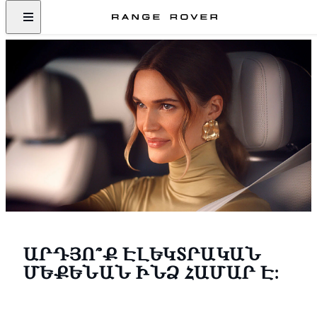
ԱՐԴՅՈ՞Ք ԷԼԵԿՏՐԱԿԱՆ
ՄԵՔԵՆԱՆ ԻՆՁ ՀԱՄԱՐ Է: