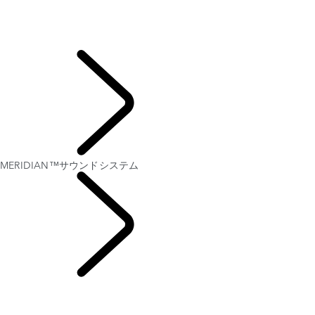
MERIDIAN™サウンドシステム
理想的な運転姿勢の見つけ方
ロンドンエディション
エレクトロスタティックサウンド
ハイライト
MERIDIAN™サウンドシステム
レンジローバーチャプ
ター