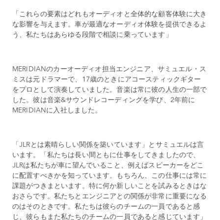
「これらの要素はどれもオーディオと全体的な顧客体験に大き
な影響を与えます。車が最適なオーディオ体験を提供できるよ
う、私たちはあらゆる段階で相談に乗っています」
MERIDIANのカーオーディオ担当エンジニア、サミュエル・ス
ミスは元ドラマーで、17歳のときにアコースティックギター
をプロとして演奏していました。音楽は常に彼の人生の一部で
した。彼は音楽&サウンドレコーディングを学び、2年前に
MERIDIANに入社しました。
「JLRとは素晴らしい関係を築いています」とサミュエルは言
います。「私たちは長い間ともに仕事をしてきましたので、
JLRは私たちが車に望んでいること、例えばスピーカーをどこ
に配置すべきかを知っています。もちろん、この仕事には常に
課題がつきまといます。特に何か新しいことを試みるときはな
おさらです。私たちとエンジニアとの関係が非常に重要になる
のはそのときです。私たちは彼らのチームの一員であると感
じ、彼らもまた私たちのチームの一員であると感じています」