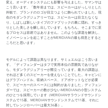
変え、オーディオシステムにも影響を与えました。サマンサは
こう言います。「数年前までは、スピーカーはがっしりとした
外観で、ブランドのロゴが目立つように飾られていました。現
在のモダンラグジュアリーでは、スピーカーは目立たなくな
り、しばしば新しいタイプのファブリックの裏に隠れ、すっき
りとした美しさを醸し出しています。もちろん、そこまでに至
るプロセスは容易ではありません。このような課題を解決し、
イノベーションを起こすことがMERIDIANの最も得意とすると
ころだと思います」
モデルによって課題は異なります。サミュエルはこう言いま
す。「ディフェンダーはタフで実用本位の雰囲気でありなが
ら、モダンラグジュアリーが際立っています。最大の課題は、
それほど多くのスピーカーを使えないことでした。キャビンに
はグラブハンドル、収納スペース、ドアポケットなどが必要
で、スピーカーのスペースには制約がありました」ディフェン
ダーでは、スピーカーの数が少ないMERIDIANの小型システム
のひとつを採用しています（MERIDIANサラウンドサウンドシ
ステムで15基、MERIDIANサウンドシステムで11基、それに
対してレンジローバーは最大36基）。