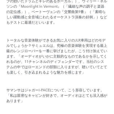
プの効いたドラムとキレのあるボーカル」）、ウィリー・ネル
ソンの『Moonlight in Vermont』（「繊細な声の調子と楽器
の定位感」）、ベートーヴェンの『交響曲第9番』（「素晴ら
しい躍動感と全音域にわたるオーケストラ演奏の好例」）など
もテストに最適だといいます。
トータルな音楽体験ができるお気に入りのJLR車両はどのモデ
ルでしょうか？サミュエルは、究極の音楽体験を実現する最上
級のレンジローバーを一番に挙げましたが、こう付け加えてい
ます。「オーディオがいかに主観的なものであるかを示してく
れるのが、11チャンネルのディフェンダーです。当社のシス
テムの中ではローエンドの部類に入りますが、聴いていてとて
も楽しく、引き込まれるような魅力を感じます」
サマンサはジャガーI-PACEについて、こう形容しています。
「私は親密なキャビンが好きで、オーディオはとても没入感が
あります」