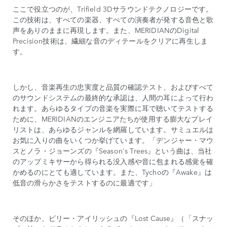
ここで役立つのが、Trifield 3Dサラウンドテクノロジーです。
この技術は、すべての楽器、すべての演奏者が発する音色と歌
声をありのままに再現します。また、MERIDIANのDigital
Precision技術は、繊細な音のディテールをクリアに再生しま
す。
しかし、音楽再生の忠実度と品質の確認テスト、およびすべて
のサウンドシステムの最終的な承認は、人間の耳によって行わ
れます。あらゆるタイプの音楽を実際に耳で聴いてテストする
ために、MERIDIANのエンジニアたちが使用する膨大なプレイ
リストは、あらゆるジャンルを網羅しています。サミュエルは
お気に入りの曲をいくつか挙げています。「デンジャー・マウ
スとノラ・ジョーンズの『Season's Trees』という曲は、当社
のアップミキサーから得られる没入感や音に包まれる感覚を確
かめるのにとても適しています。また、Tychoの『Awake』は
低音の滑らかさをテストするのに最適です」
そのほか、ビリー・アイリッシュの『Lost Cause』（「スナッ