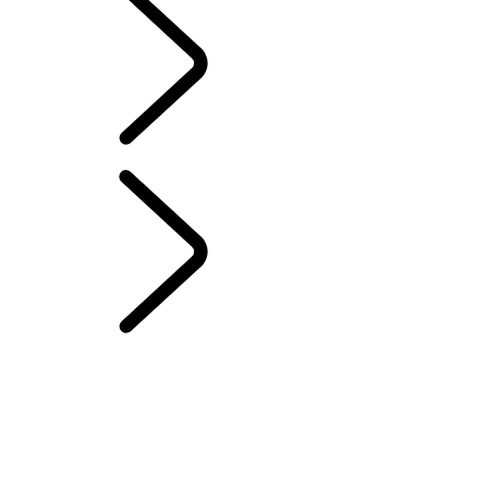
Japanese
レンジローバーチャプター
...
MERIDIAN™サウンド
システム
概要
RANGE ROVERストーリー
RANGE ROVER SPORTチャレンジ
レンジローバーハウス
ウィンブルドン
テールゲートイベントスイート - エミリー・ブッカー