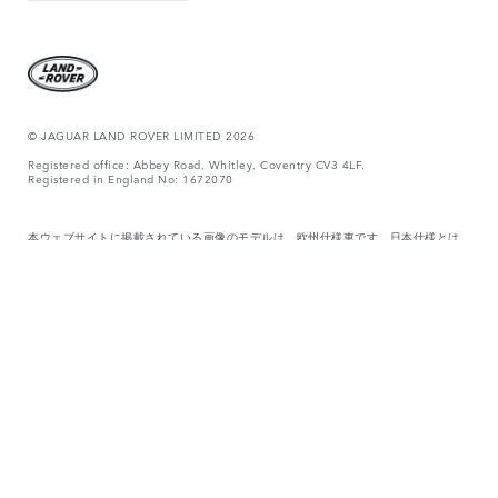
© JAGUAR LAND ROVER LIMITED 2026
Registered office: Abbey Road, Whitley, Coventry CV3 4LF.
Registered in England No: 1672070
本ウェブサイトに掲載されている画像のモデルは、欧州仕様車です。日本仕様とは
異なる場合がありますので、あらかじめご了承ください。
日本仕様は右ハンドルです。
仕様、オプション、お取り扱いの有無は国によって異なる場合があります。また、
オプションを装着するために他装備の装着が必要となる場合があります。記載の重
量には、車両の標準装備が反映されています。製造時点以降に取り付けられたアク
セサリーやその他のアイテムは、積載重量に影響します。アクセサリー、油脂類、
燃料、積載物、乗員を含む車両の重量が、車両総重量と最大車軸荷重を超えないよ
うにしてください。
表示価格は、消費税10％を含むメーカー希望小売価格に基づく概算値です。価格に
は、税金(消費税を除く)、登録諸費用、保険料、リサイクル料金などは含まれており
ません。実際の価格、取付費は正規リテイラーが独自に定めています。詳しくは、
お近くの正規リテイラーにお問い合わせください。