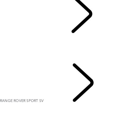
RANGE ROVER SPORT
...
モデル概要
ギャラリー​
RANGE ROVER SPORT SV ​
グレードとスペック
オプション&アクセサリー
TWENTY EDITION
RANGE ROVER SPORT SV ​