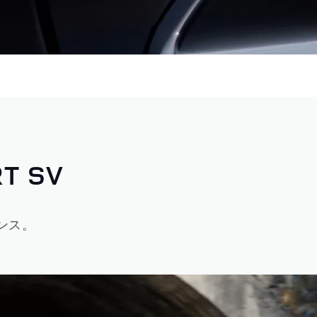
T SV
ンス。