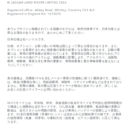
© JAGUAR LAND ROVER LIMITED 2026
Registered office: Abbey Road, Whitley, Coventry CV3 4LF.
Registered in England No: 1672070
本ウェブサイトに掲載されている画像のモデルは、欧州仕様車です。日本仕様とは
異なる場合がありますので、あらかじめご了承ください。
日本仕様は右ハンドルです。
仕様、オプション、お取り扱いの有無は国によって異なる場合があります。また、
オプションを装着するために他装備の装着が必要となる場合があります。記載の重
量には、車両の標準装備が反映されています。製造時点以降に取り付けられたアク
セサリーやその他のアイテムは、積載重量に影響します。アクセサリー、油脂類、
燃料、積載物、乗員を含む車両の重量が、車両総重量と最大車軸荷重を超えないよ
うにしてください。
表示価格は、消費税10％を含むメーカー希望小売価格に基づく概算値です。価格に
は、税金(消費税を除く)、登録諸費用、保険料、リサイクル料金などは含まれており
ません。実際の価格、取付費は正規リテイラーが独自に定めています。詳しくは、
お近くの正規リテイラーにお問い合わせください。
WLTCモードとは、市街地、郊外、高速道路の各走行モードを平均的な使用時間配分
で構成した国際的な走行モードです。CO₂排出量、燃料消費率、航続距離の実際の
数値は、走行スタイルや周囲の環境、および車両とバッテリーの状態により変動し
ます。EV走行換算距離（等価EVレンジ）は定められた試験結果での値です。お客様
の使用環境（気象、渋滞等）や運転方法（急発進、エアコン使用等）に応じて異な
ります。