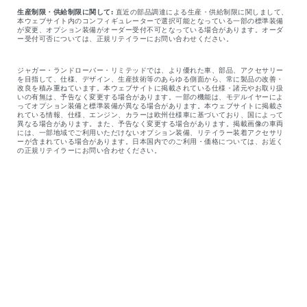
生産制限・供給制限に関して:
直近の部品調達による生産・供給制限に関しまして、
本ウェブサイト内のコンフィギュレーターで選択可能となっている一部の標準装備
が変更、オプション装備がオーダー受付不可となっている場合があります。オーダ
ー受付可否については、正規リテイラーにお問い合わせください。
ジャガー・ランドローバー・リミテッドでは、より優れた車、部品、アクセサリー
を目指して、仕様、デザイン、生産技術等のあらゆる側面から、常に製品の改善・
改良を積み重ねています。本ウェブサイトに掲載されている仕様・諸元やお取り扱
いの有無は、予告なく変更する場合があります。一部の機能は、モデルイヤーによ
ってオプション装備と標準装備が異なる場合があります。本ウェブサイトに掲載さ
れている情報、仕様、エンジン、カラーは欧州仕様車に基づいており、国によって
異なる場合があります。また、予告なく変更する場合があります。掲載画像の車両
には、一部地域でご利用いただけないオプション装備、リテイラー装着アクセサリ
ーが含まれている場合があります。日本国内でのご利用・価格については、お近く
の正規リテイラーにお問い合わせください。