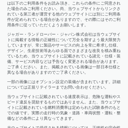
は以下のご利用条件をお読み頂き、これらの条件にご同意され
た場合のみご利用ください。尚、当ウェブサイトからリンクさ
れている第三者が運営する他のウェブサイトには別にご利用条
件が定められている場合がありますので、その際にはそのご利
用条件に従っていただくようお願いします。
ジャガー・ランドローバー・ジャパン株式会社は当ウェブサイ
トに掲載する情報の正確性について万全を期すよう最大限努力
していますが、常に製品やサービスの向上を常に希求し仕様、
デザイン、生産技術等あらゆる面でさまざまな改良を積み重ね
ているため、当ウェブサイトに記載されている諸元・仕様・装
備、サービス内容などは予告なく変更される場合があります。
ご了承ください。また、掲載されている画像は一部日本仕様と
異なる場合がありますのでご了承ください。
一部の画像にはオプション設定の装備が含まれています。詳細
については正規リテイラー​までお問い合わせください。
当ウェブサイトに記載されている速度表示は、危険な運転やス
ピード違反を奨励するものではありません。また、当ウェブサ
イトに記載されている燃料消費率は定められた試験条件のもと
での値です。実際の走行時の気象・道路・車両状態・運転・整
備などの条件により異なってきます。
当ウェブサイトで提供される情報については、正確性や完全性