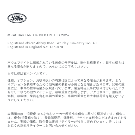
© JAGUAR LAND ROVER LIMITED 2026
Registered office: Abbey Road, Whitley, Coventry CV3 4LF.
Registered in England No: 1672070
本ウェブサイトに掲載されている画像のモデルは、欧州仕様車です。日本仕様とは
異なる場合がありますので、あらかじめご了承ください。
日本仕様は右ハンドルです。
仕様、オプション、お取り扱いの有無は国によって異なる場合があります。また、
オプションを装着するために他装備の装着が必要となる場合があります。記載の重
量には、車両の標準装備が反映されています。製造時点以降に取り付けられたアク
セサリーやその他のアイテムは、積載重量に影響します。アクセサリー、油脂類、
燃料、積載物、乗員を含む車両の重量が、車両総重量と最大車軸荷重を超えないよ
うにしてください。
表示価格は、消費税10％を含むメーカー希望小売価格に基づく概算値です。価格に
は、税金(消費税を除く)、登録諸費用、保険料、リサイクル料金などは含まれており
ません。実際の価格、取付費は正規リテイラーが独自に定めています。詳しくは、
お近くの正規リテイラーにお問い合わせください。