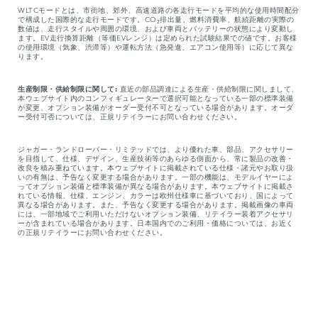
WLTCモードとは、市街地、郊外、高速道路の各走行モードを平均的な使用時間配分
で構成した国際的な走行モードです。CO₂排出量、燃料消費率、航続距離の実際の
数値は、走行スタイルや周囲の環境、および車両とバッテリーの状態により変動し
ます。EV走行換算距離（等価EVレンジ）は定められた試験結果での値です。お客様
の使用環境（気象、渋滞等）や運転方法（急発進、エアコン使用等）に応じて異な
ります。
生産制限・供給制限に関して:
直近の部品調達による生産・供給制限に関しまして、
本ウェブサイト内のコンフィギュレーターで選択可能となっている一部の標準装備
が変更、オプション装備がオーダー受付不可となっている場合があります。オーダ
ー受付可否については、正規リテイラーにお問い合わせください。
ジャガー・ランドローバー・リミテッドでは、より優れた車、部品、アクセサリー
を目指して、仕様、デザイン、生産技術等のあらゆる側面から、常に製品の改善・
改良を積み重ねています。本ウェブサイトに掲載されている仕様・諸元やお取り扱
いの有無は、予告なく変更する場合があります。一部の機能は、モデルイヤーによ
ってオプション装備と標準装備が異なる場合があります。本ウェブサイトに掲載さ
れている情報、仕様、エンジン、カラーは欧州仕様車に基づいており、国によって
異なる場合があります。また、予告なく変更する場合があります。掲載画像の車両
には、一部地域でご利用いただけないオプション装備、リテイラー装着アクセサリ
ーが含まれている場合があります。日本国内でのご利用・価格については、お近く
の正規リテイラーにお問い合わせください。