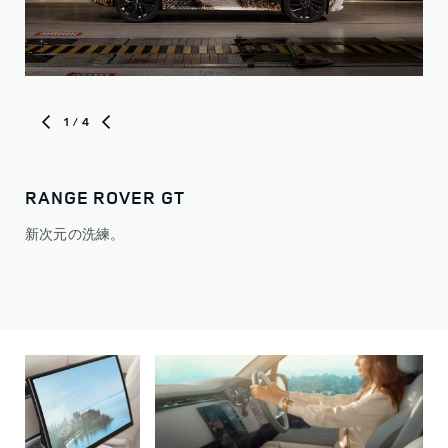
1
/ 4
RANGE ROVER GT
最
新次元の洗練。
静
み