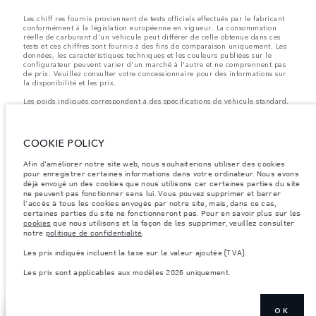
Les chiff res fournis proviennent de tests officiels effectués par le fabricant
conformément å la législation européenne en vigueur. La consommation
réelle de carburant d'un véhicule peut différer de celle obtenue dans ces
tests et ces chiffres sont fournis å des fins de comparaison uniquement. Les
données, les caractéristiques techniques et les couleurs publiées sur le
configurateur peuvent varier d'un marché à l'autre et ne comprennent pas
de prix. Veuillez consulter votre concessionnaire pour des informations sur
la disponibilité et les prix.
Les poids indiqués correspondent à des spécifications de véhicule standard.
Les accessoires et autres éléments montés après le point de fabrication
affecteront la charge utile. Assurez-vous que le poids total en charge du
véhicule, les charges maximales par essieu et la charge utile ne sont pas
dépassés lorsque vous chargez des accessoires, des occupants, des liquides
COOKIE POLICY
et des carburants.
Afin d'améliorer notre site web, nous souhaiterions utiliser des cookies
Remarque importante sur les images et les spécifications.
La pénurie
pour enregistrer certaines informations dans votre ordinateur. Nous avons
mondiale de semi-conducteurs affecte actuellement les spécifications de
déjà envoyé un des cookies que nous utilisons car certaines parties du site
construction des véhicules, la disponibilité des options et les délais de
ne peuvent pas fonctionner sans lui. Vous pouvez supprimer et barrer
construction. Cette situation s’avère très fluctuante, et par conséquent, les
images utilisées actuellement sur le site Web peuvent ne pas refléter
l'accès à tous les cookies envoyés par notre site, mais, dans ce cas,
entièrement les spécifications actuelles en ce qui concerne les
certaines parties du site ne fonctionneront pas. Pour en savoir plus sur les
caractéristiques, les options, les finitions et les combinaisons de couleurs.
cookies
que nous utilisons et la façon de les supprimer, veuillez consulter
Veuillez consulter votre concessionnaire pour avoir confirmation des
notre
politique de confidentialité
.
restrictions actuelles et faire un choix éclairé
Les prix indiqués incluent la taxe sur la valeur ajoutée (TVA).
Les prix indiqués incluent la taxe sur la valeur ajoutée (TVA).
Les prix sont applicables aux modèles 2026 uniquement.
Les prix sont applicables uniquement aux modèles produit en 2026.
OK