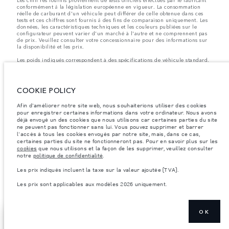
Les chiff res fournis proviennent de tests officiels effectués par le fabricant
conformément å la législation européenne en vigueur. La consommation
réelle de carburant d'un véhicule peut différer de celle obtenue dans ces
tests et ces chiffres sont fournis å des fins de comparaison uniquement. Les
données, les caractéristiques techniques et les couleurs publiées sur le
configurateur peuvent varier d'un marché à l'autre et ne comprennent pas
de prix. Veuillez consulter votre concessionnaire pour des informations sur
la disponibilité et les prix.
Les poids indiqués correspondent à des spécifications de véhicule standard.
Les accessoires et autres éléments montés après le point de fabrication
affecteront la charge utile. Assurez-vous que le poids total en charge du
véhicule, les charges maximales par essieu et la charge utile ne sont pas
dépassés lorsque vous chargez des accessoires, des occupants, des liquides
COOKIE POLICY
et des carburants.
Afin d'améliorer notre site web, nous souhaiterions utiliser des cookies
Remarque importante sur les images et les spécifications.
La pénurie
pour enregistrer certaines informations dans votre ordinateur. Nous avons
mondiale de semi-conducteurs affecte actuellement les spécifications de
déjà envoyé un des cookies que nous utilisons car certaines parties du site
construction des véhicules, la disponibilité des options et les délais de
ne peuvent pas fonctionner sans lui. Vous pouvez supprimer et barrer
construction. Cette situation s’avère très fluctuante, et par conséquent, les
images utilisées actuellement sur le site Web peuvent ne pas refléter
l'accès à tous les cookies envoyés par notre site, mais, dans ce cas,
entièrement les spécifications actuelles en ce qui concerne les
certaines parties du site ne fonctionneront pas. Pour en savoir plus sur les
caractéristiques, les options, les finitions et les combinaisons de couleurs.
cookies
que nous utilisons et la façon de les supprimer, veuillez consulter
Veuillez consulter votre concessionnaire pour avoir confirmation des
notre
politique de confidentialité
.
restrictions actuelles et faire un choix éclairé
Les prix indiqués incluent la taxe sur la valeur ajoutée (TVA).
Les prix indiqués incluent la taxe sur la valeur ajoutée (TVA).
Les prix sont applicables aux modèles 2026 uniquement.
Les prix sont applicables uniquement aux modèles produit en 2026.
OK
TROUVEZ UN
AFFICHER PLUS
CONCESSIONNAIRE