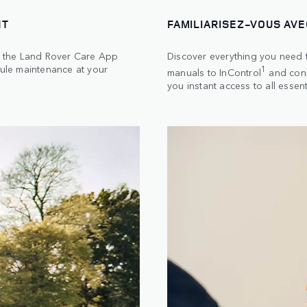
NT
FAMILIARISEZ-VOUS AV
th the Land Rover Care App
Discover everything you need t
ule maintenance at your
1
manuals to InControl
and conn
you instant access to all essent