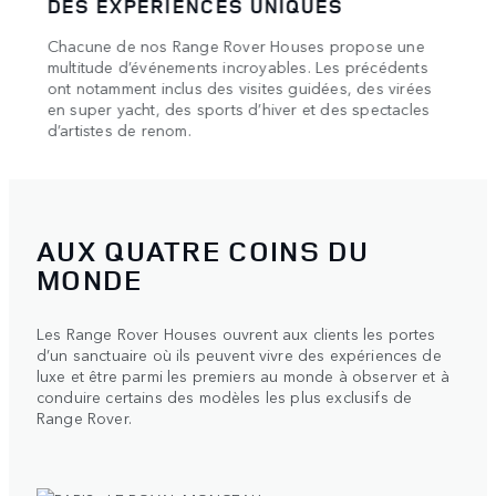
DES EXPÉRIENCES UNIQUES
HAU
Chacune de nos Range Rover Houses propose une
Nos é
s et
multitude d’événements incroyables. Les précédents
réput
s,
ont notamment inclus des visites guidées, des virées
spéci
en super yacht, des sports d’hiver et des spectacles
exclu
d’artistes de renom.
AUX QUATRE COINS DU
MONDE
Les Range Rover Houses ouvrent aux clients les portes
d’un sanctuaire où ils peuvent vivre des expériences de
luxe et être parmi les premiers au monde à observer et à
conduire certains des modèles les plus exclusifs de
Range Rover.