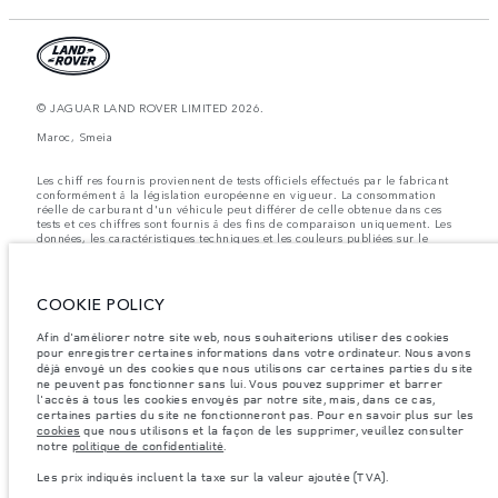
© JAGUAR LAND ROVER LIMITED 2026.
Maroc, Smeia
Les chiff res fournis proviennent de tests officiels effectués par le fabricant
conformément å la législation européenne en vigueur. La consommation
réelle de carburant d'un véhicule peut différer de celle obtenue dans ces
tests et ces chiffres sont fournis å des fins de comparaison uniquement. Les
données, les caractéristiques techniques et les couleurs publiées sur le
configurateur peuvent varier d'un marché à l'autre et ne comprennent pas
de prix. Veuillez consulter votre concessionnaire pour des informations sur
la disponibilité et les prix.
COOKIE POLICY
Les poids indiqués correspondent à des spécifications de véhicule standard.
Les accessoires et autres éléments montés après le point de fabrication
Afin d'améliorer notre site web, nous souhaiterions utiliser des cookies
affecteront la charge utile. Assurez-vous que le poids total en charge du
pour enregistrer certaines informations dans votre ordinateur. Nous avons
véhicule, les charges maximales par essieu et la charge utile ne sont pas
déjà envoyé un des cookies que nous utilisons car certaines parties du site
dépassés lorsque vous chargez des accessoires, des occupants, des liquides
ne peuvent pas fonctionner sans lui. Vous pouvez supprimer et barrer
et des carburants.
l'accès à tous les cookies envoyés par notre site, mais, dans ce cas,
Remarque importante sur les images et les spécifications.
La pénurie
certaines parties du site ne fonctionneront pas. Pour en savoir plus sur les
mondiale de semi-conducteurs affecte actuellement les spécifications de
cookies
que nous utilisons et la façon de les supprimer, veuillez consulter
construction des véhicules, la disponibilité des options et les délais de
notre
politique de confidentialité
.
construction. Cette situation s’avère très fluctuante, et par conséquent, les
images utilisées actuellement sur le site Web peuvent ne pas refléter
Les prix indiqués incluent la taxe sur la valeur ajoutée (TVA).
entièrement les spécifications actuelles en ce qui concerne les