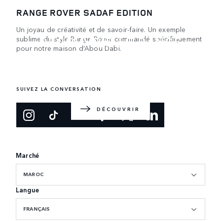
RANGE ROVER SADAF EDITION
Un joyau de créativité et de savoir-faire. Un exemple
DÉCOUVRIR LE RANGE
sublime du style Range Rover commandé spécifiquement
pour notre maison d’Abou Dabi.
ROVER
Le SUV de luxe original. Conception et fabrication
britanniques.
SUIVEZ LA CONVERSATION
DÉCOUVRIR
Marché
MAROC
Langue
FRANÇAIS