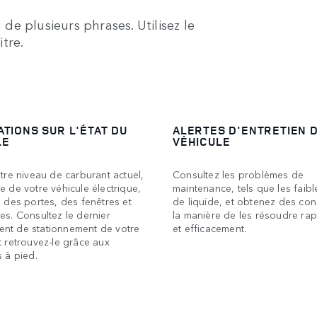
e plusieurs phrases. Utilisez le
tre.
TIONS SUR L'ÉTAT DU
ALERTES D'ENTRETIEN 
LE
VÉHICULE
otre niveau de carburant actuel,
Consultez les problèmes de
e de votre véhicule électrique,
maintenance, tels que les faib
n des portes, des fenêtres et
de liquide, et obtenez des con
es. Consultez le dernier
la manière de les résoudre ra
nt de stationnement de votre
et efficacement.
t retrouvez-le grâce aux
s à pied.