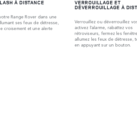
FLASH À DISTANCE
VERROUILLAGE ET
DÉVERROUILLAGE À DIS
 votre Range Rover dans une
Verrouillez ou déverrouillez vo
llumant ses feux de détresse,
activez l’alarme, rabattez vos
e croisement et une alerte
rétroviseurs, fermez les fenêtr
allumez les feux de détresse, t
en appuyant sur un bouton.