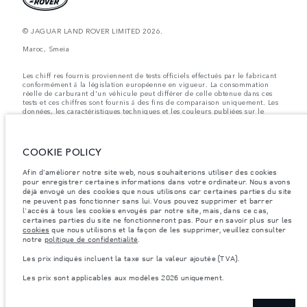
© JAGUAR LAND ROVER LIMITED 2026.
Maroc, Smeia
Les chiff res fournis proviennent de tests officiels effectués par le fabricant
conformément å la législation européenne en vigueur. La consommation
réelle de carburant d'un véhicule peut différer de celle obtenue dans ces
tests et ces chiffres sont fournis å des fins de comparaison uniquement. Les
données, les caractéristiques techniques et les couleurs publiées sur le
configurateur peuvent varier d'un marché à l'autre et ne comprennent pas
de prix. Veuillez consulter votre concessionnaire pour des informations sur
la disponibilité et les prix.
COOKIE POLICY
Les poids indiqués correspondent à des spécifications de véhicule standard.
Les accessoires et autres éléments montés après le point de fabrication
Afin d'améliorer notre site web, nous souhaiterions utiliser des cookies
affecteront la charge utile. Assurez-vous que le poids total en charge du
pour enregistrer certaines informations dans votre ordinateur. Nous avons
véhicule, les charges maximales par essieu et la charge utile ne sont pas
déjà envoyé un des cookies que nous utilisons car certaines parties du site
dépassés lorsque vous chargez des accessoires, des occupants, des liquides
et des carburants.
ne peuvent pas fonctionner sans lui. Vous pouvez supprimer et barrer
l'accès à tous les cookies envoyés par notre site, mais, dans ce cas,
Remarque importante sur les images et les spécifications.
La pénurie
certaines parties du site ne fonctionneront pas. Pour en savoir plus sur les
mondiale de semi-conducteurs affecte actuellement les spécifications de
cookies
que nous utilisons et la façon de les supprimer, veuillez consulter
construction des véhicules, la disponibilité des options et les délais de
notre
politique de confidentialité
.
construction. Cette situation s’avère très fluctuante, et par conséquent, les
images utilisées actuellement sur le site Web peuvent ne pas refléter
Les prix indiqués incluent la taxe sur la valeur ajoutée (TVA).
entièrement les spécifications actuelles en ce qui concerne les
caractéristiques, les options, les finitions et les combinaisons de couleurs.
Les prix sont applicables aux modèles 2026 uniquement.
Veuillez consulter votre concessionnaire pour avoir confirmation des
restrictions actuelles et faire un choix éclairé