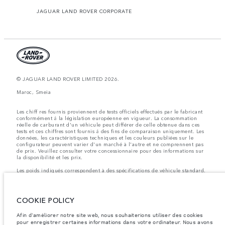
JAGUAR LAND ROVER CORPORATE
© JAGUAR LAND ROVER LIMITED 2026.
Maroc, Smeia
Les chiff res fournis proviennent de tests officiels effectués par le fabricant
conformément å la législation européenne en vigueur. La consommation
réelle de carburant d'un véhicule peut différer de celle obtenue dans ces
tests et ces chiffres sont fournis å des fins de comparaison uniquement. Les
données, les caractéristiques techniques et les couleurs publiées sur le
configurateur peuvent varier d'un marché à l'autre et ne comprennent pas
de prix. Veuillez consulter votre concessionnaire pour des informations sur
la disponibilité et les prix.
Les poids indiqués correspondent à des spécifications de véhicule standard.
Les accessoires et autres éléments montés après le point de fabrication
affecteront la charge utile. Assurez-vous que le poids total en charge du
véhicule, les charges maximales par essieu et la charge utile ne sont pas
dépassés lorsque vous chargez des accessoires, des occupants, des liquides
COOKIE POLICY
et des carburants.
Afin d'améliorer notre site web, nous souhaiterions utiliser des cookies
Remarque importante sur les images et les spécifications.
La pénurie
pour enregistrer certaines informations dans votre ordinateur. Nous avons
mondiale de semi-conducteurs affecte actuellement les spécifications de