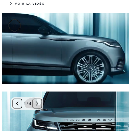
VOIR LA VIDÉO
1
/
4