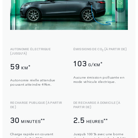
AUTONOMIE ÉLECTRIQUE
ÉMISSIONS DE CO
(À PARTIR DE)
2
(JUSQU’À)
103
*
59
G/KM
*
KM
Aucune émission polluante en
Autonomie réelle attendue
mode véhicule électrique.
pouvant atteindre 49km.
RECHARGE PUBLIQUE (À PARTIR
DE RECHARGE À DOMICILE (À
DE)
PARTIR DE)
30
2.5
**
**
MINUTES
HEURES
Charge rapide en courant
Jusqu’à 100 % avec une borne
continu de 0 à 80 % en
de recharge à domicile de 7 kW