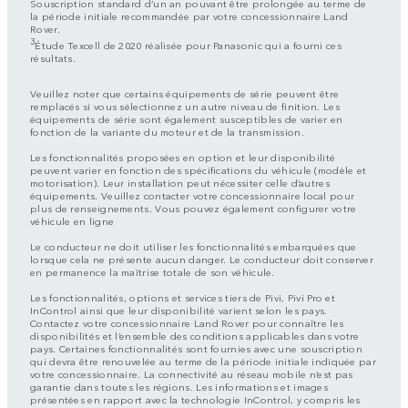
Souscription standard d’un an pouvant être prolongée au terme de
la période initiale recommandée par votre concessionnaire Land
Rover.
3
Étude Texcell de 2020 réalisée pour Panasonic qui a fourni ces
résultats.
Veuillez noter que certains équipements de série peuvent être
remplacés si vous sélectionnez un autre niveau de finition. Les
équipements de série sont également susceptibles de varier en
fonction de la variante du moteur et de la transmission.
Les fonctionnalités proposées en option et leur disponibilité
peuvent varier en fonction des spécifications du véhicule (modèle et
motorisation). Leur installation peut nécessiter celle d’autres
équipements. Veuillez contacter votre concessionnaire local pour
plus de renseignements. Vous pouvez également configurer votre
véhicule en ligne
Le conducteur ne doit utiliser les fonctionnalités embarquées que
lorsque cela ne présente aucun danger. Le conducteur doit conserver
en permanence la maîtrise totale de son véhicule.
Les fonctionnalités, options et services tiers de Pivi, Pivi Pro et
InControl ainsi que leur disponibilité varient selon les pays.
Contactez votre concessionnaire Land Rover pour connaître les
disponibilités et l’ensemble des conditions applicables dans votre
pays. Certaines fonctionnalités sont fournies avec une souscription
qui devra être renouvelée au terme de la période initiale indiquée par
votre concessionnaire. La connectivité au réseau mobile n’est pas
garantie dans toutes les régions. Les informations et images
présentées en rapport avec la technologie InControl, y compris les