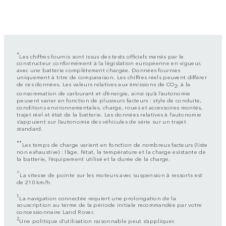
*
Les chiffres fournis sont issus des tests officiels menés par le
constructeur conformément à la législation européenne en vigueur,
avec une batterie complètement chargée. Données fournies
uniquement à titre de comparaison. Les chiffres réels peuvent différer
de ces données. Les valeurs relatives aux émissions de CO
, à la
2
consommation de carburant et d’énergie, ainsi qu’à l’autonomie
peuvent varier en fonction de plusieurs facteurs : style de conduite,
conditions environnementales, charge, roues et accessoires montés,
trajet réel et état de la batterie. Les données relatives à l’autonomie
s’appuient sur l’autonomie des véhicules de série sur un trajet
standard.
**
Les temps de charge varient en fonction de nombreux facteurs (liste
non exhaustive) : l’âge, l’état, la température et la charge existante de
la batterie, l’équipement utilisé et la durée de la charge.
^
La vitesse de pointe sur les moteurs avec suspension à ressorts est
de 210 km/h.
1
La navigation connectée requiert une prolongation de la
souscription au terme de la période initiale recommandée par votre
concessionnaire Land Rover.
2
Une politique d’utilisation raisonnable peut s’appliquer.