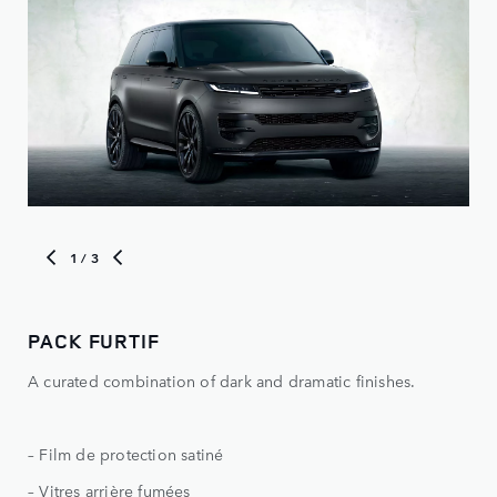
1
/ 3
PACK FURTIF
BL
A curated combination of dark and dramatic finishes.
Fai
– Film de protection satiné
- B
– Vitres arrière fumées
- Ét