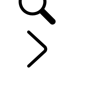
RANGE ROVER SPORT
...
OPTIONS ET
ACCESSOIRES
PRÉSENTATION
GALERIE
RANGE ROVER SPORT BESPOKE
MODÈLES ET SPÉCIFICATIONS
OPTIONS ET ACCESSOIRES
HYBRIDE ÉLECTRIQUE
OFFRES ACTUELLES
ENTREPRISE ET MOBILITÉ