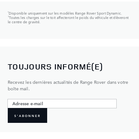
*
Disponible uniquement sur les modèles Range Rover Sport Dynamic.
1
Toutes les charges sur le toit affecteront le poids du véhicule et élèveront
le centre de gravité.
TOUJOURS INFORMÉ(E)
Recevez les dernières actualités de Range Rover dans votre
boîte mail.
S'ABONNER