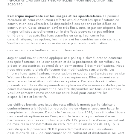
INFORMATIONS SUR LES PNEUMATIQUES – VOIR REGULATION (UE)
2020/740
Remarque importante sur les images et les spécifications.
La pénurie
mondiale de semi-conducteurs affecte actuellement les spécifications de
construction des véhicules, la disponibilité des options et les délais de
construction. Cette situation s’avère très fluctuante, et par conséquent, les
images utilisées actuellement sur le site Web peuvent ne pas refléter
entièrement les spécifications actuelles en ce qui concerne les
caractéristiques, les options, les finitions et les combinaisons de couleurs.
Veuillez consulter votre concessionnaire pour avoir confirmation
des restrictions actuelles et faire un choix éclairé.
Jaguar Land Rover Limited applique une politique d’amélioration continue
des spécifications, de la conception et de la production de ses véhicules,
pièces et accessoires, et procède en permanence à des modifications. Nous
nous réservons le droit d’effectuer des modifications sans préavis. Les
informations, spécifications, motorisations et couleurs présentées sur ce site
Web sont basées sur les spécifications européennes. Elles peuvent varier
selon le marché et être modifiées sans préavis. Certains des véhicules
présents sont dotés d’équipements en option ou d’accessoires installés par le
concessionnaire qui peuvent ne pas être disponibles sur tous les marchés.
Veuillez contacter votre concessionnaire local pour connaître les
disponibilités et les tarifs.
Les chiffres fournis sont issus des tests officiels menés par le fabricant
conformément à la législation européenne en vigueur avec une batterie
complètement chargée. Depuis le 1er septembre 2018, les véhicules légers
neufs sont réceptionnés en Europe sur la base de la procédure d'essai
harmonisée pour les véhicules légers (WLTP), procédure d'essai permettant
de mesurer la consommation de carburant et les émissions de CO
, plus
2
réaliste que la procédure NEDC précédemment utilisée. Les valeurs
d’émissions de CO
, de consommation de carburant et d’autonomie peuvent
2