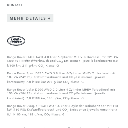
KONTAKT
MEHR DETAILS
Range Rover D300 AWD 3.0 Liter 6-Zylinder MHEV Turbodiesel mit 221 kW
(300 PS): Kraftstoffverbrauch und CO
-Emissionen (jeweils kombiniert): 8,0
2
l/100 km; 211 g/km; CO
-Klasse: G
2
Range Rover Sport D250 AWD 3.0 Liter 6-Zylinder MHEV Turbodiesel mit
183 kW (249 PS): Kraftstoffverbrauch und CO
-Emissionen (jeweils
2
kombiniert): 7,8 l/100 km; 205 g/km; CO
-Klasse: G
2
Range Rover Velar D200 AWD 2.0 Liter 4-Zylinder MHEV Turbodiesel mit
150 kW (204 PS): Kraftstoffverbrauch und CO
-Emissionen (jeweils
2
kombiniert): 7,0 l/100 km; 183 g/km; CO
-Klasse: G
2
Range Rover Evoque P160 FWD 1.5 Liter 3-Zylinder-Turbobenziner mit 118
kW (160 PS): Kraftstoffverbrauch und CO
-Emissionen (jeweils kombiniert):
2
8,1 l/100 km; 183 g/km; CO
-Klasse: G
2