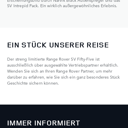
Erscheinungsbild durch Narvik Black Außenspiegel und das
SV Intrepid Pack. Ein wirklich außergewöhnliches Erlebnis.
EIN STÜCK UNSERER REISE
Der streng limitierte Range Rover SV Fifty-Five ist
ausschließlich über ausgewählte Vertriebspartner erhältlich.
Wenden Sie sich an Ihren Range Rover Partner, um mehr
darüber zu erfahren, wie Sie sich ein ganz besonderes Stück
Geschichte sichern können.
IMMER INFORMIERT