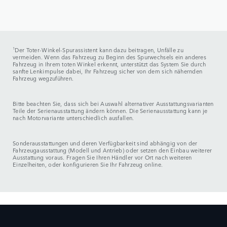
1
Der Toter-Winkel-Spurassistent kann dazu beitragen, Unfälle zu
vermeiden. Wenn das Fahrzeug zu Beginn des Spurwechsels ein anderes
Fahrzeug in Ihrem toten Winkel erkennt, unterstützt das System Sie durch
sanfte Lenkimpulse dabei, Ihr Fahrzeug sicher von dem sich nähernden
Fahrzeug wegzuführen.
Bitte beachten Sie, dass sich bei Auswahl alternativer Ausstattungsvarianten
Teile der Serienausstattung ändern können. Die Serienausstattung kann je
nach Motorvariante unterschiedlich ausfallen.
Sonderausstattungen und deren Verfügbarkeit sind abhängig von der
Fahrzeugausstattung (Modell und Antrieb) oder setzen den Einbau weiterer
Ausstattung voraus. Fragen Sie Ihren Händler vor Ort nach weiteren
Einzelheiten, oder konfigurieren Sie Ihr Fahrzeug online.