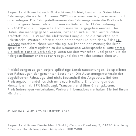
Jaguar Land Rover ist nach EU-Recht verpflichtet, bestimmte Daten über
Fahrzeuge, die ab dem 1. Januar 2021 zugelassen werden, zu erfassen und
offenzulegen. Die Fahrgestellnummer des Fahrzeugs sowie die Kraftstoff-
und Energieverbrauchsdaten müssen im Rahmen der EU-Verordnung
2021/392 an die Europäische Kommission weitergegeben werden. Die
Daten, die weitergegeben werden, beziehen sich auf den verbrauchten
Kraftstoff, bei PHEVs auf die elektrische Energie und die zurückgelegte
Fahrstrecke. Weitere Informationen entnehmen Sie bitte der auf der
EU-
Website
veröffentlichten Verordnung. Sie können der Weitergabe Ihrer
spezifischen Fahrzeugdaten an die Kommission widersprechen. Bitte
setzen
Sie sich mit uns in Verbindung
, wenn Sie dies wünschen, und geben Sie die
Fahrgestellnummer Ihres Fahrzeugs und das amtliche Kennzeichen an.
^ Abbildungen zeigen aufpreispflichtige Sonderausstattungen. Beispielfotos
von Fahrzeugen der genannten Baureihen. Die Ausstattungsmerkmale der
abgebildeten Fahrzeuge sind nicht Bestandteil des Angebotes. Bei den
Preisangaben handelt es sich um unverbindliche Empfehlungen des
Herstellers inkl. 19% MwSt. zzgl. Transport- und Überführungskosten.
Preisänderungen vorbehalten. Weitere Informationen erhalten Sie bei Ihrem
Händler.
© JAGUAR LAND ROVER LIMITED 2026
Jaguar Land Rover Deutschland GmbH, Campus Kronberg 7, 61476 Kronberg
/ Taunus, Handelsregister: Königstein HRB 2408