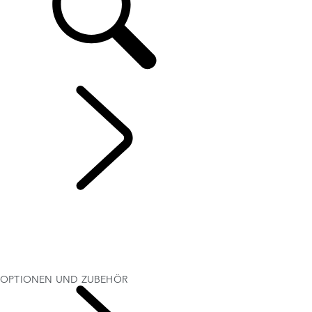
RANGE ROVER VELAR
...
OPTIONEN UND
ZUBEHÖR
ÜBERSICHT
GALERIE
MODELLE UND SPEZIFIKATIONEN
OPTIONEN UND ZUBEHÖR
AKTUELLE ANGEBOTE
OPTIONEN UND ZUBEHÖR