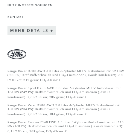
NUTZUNGSBEDINGUNGEN
KONTAKT
MEHR DETAILS
Range Rover D300 AWD 3.0 Liter 6-Zylinder MHEV Turbodiesel mit 221 kW
(300 PS): Kraftstoffverbrauch und CO
-Emissionen (jeweils kombiniert): 8,0
2
l/100 km; 211 g/km; CO
-Klasse: G
2
Range Rover Sport D250 AWD 3.0 Liter 6-Zylinder MHEV Turbodiesel mit
183 kW (249 PS): Kraftstoffverbrauch und CO
-Emissionen (jeweils
2
kombiniert): 7,8 l/100 km; 205 g/km; CO
-Klasse: G
2
Range Rover Velar D200 AWD 2.0 Liter 4-Zylinder MHEV Turbodiesel mit
150 kW (204 PS): Kraftstoffverbrauch und CO
-Emissionen (jeweils
2
kombiniert): 7,0 l/100 km; 183 g/km; CO
-Klasse: G
2
Range Rover Evoque P160 FWD 1.5 Liter 3-Zylinder-Turbobenziner mit 118
kW (160 PS): Kraftstoffverbrauch und CO
-Emissionen (jeweils kombiniert):
2
8,1 l/100 km; 183 g/km; CO
-Klasse: G
2