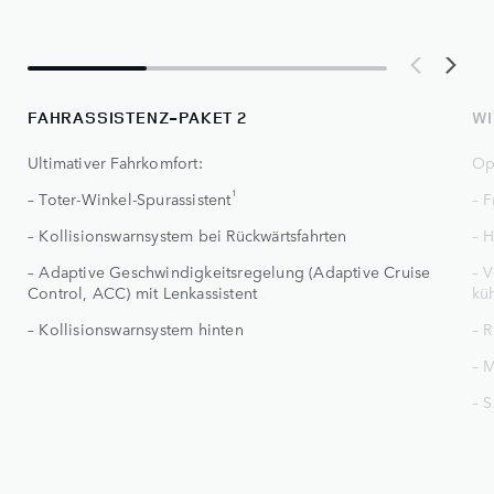
FAHRASSISTENZ-PAKET 2
WI
Ultimativer Fahrkomfort:
Op
1
– Toter-Winkel-Spurassistent
– 
– Kollisionswarnsystem bei Rückwärtsfahrten
– 
– Adaptive Geschwindigkeitsregelung (Adaptive Cruise
– V
Control, ACC) mit Lenkassistent
kü
– Kollisionswarnsystem hinten
– R
– 
– 