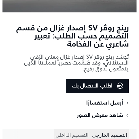
رينج روڤر SV إصدار غزال من قسم
التصميم حسب الطلب: تعبير
شاعري عن الفخامة
تُجسّد رينج روڤر SV إصدار غزال معنى الرُقي
الاستثنائي، وقد صُمّمت حصرياً لعملائنا الذين
يتمتّعون بذوق رفيع.
اطلب الاتصال بك
أرسل استفسارًا
شاهد معرض الصور
التصميم الخارجي
التصميم الداخلي