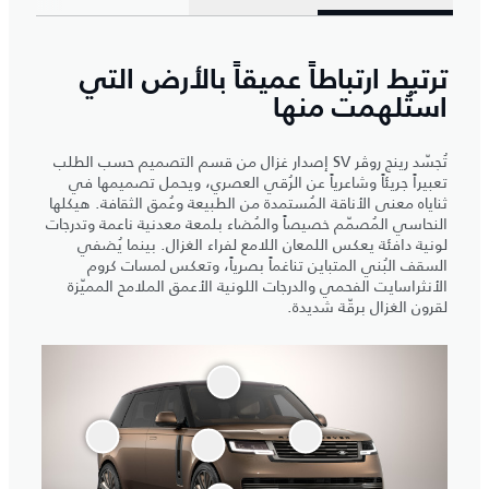
ترتبط ارتباطاً عميقاً بالأرض التي
استُلهمت منها
تُجسّد رينج روڤر SV إصدار غزال من قسم التصميم حسب الطلب
تعبيراً جريئاً وشاعرياً عن الرُقي العصري، ويحمل تصميمها في
ثناياه معنى الأناقة المُستمدة من الطبيعة وعُمق الثقافة. هيكلها
النحاسي المُصمّم خصيصاً والمُضاء بلمعة معدنية ناعمة وتدرجات
لونية دافئة يعكس اللمعان اللامع لفراء الغزال. بينما يُضفي
السقف البُني المتباين تناغماً بصرياً، وتعكس لمسات كروم
الأنثراسايت الفحمي والدرجات اللونية الأعمق الملامح المميّزة
لقرون الغزال برقّة شديدة.