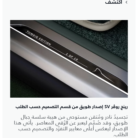
اكتشف
رينج روڤر SV إصدار طويق من قسم التصميم حسب الطلب
تجسيدٌ نادر ومُتقن مستوحى من هيبة سلسة جبال
طويق، وقد صُمّم ليعبر عن الرُقي المعاصر. يأتي هذا
الإصدار ليعكس أعلى معايير التفرّد والتصميم حسب
الطلب.