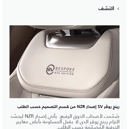
اكتشف
رينج روڤر SV إصدار NZR من قسم التصميم حسب الطلب
صُمّمت لأصحاب الذوق الرفيع. يأتي إصدار NZR ليجسّد
التزام رينج روڤر الذي لا يقبل المساومة بأعلى معايير
الحِرفية المُصمّمة حسب الطلب.