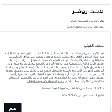
جاكوار لاند روڨر المحدودة: 2026
قطر, الفردان بريميير موتورز (ذ.م.م.)
تعكس الأوزان المذكورة مواصفات السيارة القياسية. سوف تؤثر الإكسسوارات وغيرها من
العناصر المثبتة بعد نقطة التصنيع في الحمولة. تأكد من عدم تجاوز الوزن الإجمالي للسيارة
والحد الأقصى لأحمال المحور عند تحميل السيارة بالإكسسوارات والركاب والسوائل والوقود
والحمولة.
ملفات الكوكيز
تود جاكوار لاند روڤر استخدام ملفات تعريف الارتباط الخاصة بك لتخزين المعلومات اللازمة
المعلومات والمواصفات والأسعار والألوان المذكورة على هذا الموقع قد تختلف من بلد إلى
على جهاز الكمبيوتر الخاص بك لتحسين تجربة موقعنا وتمكيننا من إخبارك والإعلان عن
آخر، كما أنّها قد تتغير بدون إشعار مسبق. الرجاء التواصل مع وكيلنا المحلي للتأكد من توفّرها
منتجاتنا وخدماتنا، والتي نعتقد أنها قد تكون ذات أهمية بالنسبة إليك. واحد من ملفات
والتحقق من الأسعار.
تعريف الارتباط التي نستخدمها ضرورية لعدة أجزاء من الموقع للعمل بطريقة جيدة، وقد
تم بالفعل إرسالها. يمكنك حذف جميع ملفات تعريف الارتباط من هذا الموقع وحظرها، إلا
إن النقص العالمي في أشباه الموصلات يؤثر حاليًا
ملاحظة مهمة حول الصور والمواصفات.
أن بعض المكونات الأساسية بالنسبة لاشتغال الموقع قد لا تعمل بشكل صحيح. لمعرفة
في مواصفات تصميم السيارات وتوفر الخيارات وتوقيتات التصاميم. هذا ظرف ديناميكي
للغاية، ونتيجة لذلك، قد لا تمثّل الصور المستخدَمة ضمن موقع الويب حاليًا المواصفات الحالية
المزيد عن إعلاناتنا عبر الإنترنت أو حول ملفات تعريف الارتباط التي نستخدمها وكيفية
بالكامل بالنسبة إلى الميزات والخيارات والحلية ومجموعات الألوان. يرجى استشارة وكيلك الذي
حذفها، يرجى الرجوع إلى
سياسة الخصوصية
. عند الإغلاق، فإنك توافق على استخدام
سيتمكّن من تأكيد أي تقييدات حالية معك للسماح لك باتخاذ قرار مدروس
ملفات تعريف الارتباط بما يتماشى
مع سياسة ملفات تعريف الارتباط
.
الأرقام المقدمة هي نتيجة لاختبارات المصنع الرسمية وفقاً لتشريعات الاتحاد الأوروبي. قد
(VAT) الأسعار المعروضة تشمل ضريبة القيمة المضافة.
يتباين استهلك الوقود الفعلي للمركبة عن ذلك المتحقق في تلك الاختبارات كما أن هذه
الأرقام بغرض المقارنة فحسب.
تطبق الأسعار على طرازات 2026 فقط.
الأسعار تنطبق فقط على الطرازات المصنعة في عام 2026.‎‎‎
نعم