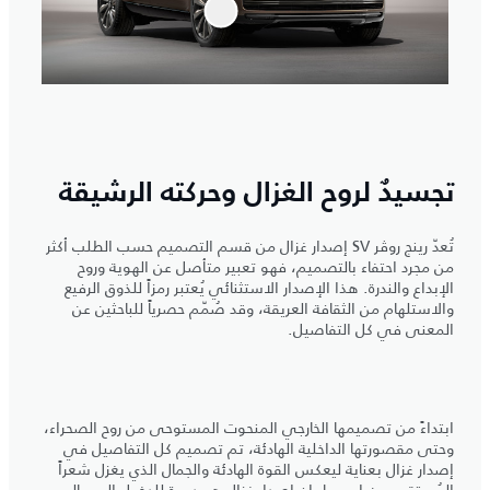
تجسيدٌ لروح الغزال وحركته الرشيقة
تُعدّ رينج روڤر SV إصدار غزال من قسم التصميم حسب الطلب أكثر
من مجرد احتفاء بالتصميم، فهو تعبير متأصل عن الهوية وروح
الإبداع والندرة. هذا الإصدار الاستثنائي يُعتبر رمزاً للذوق الرفيع
والاستلهام من الثقافة العريقة، وقد صُمّم حصرياً للباحثين عن
المعنى في كل التفاصيل.
ابتداءً من تصميمها الخارجي المنحوت المستوحى من روح الصحراء،
وحتى مقصورتها الداخلية الهادئة، تم تصميم كل التفاصيل في
إصدار غزال بعناية ليعكس القوة الهادئة والجمال الذي يغزل شعراً
المُستقى من اسمها. إن إصدار غزال هو دعوة للدخول إلى عالم