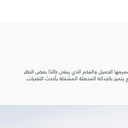
ن 50 عامًا من التطوّر بتصميمها الجميل والفخم الذي يبقى خالدًا بغض النظر
تميز بالحداثة المذهلة المشغلة بأحدث التقنيات.