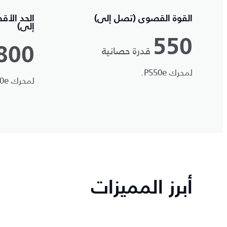
القوة القصوى (تصل إلى)
الحد الأق
إلى)
550
قدرة حصانية
800
لمحرك P550e.
لمحرك P550e.
أبرز المميزات