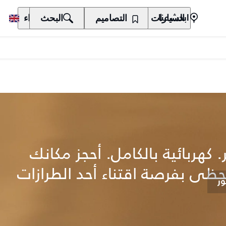
السيارات
المالكون
التصاميم
الاكتشاف
البحث
الشراء
ابحث عنا
 كهربائية بالكامل. أحجز مكانك
تحظى بفرصة اقتناء أحد الطرازات
ر