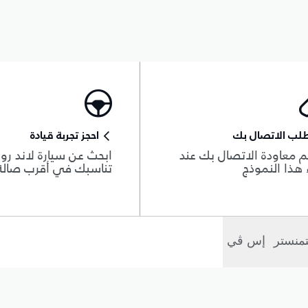
لب الاتصال بك
احجز تجربة قيادة
 معاودة الاتصال بك عند
ابحث عن سيارة لاند روڨ
هذا النموذج
تناسبك في أقرب صال
منستر
إس ڤي