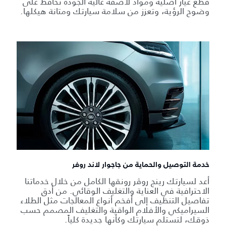
قطع غيار أصلية ومواد لاصقة عالية الجودة تحافظ على
وضوح الرؤية، وتعزز من سلامة سيارتك ومتانة هيكلها.
خدمة التوصيل والحماية من جاجوار لاند روفر
أعد لسيارتك رينج روڤر رونقها الكامل من خلال خدماتنا
الاحترافية في العناية والتغليف الوقائي. من أدق
تفاصيل التنظيف إلى أفخم أنواع المعالجات مثل الطلاء
السيراميكي والأفلام الواقية والتغليف المصمم حسب
ذوقك، لتستلم سيارتك وكأنها جديدة كلياً.