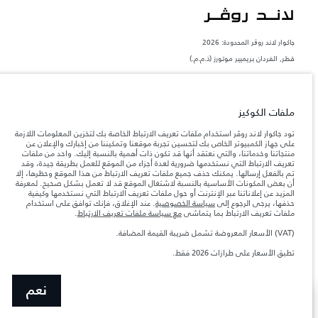
جاكوار لاند روڨر المحدودة: 2026
قطر, الفردان بريميير موتورز (ذ.م.م.)
تعكس الأوزان المذكورة مواصفات السيارة القياسية. سوف تؤثر الإكسسوارات وغيرها من
العناصر المثبتة بعد نقطة التصنيع في الحمولة. تأكد من عدم تجاوز الوزن الإجمالي للسيارة
والحد الأقصى لأحمال المحور عند تحميل السيارة بالإكسسوارات والركاب والسوائل والوقود
والحمولة.
ملفات الكوكيز
تود جاكوار لاند روڤر استخدام ملفات تعريف الارتباط الخاصة بك لتخزين المعلومات اللازمة
المعلومات والمواصفات والأسعار والألوان المذكورة على هذا الموقع قد تختلف من بلد إلى
على جهاز الكمبيوتر الخاص بك لتحسين تجربة موقعنا وتمكيننا من إخبارك والإعلان عن
آخر، كما أنّها قد تتغير بدون إشعار مسبق. الرجاء التواصل مع وكيلنا المحلي للتأكد من توفّرها
منتجاتنا وخدماتنا، والتي نعتقد أنها قد تكون ذات أهمية بالنسبة إليك. واحد من ملفات
والتحقق من الأسعار.
تعريف الارتباط التي نستخدمها ضرورية لعدة أجزاء من الموقع للعمل بطريقة جيدة، وقد
إن النقص العالمي في أشباه الموصلات يؤثر حاليًا
تم بالفعل إرسالها. يمكنك حذف جميع ملفات تعريف الارتباط من هذا الموقع وحظرها، إلا
ملاحظة مهمة حول الصور والمواصفات.
في مواصفات تصميم السيارات وتوفر الخيارات وتوقيتات التصاميم. هذا ظرف ديناميكي
أن بعض المكونات الأساسية بالنسبة لاشتغال الموقع قد لا تعمل بشكل صحيح. لمعرفة
للغاية، ونتيجة لذلك، قد لا تمثّل الصور المستخدَمة ضمن موقع الويب حاليًا المواصفات الحالية
المزيد عن إعلاناتنا عبر الإنترنت أو حول ملفات تعريف الارتباط التي نستخدمها وكيفية
بالكامل بالنسبة إلى الميزات والخيارات والحلية ومجموعات الألوان. يرجى استشارة وكيلك الذي
حذفها، يرجى الرجوع إلى
سياسة الخصوصية
. عند الإغلاق، فإنك توافق على استخدام
سيتمكّن من تأكيد أي تقييدات حالية معك للسماح لك باتخاذ قرار مدروس
ملفات تعريف الارتباط بما يتماشى
مع سياسة ملفات تعريف الارتباط
.
الأرقام المقدمة هي نتيجة لاختبارات المصنع الرسمية وفقاً لتشريعات الاتحاد الأوروبي. قد
(VAT) الأسعار المعروضة تشمل ضريبة القيمة المضافة.
يتباين استهلك الوقود الفعلي للمركبة عن ذلك المتحقق في تلك الاختبارات كما أن هذه
الأرقام بغرض المقارنة فحسب.
تطبق الأسعار على طرازات 2026 فقط.
الأسعار تنطبق فقط على الطرازات المصنعة في عام 2026.‎‎‎
نعم
عرض المزيد
ابحث عن وكيل