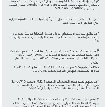
تتوفر ميزة الإلغاء النشط لضوضاء الطريق في الطرازات المزوّدة بسقف
بانورامي والمجهّزة بنظام الصوت Meridian أو Meridian ثلاثي الأبعاد
المحيطي أو Meridian Signature.
2
سيتطلب نظام الملاحة المتصل اشتراكًا إضافيًا بعد انتهاء الفترة الأولية
التي يحددها وكيل لاند روڤر.
3
قد تُطبّق سياسة الاستخدام العادل. يشمل اشتراكًا قياسيًا لمدة عام
واحد، مع إمكانية التمديد بعد انتهاء الفترة الأولية التي يحددها وكيل لاند
روڤر.
4
تُعد Amazon وAlexa وAmazon Music وAudible وجميع العلامات
ذات الصلة علامات تجارية مملوكة لشركة Amazon.com, Inc.‎ أو
الشركات التابعة لها. تعتمد بعض وظائف Alexa على تقنيات المنزل
الذكي.
5
Apple CarPlay® هي علامة تجارية لشركة Apple Inc.‎ وقد تنطبق
شروط المستخدم النهائي الخاصة بشركة Apple Inc.
6
قد تسهم تقنية تنقية الجسيمات الدقيقة PM2.5 وتقنية Nanoe™ X
في تقليل الروائح والبكتيريا ومسببات الأمراض والمواد المسببة
للحساسية بشكل ملحوظ عند استخدامها وفق الإرشادات.
7
تخضع ميزات وخيارات Pivi وInControl وخدمات الأطراف الثالثة
وتوفرها لاختلافات الأسواق – يُرجى مراجعة وكيلكم المحلي للاطلاع
على التوفر في السوق المحلية والشروط الكاملة. تأتي بعض الميزات