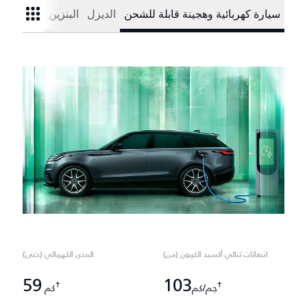
سيارة كهربائية وهجينة قابلة للشحن
الديزل
البنزين
انبعاثات ثنائي أكسيد الكربون (من)
المدى الكهربائي (حتى)
59
103
†
†
جم/كم
كم