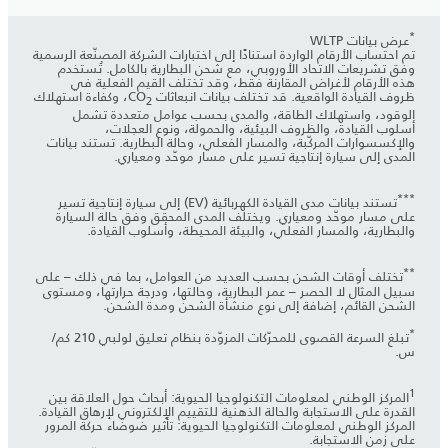
*
عرض بيانات WLTP
تم احتساب الأرقام الواردة استنادًا إلى اختبارات الشركة المصنّعة الرسمية
وفق تشريعات الاتحاد الأوروبي، مع شحن البطارية بالكامل. تُستخدم
هذه الأرقام لأغراض المقارنة فقط، وقد تختلف القيم الفعلية في
ظروف القيادة الواقعية. قد تختلف بيانات انبعاثات CO
، وكفاءة استهلاك
2
الوقود، واستهلاك الطاقة، والمدى بحسب عوامل متعددة تشمل
أسلوب القيادة، والظروف البيئية، والحمولة، ونوع العجلات،
والإكسسوارات المركّبة، والمسار الفعلي، وحالة البطارية. تستند بيانات
المدى إلى سيارة إنتاجية تسير على مسار موحّد ومعياري.
***
تستند بيانات مدى القيادة الكهربائية (EV) إلى سيارة إنتاجية تسير
على مسار موحّد ومعياري. ويختلف المدى المحقق وفق حالة السيارة
والبطارية، والمسار الفعلي، والبيئة المحيطة، وأسلوب القيادة.
**
تختلف أوقات الشحن بحسب العديد من العوامل، بما في ذلك – على
سبيل المثال لا الحصر – عمر البطارية، وحالتها، ودرجة حرارتها، ومستوى
الشحن القائم، إضافة إلى نوع منشأة الشحن ومدة الشحن.
*
تبلغ السرعة القصوى للمحرّكات المزوّدة بنظام تعليق لولبي 210 كم/
س.
1
المركز الوطني لمعلومات التكنولوجيا الحيوية: أبحاث حول العلاقة بين
القدرة على الاستجابة والحالة الذهنية للتقييم الإلكتروني لإرهاق القيادة.
المركز الوطني لمعلومات التكنولوجيا الحيوية: تأثير ضوضاء حركة المرور
على زمن الاستجابة.