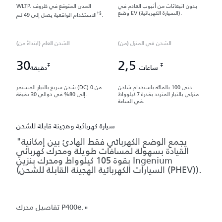
بدون انبعاثات من أنبوب العادم في
WLTP. المدى المتوقع في ظروف
وضع EV (السيارة الكهربائية).
†§
.
الاستخدام الواقعية يصل إلى 49 كم
الشحن في المنزل (من)
الشحن العام (ابتداءً من)
30
2,5
‡
‡
ساعات
دقيقة
حتى 100 بالمائة باستخدام شاحن
شحن سريع بالتيار المستمر (DC) من 0
منزلي بالتيار المتردد بقدرة 7 كيلوواط
إلى 80% في حوالي 30 دقيقة.
في الساعة.
سيارة كهربائية وهجينة قابلة للشحن
"يجمع الوضع الكهربائي فقط الهادئ بين إمكانية
القيادة بسهولة لمسافات طويلة ومحرك كهربائي
بقوة 105 كيلوواط ومحرك بنزين Ingenium
(السيارات الكهربائية الهجينة القابلة للشحن (PHEV)).
تفاصيل محرك P400e.
"