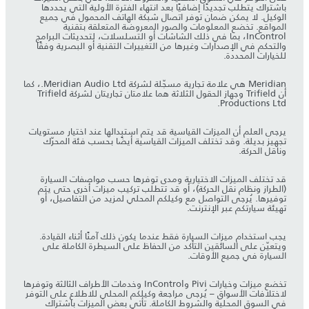
باشتراك يتطلب تجديدًا إضافيًا بعد انتهاء الفترة الأولية التي يحددها
الوكيل. لا يمكن ضمان توفر اتصال شبكة الهاتف المحمول في جميع
المواقع. تخضع المعلومات والصور المعروضة المتعلقة بتقنية
InControl، بما في ذلك الشاشات أو التسلسلات، لتحديثات البرامج
والتحكم في الإصدارات وغيرها من التغييرات التقنية أو البصرية وفقًا
للخيارات المحددة.
Meridian هي علامة تجارية مسجّلة لشركة Meridian Audio Ltd.، كما
أن Trifield وجهاز الحقول الثلاثة هما علامتان تجاريتان لشركة Trifield
Productions Ltd.
يرجى العلم أن الميزات القياسية قد يتم استبدالها عند اختيار مستويات
تجهيز بديلة. وقد تختلف الميزات القياسية أيضًا بحسب فئة المحرّك
وناقل الحركة.
قد تختلف الميزات الاختيارية ومدى توفرها حسب مواصفات السيارة
(الطراز ونظام نقل الحركة)، أو قد تتطلب تركيب ميزات أخرى حتى يتم
توفيرها. يُرجى التواصل مع وكيلكم المحلي لمزيد من التفاصيل، أو
تهيئة سيارتكم عبر الإنترنت.
يجب استخدام ميزات السيارة فقط عندما يكون ذلك آمنًا أثناء القيادة.
ويتعيّن على السائقين التأكد من الحفاظ على السيطرة الكاملة على
السيارة في جميع الأوقات.
تخضع ميزات وخيارات Pivi وInControl وخدمات الأطراف الثالثة وتوفرها
لاختلافات الأسواق – يُرجى مراجعة وكيلكم المحلي للاطلاع على التوفر
في السوق المحلية والشروط الكاملة. تأتي بعض الميزات باشتراك