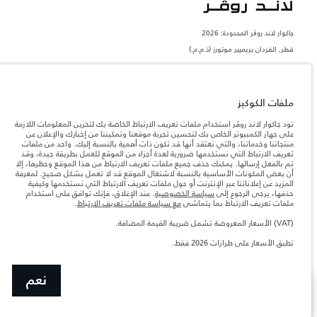
جاكوار لاند روڨر المحدودة: 2026
قطر, الفردان بريميير موتورز (ذ.م.م.)
تعكس الأوزان المذكورة مواصفات السيارة القياسية. سوف تؤثر الإكسسوارات وغيرها من
العناصر المثبتة بعد نقطة التصنيع في الحمولة. تأكد من عدم تجاوز الوزن الإجمالي للسيارة
والحد الأقصى لأحمال المحور عند تحميل السيارة بالإكسسوارات والركاب والسوائل والوقود
والحمولة.
ملفات الكوكيز
تود جاكوار لاند روڤر استخدام ملفات تعريف الارتباط الخاصة بك لتخزين المعلومات اللازمة
المعلومات والمواصفات والأسعار والألوان المذكورة على هذا الموقع قد تختلف من بلد إلى
على جهاز الكمبيوتر الخاص بك لتحسين تجربة موقعنا وتمكيننا من إخبارك والإعلان عن
آخر، كما أنّها قد تتغير بدون إشعار مسبق. الرجاء التواصل مع وكيلنا المحلي للتأكد من توفّرها
منتجاتنا وخدماتنا، والتي نعتقد أنها قد تكون ذات أهمية بالنسبة إليك. واحد من ملفات
والتحقق من الأسعار.
تعريف الارتباط التي نستخدمها ضرورية لعدة أجزاء من الموقع للعمل بطريقة جيدة، وقد
إن النقص العالمي في أشباه الموصلات يؤثر حاليًا
تم بالفعل إرسالها. يمكنك حذف جميع ملفات تعريف الارتباط من هذا الموقع وحظرها، إلا
ملاحظة مهمة حول الصور والمواصفات.
في مواصفات تصميم السيارات وتوفر الخيارات وتوقيتات التصاميم. هذا ظرف ديناميكي
أن بعض المكونات الأساسية بالنسبة لاشتغال الموقع قد لا تعمل بشكل صحيح. لمعرفة
للغاية، ونتيجة لذلك، قد لا تمثّل الصور المستخدَمة ضمن موقع الويب حاليًا المواصفات الحالية
المزيد عن إعلاناتنا عبر الإنترنت أو حول ملفات تعريف الارتباط التي نستخدمها وكيفية
بالكامل بالنسبة إلى الميزات والخيارات والحلية ومجموعات الألوان. يرجى استشارة وكيلك الذي
حذفها، يرجى الرجوع إلى
سياسة الخصوصية
. عند الإغلاق، فإنك توافق على استخدام
سيتمكّن من تأكيد أي تقييدات حالية معك للسماح لك باتخاذ قرار مدروس
ملفات تعريف الارتباط بما يتماشى
مع سياسة ملفات تعريف الارتباط
.
الأرقام المقدمة هي نتيجة لاختبارات المصنع الرسمية وفقاً لتشريعات الاتحاد الأوروبي. قد
(VAT) الأسعار المعروضة تشمل ضريبة القيمة المضافة.
يتباين استهلك الوقود الفعلي للمركبة عن ذلك المتحقق في تلك الاختبارات كما أن هذه
الأرقام بغرض المقارنة فحسب.
تطبق الأسعار على طرازات 2026 فقط.
الأسعار تنطبق فقط على الطرازات المصنعة في عام 2026.‎‎‎
نعم
SHOW MORE
صمّم سيارتك