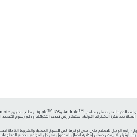
TM
TM
وApple