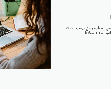
ي سيارة رينج روڤر، فقط
In.