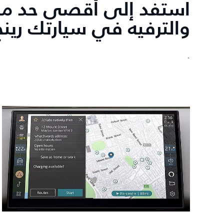
استفد إلى أقصى حد من
والترفيه في سيارتك رينج
`