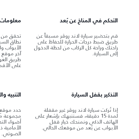
التحكم في المناخ عن بُعد
معلومات ع
قم بتحضير سيارة لاند روڤر مسبقاً عن
تحقق من م
طريق ضبط درجات الحرارة للحفاظ على
نطاق السيا
راحتك وراحة كل الركاب من لحظة الدخول
الأبواب وا
إلى السيارة.
آخر موقع ل
طريق العود
على الأقد
التذكير بقفل السيارة
التنبيه و
إذا تُركت سيارة لاند روڤر غير مقفلة
حدد موقع 
لمدة 15 دقيقة، فسننبهك بإشعار على
مجموعة من
الهاتف الذكي ونمنحك خيار قفل
أضواء التح
الأبواب عن بُعد من موقعك الحالي.
الأمامية ذ
الصوتي.