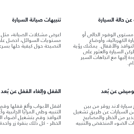
ن حالة السيارة
تنبيهات صيانة السيارة
ستوى الوقود الحالي أو
اعرض مشكلات الصيانة، مثل 
رة الكهربائية، وأوضاع
مستويات السوائل، احصل عل
لنوافذ والأقفال. يمكنك رؤية
النصيحة حول كيفية حلها بسرعة
ركن السيارة والعثور على
ة إليها مع اتجاهات السير
ام.
الوميض عن بُعد
القفل وإلغاء القفل عن بُعد
سيارة لاند روڤر من بين
اقفل الأبواب وألغِ قفلها وقم
 السيارات عن طريق تشغيل
التنبيه وطي المرايا الجانبية وأ
ذير من الخطر والمصابيح
النوافذ وقم بتشغيل أضواء ال
ات الضوء المنخفض والتنبيه
الخطر - كل ذلك بنقرة زر واحدة.