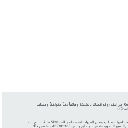
iOS. يتطلب تطبيق Remote من لاند روڤر اتصالاً بالشبكة وهاتفاً ذكياً متوافقاً وحساب
يستمر اعتماد ميزات نظام InControl وخياراته وتوفرها على وضع السوق - راجع الوكيل للاطلاع على مدى توفرها في السوق المحلية والشروط الكاملة لاستخدامها. تتطلب بعض الميزات استخدام بطاقة SIM ملائمة مع عقد
بيانات مناسب، ما يتطلب اشتراكاً آخر بعد مرور المدة الأولية التي يخبرك بها الوكيل. لا يمكن ضمان إمكانية اتصال المحمول في كل المواقع. تخضع المعلومات والصور المعروضة فيما يتعلق بتقنية InControl، بما في ذلك