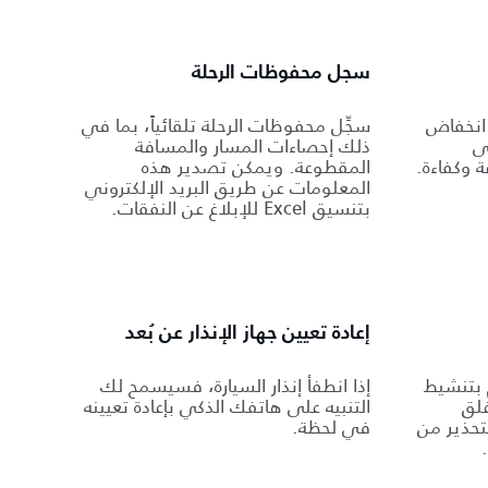
سجل محفوظات الرحلة
انخفاض
سجِّل محفوظات الرحلة تلقائياً، بما في
ى
ذلك إحصاءات المسار والمسافة
 وكفاءة.
المقطوعة. ويمكن تصدير هذه
المعلومات عن طريق البريد الإلكتروني
بتنسيق Excel للإبلاغ عن النفقات.
إعادة تعيين جهاز الإنذار عن بُعد
 بتنشيط
إذا انطفأ إنذار السيارة، فسيسمح لك
غلق
التنبيه على هاتفك الذكي بإعادة تعيينه
تحذير من
في لحظة.