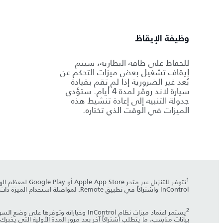
وظيفة الإيقاظ
للحفاظ على طاقة البطارية، سيتم
إيقاف تشغيل بعض ميزات التحكم عن
بُعد غير الضرورية إذا لم تقم بقيادة
سيارة لاند روڤر لمدة 4 أيام. ستؤدي
جدولة التنبيه إلى إعادة تنشيط هذه
الميزات في الوقت الذي تختاره.
1
تتوفر للتنزيل عبر متجر Apple App Store أو Google Play لمعظم الهواتف الذكية التي تعمل بنظامي Android
InControl واشتراكاً في تطبيق Remote. لمواصلة استخدام الميزة ذات الصلة بعد فترة الاشتراك الأولية، ستحتاج إلى تجديد اشتراكك ودفع رسوم التجديد المطبَّقة.
2