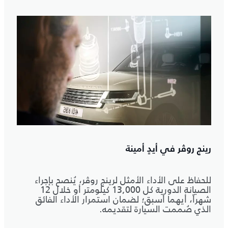
رينج روڤر في أيدٍ أمينة
للحفاظ على الأداء الأمثل لرينج روڤر، يُنصح بإجراء
الصيانة الدورية كل 13,000 كيلومتر أو خلال 12
شهراً، أيهما أسبق؛ لضمان استمرار الأداء الفائق
الذي صُممت السيارة لتقديمه.