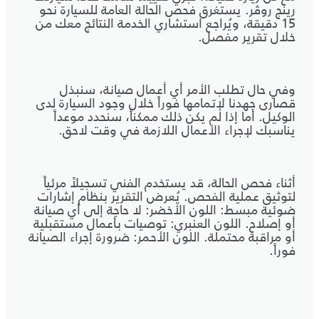
رينج روڤر. يستغرق فحص الحالة العامة للسيارة نحو
15 دقيقة، ويُراجع استشاري الخدمة النتائج معك من
خلال تقرير مفصل.
وفي حال تطلب الأمر أي أعمال صيانة، سنبذل
قصارى جهدنا لإتمامها فوراً خلال وجود السيارة لدى
الوكيل. أما إذا لم يكن ذلك ممكناً، سنحدد موعداً
يناسبك لإجراء الأعمال اللازمة في وقت لاحق.
أثناء فحص الحالة، قد يستخدم الفني تسجيلاً مرئياً
لتوثيق عملية الفحص. يُعرض التقرير بنظام إشارات
ضوئية مبسط: اللون الأخضر: لا حاجة إلى أي صيانة
أو إصلاح. اللون العنبري: توصيات بأعمال مستقبلية
أو مراقبة محتملة. اللون الأحمر: ضرورة إجراء الصيانة
فوراً.