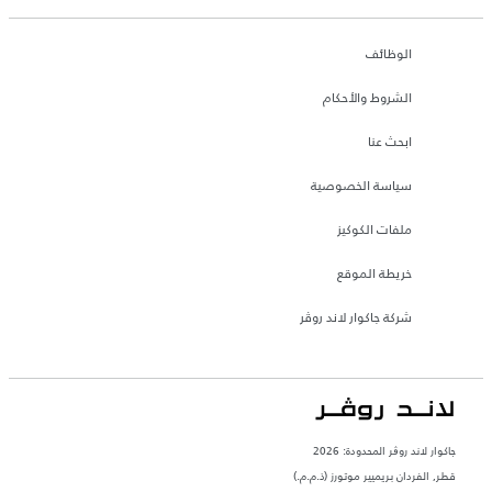
الوظائف
الشروط والأحكام
ابحث عنا
سياسة الخصوصية
ملفات الكوكيز
خريطة الموقع
شركة جاكوار لاند روڤر
جاكوار لاند روڨر المحدودة: 2026
قطر, الفردان بريميير موتورز (ذ.م.م.)