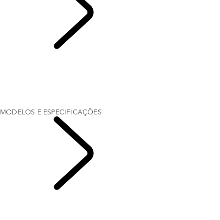
MODELOS E
ESPECIFICAÇÕES
VISÃO GERAL
Galeria
RANGE ROVER SV
MODELOS E ESPECIFICAÇÕES
OPÇÕES E ACESSÓRIOS
MODELOS E ESPECIFICAÇÕES
Explore O Range
Rover