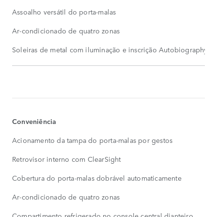
Assoalho versátil do porta-malas
Ar-condicionado de quatro zonas
Soleiras de metal com iluminação e inscrição Autobiography
RECURSOS
PADRÃO
MOSTRAR
MAIS
Conveniência
Acionamento da tampa do porta-malas por gestos
Retrovisor interno com ClearSight
Cobertura do porta-malas dobrável automaticamente
Ar-condicionado de quatro zonas
Compartimento refrigerado no console central dianteiro