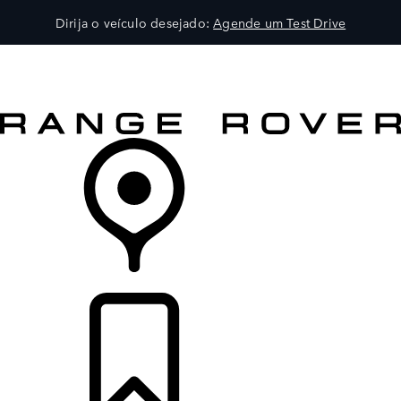
Dirija o veículo desejado:
Agende um Test Drive
VEÍCULOS
PROPRIETÁRIOS
EXPLORAR
COMPRA
CONCESSIONÁRIA