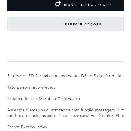
MONTE E PEÇA O SEU
ESPECIFICAÇÕES
PRINCIPAIS
RECURSOS
MOSTRAR
MENOS
Faróis de LED Digitais com assinatura DRL e Projeção de Imag
Teto panorâmico elétrico
Sistema de som Meridian™ Signature
Assentos dianteiros climatizados com função massagem “Hot-St
modos de ajuste, assentos traseiros executivos Comfort Plus
Pacote Exterior Atlas