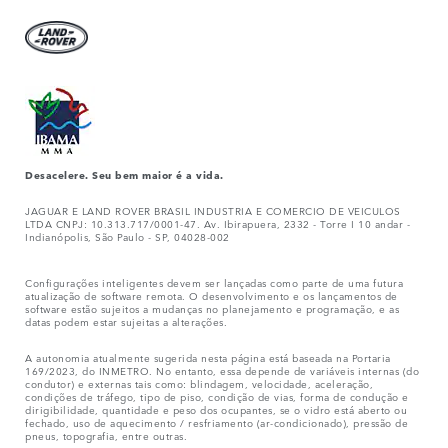
Desacelere. Seu bem maior é a vida.
JAGUAR E LAND ROVER BRASIL INDUSTRIA E COMERCIO DE VEICULOS
LTDA CNPJ: 10.313.717/0001-47. Av. Ibirapuera, 2332 - Torre I 10 andar -
Indianópolis, São Paulo - SP, 04028-002
Configurações inteligentes devem ser lançadas como parte de uma futura
atualização de software remota. O desenvolvimento e os lançamentos de
software estão sujeitos a mudanças no planejamento e programação, e as
datas podem estar sujeitas a alterações.
A autonomia atualmente sugerida nesta página está baseada na Portaria
169/2023, do INMETRO. No entanto, essa depende de variáveis internas (do
condutor) e externas tais como: blindagem, velocidade, aceleração,
condições de tráfego, tipo de piso, condição de vias, forma de condução e
dirigibilidade, quantidade e peso dos ocupantes, se o vidro está aberto ou
fechado, uso de aquecimento / resfriamento (ar-condicionado), pressão de
pneus, topografia, entre outras.