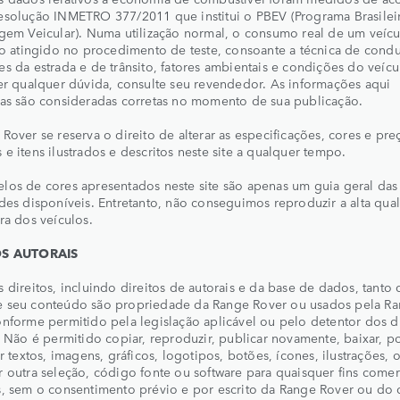
esolução INMETRO 377/2011 que institui o PBEV (Programa Brasilei
gem Veicular). Numa utilização normal, o consumo real de um veíc
do atingido no procedimento de teste, consoante a técnica de condu
s da estrada e de trânsito, fatores ambientais e condições do veícu
er qualquer dúvida, consulte seu revendedor. As informações aqui
das são consideradas corretas no momento de sua publicação.
Rover se reserva o direito de alterar as especificações, cores e pr
e itens ilustrados e descritos neste site a qualquer tempo.
os de cores apresentados neste site são apenas um guia geral das
des disponíveis. Entretanto, não conseguimos reproduzir a alta qua
ra dos veículos.
OS AUTORAIS
 direitos, incluindo direitos de autorais e da base de dados, tanto 
 seu conteúdo são propriedade da Range Rover ou usados pela R
nforme permitido pela legislação aplicável ou pelo detentor dos di
. Não é permitido copiar, reproduzir, publicar novamente, baixar, po
ir textos, imagens, gráficos, logotipos, botões, ícones, ilustrações, 
 outra seleção, código fonte ou software para quaisquer fins comer
, sem o consentimento prévio e por escrito da Range Rover ou do 