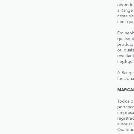
revended
a Range 
neste si
nem que 
Em nenh
quaisqu
produto 
ou quai
resultan
negligên
A Range
funciona
MARCAS
Todos o
pertence
empresas
registra
autoriza
Qualquer