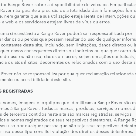
or Range Rover sobre a disponibilidade de veículos. Em particular
Rover não garante a precisão ou a totalidade das informações forn
te, nem garante que a sua utilização esteja isenta de interrupções ou
a web e os servidores estejam livres de vírus ou erros.
uma circunstância a Range Rover poderá ser responsabilizada por
er danos ou perdas que possam resultar do uso de qualquer inform
constantes deste site, incluindo, sem limitações, danos diretos ou i
squer danos consequentes diretos ou indiretos ou qualquer outro 
te do uso ou não uso, dados ou lucros, sejam em ações contratuais,
cia ou atos ilícitos, decorrentes ou relacionados com o uso deste si
 Rover não se responsabiliza por qualquer reclamação relacionada
mento ou acessibilidade deste site.
 REGISTRADAS
s nomes, imagens e logotipos que identificam a Range Rover são m
ntes à Range Rover. Todas as marcas, produtos, serviços e nomes d
 de terceiros contidos neste site são marcas registradas, serviços
dos e nomes registrados de seus respectivos detentores. A Range R
 seu uso por qualquer pessoa que não seja seus respectivos detento
 uso desse tipo constitui violação dos direitos desses detentores.