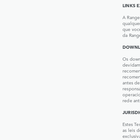
LINKS 
A Range 
qualquer
que você
da Range
DOWNL
Os downl
devidam
recomend
recomen
antes de
respons
operacio
rede ant
JURISD
Estes T
as leis 
exclusiv