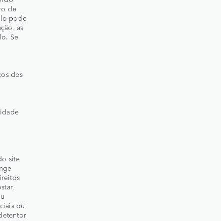
ro de
ulo pode
ção, as
lo. Se
eços dos
lidade
do site
ange
reitos
star,
ou
ciais ou
detentor