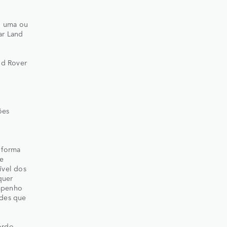
, uma ou
ar Land
nd Rover
.
ões
 forma
e
ível dos
quer
empenho
ades que
ordo