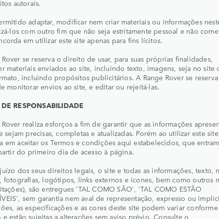
itos autorais.
rmitido adaptar, modificar nem criar materiais ou informações neste
izá-los com outro fim que não seja estritamente pessoal e não comer
corda em utilizar este site apenas para fins lícitos.
Rover se reserva o direito de usar, para suas próprias finalidades,
r materiais enviados ao site, incluindo texto, imagens, seja no site
rmato, incluindo propósitos publicitários. A Range Rover se reserva
de monitorar envios ao site, e editar ou rejeitá-las.
S DE RESPONSABILIDADE
Rover realiza esforços a fim de garantir que as informações aprese
te sejam precisas, completas e atualizadas. Porém ao utilizar este sit
a em aceitar os Termos e condições aqui estabelecidos, que entra
partir do primeiro dia de acesso à página.
uízo dos seus direitos legais, o site e todas as informações, texto,
 fotografias, logótipos, links externos e ícones, bem como outros m
mitações), são entregues 'TAL COMO SÃO', 'TAL COMO ESTÃO
EIS', sem garantia nem aval de representação, expresso ou implíci
ões, as especificações e as cores deste site podem variar conforme
e estão sujeitas a alterações sem aviso prévio. Consulte o