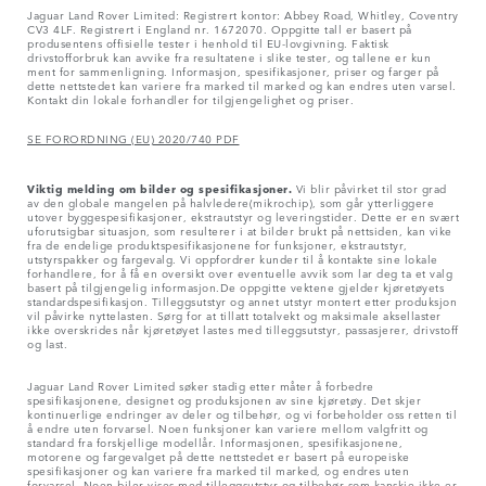
Jaguar Land Rover Limited: Registrert kontor: Abbey Road, Whitley, Coventry
CV3 4LF. Registrert i England nr. 1672070. Oppgitte tall er basert på
produsentens offisielle tester i henhold til EU-lovgivning. Faktisk
drivstofforbruk kan avvike fra resultatene i slike tester, og tallene er kun
ment for sammenligning. Informasjon, spesifikasjoner, priser og farger på
dette nettstedet kan variere fra marked til marked og kan endres uten varsel.
Kontakt din lokale forhandler for tilgjengelighet og priser.
SE FORORDNING (EU) 2020/740 PDF
Viktig melding om bilder og spesifikasjoner.
Vi blir påvirket til stor grad
av den globale mangelen på halvledere(mikrochip), som går ytterliggere
utover byggespesifikasjoner, ekstrautstyr og leveringstider. Dette er en svært
uforutsigbar situasjon, som resulterer i at bilder brukt på nettsiden, kan vike
fra de endelige produktspesifikasjonene for funksjoner, ekstrautstyr,
utstyrspakker og fargevalg. Vi oppfordrer kunder til å kontakte sine lokale
forhandlere, for å få en oversikt over eventuelle avvik som lar deg ta et valg
basert på tilgjengelig informasjon.De oppgitte vektene gjelder kjøretøyets
standardspesifikasjon. Tilleggsutstyr og annet utstyr montert etter produksjon
vil påvirke nyttelasten. Sørg for at tillatt totalvekt og maksimale aksellaster
ikke overskrides når kjøretøyet lastes med tilleggsutstyr, passasjerer, drivstoff
og last.
Jaguar Land Rover Limited søker stadig etter måter å forbedre
spesifikasjonene, designet og produksjonen av sine kjøretøy. Det skjer
kontinuerlige endringer av deler og tilbehør, og vi forbeholder oss retten til
å endre uten forvarsel. Noen funksjoner kan variere mellom valgfritt og
standard fra forskjellige modellår. Informasjonen, spesifikasjonene,
motorene og fargevalget på dette nettstedet er basert på europeiske
spesifikasjoner og kan variere fra marked til marked, og endres uten
forvarsel. Noen biler vises med tilleggsutstyr og tilbehør som kanskje ikke er