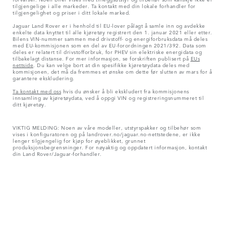
tilgjengelige i alle markeder. Ta kontakt med din lokale forhandler for
tilgjengelighet og priser i ditt lokale marked.
Jaguar Land Rover er i henhold til EU-lover pålagt å samle inn og avdekke
enkelte data knyttet til alle kjøretøy registrert den 1. januar 2021 eller etter.
Bilens VIN-nummer sammen med drivstoff- og energiforbruksdata må deles
med EU-kommisjonen som en del av EU-forordningen 2021/392. Data som
deles er relatert til drivstofforbruk, for PHEV sin elektriske energidata og
tilbakelagt distanse. For mer informasjon, se forskriften publisert på
EUs
nettside
. Du kan velge bort at din spesifikke kjøretøydata deles med
kommisjonen, det må da fremmes et ønske om dette før slutten av mars for å
garantere ekskludering.
Ta kontakt med oss
hvis du ønsker å bli ekskludert fra kommisjonens
innsamling av kjøretøydata, ved å oppgi VIN og registreringsnummeret til
ditt kjøretøy.
VIKTIG MELDING: Noen av våre modeller, utstyrspakker og tilbehør som
vises i konfiguratoren og på landrover.no/jaguar.no-nettstedene, er ikke
lenger tilgjengelig for kjøp for øyeblikket, grunnet
produksjonsbegrensninger. For nøyaktig og oppdatert informasjon, kontakt
din Land Rover/Jaguar-forhandler.