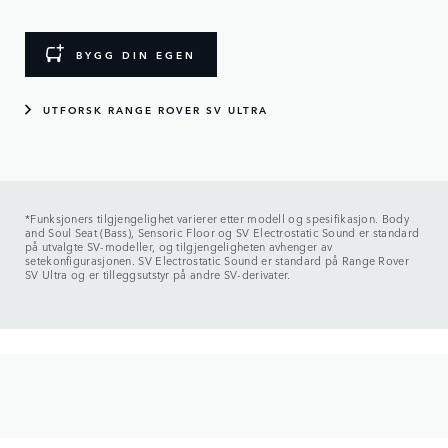
BYGG DIN EGEN
UTFORSK RANGE ROVER SV ULTRA
*Funksjoners tilgjengelighet varierer etter modell og spesifikasjon. Body
and Soul Seat (Bass), Sensoric Floor og SV Electrostatic Sound er standard
på utvalgte SV-modeller, og tilgjengeligheten avhenger av
setekonfigurasjonen. SV Electrostatic Sound er standard på Range Rover
SV Ultra og er tilleggsutstyr på andre SV-derivater.