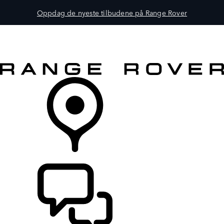
Oppdag de nyeste tilbudene på Range Rover
MODELLER
EIERSKAP
UTFORSK
KJØP
FINN EN FORHANDLER