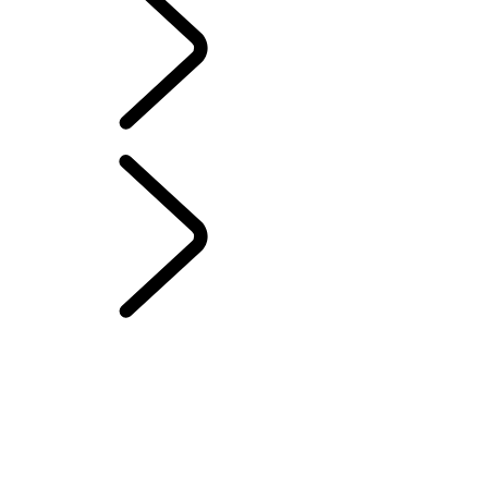
Norwegian (Nynorsk)
RANGE ROVER KAPITLER
...
ELEKTROSTATISK
LYD
OVERSIKT
HISTORIEN OM RANGE ROVER
Range Rover House
WIMBLEDON
TAILGATE EVENT SUITE
MERIDIAN SOUND SYSTEM
KJØRESTILLING