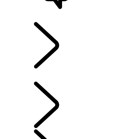
STØTTE OG CHAT
UTFORSK LAND ROVER
...
RANGE ROVER
KAPITLER
RANGE ROVER KAPITLER