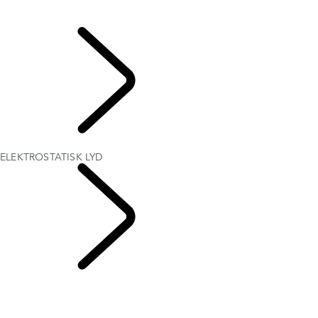
London-utgaver
ELEKTROSTATISK LYD
UTFORSK LAND
ROVER
ELEKTROSTATISK LYD
RANGE ROVER
KAPITLER