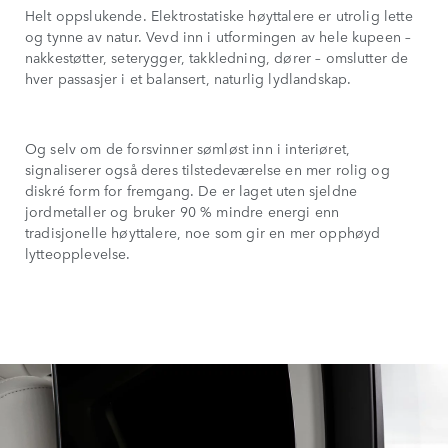
Helt oppslukende. Elektrostatiske høyttalere er utrolig lette
og tynne av natur. Vevd inn i utformingen av hele kupeen –
nakkestøtter, seterygger, takkledning, dører – omslutter de
hver passasjer i et balansert, naturlig lydlandskap.
Og selv om de forsvinner sømløst inn i interiøret,
signaliserer også deres tilstedeværelse en mer rolig og
diskré form for fremgang. De er laget uten sjeldne
jordmetaller og bruker 90 % mindre energi enn
tradisjonelle høyttalere, noe som gir en mer opphøyd
lytteopplevelse.