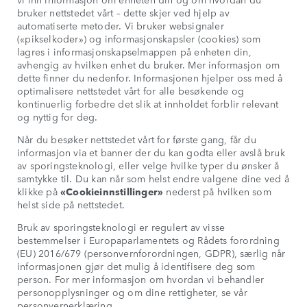
bruker nettstedet vårt – dette skjer ved hjelp av
automatiserte metoder. Vi bruker websignaler
(«pikselkoder») og informasjonskapsler (cookies) som
lagres i informasjonskapselmappen på enheten din,
avhengig av hvilken enhet du bruker. Mer informasjon om
dette finner du nedenfor. Informasjonen hjelper oss med å
optimalisere nettstedet vårt for alle besøkende og
kontinuerlig forbedre det slik at innholdet forblir relevant
og nyttig for deg.
Når du besøker nettstedet vårt for første gang, får du
informasjon via et banner der du kan godta eller avslå bruk
av sporingsteknologi, eller velge hvilke typer du ønsker å
samtykke til. Du kan når som helst endre valgene dine ved å
klikke på
«Cookieinnstillinger»
nederst på hvilken som
helst side på nettstedet.
Bruk av sporingsteknologi er regulert av visse
bestemmelser i Europaparlamentets og Rådets forordning
(EU) 2016/679 (personvernforordningen, GDPR), særlig når
informasjonen gjør det mulig å identifisere deg som
person. For mer informasjon om hvordan vi behandler
personopplysninger og om dine rettigheter, se vår
personvernerklæring.