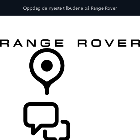
Oppdag de nyeste tilbudene på Range Rover
MODELLER
EIERSKAP
UTFORSK
KJØP
FINN EN FORHANDLER