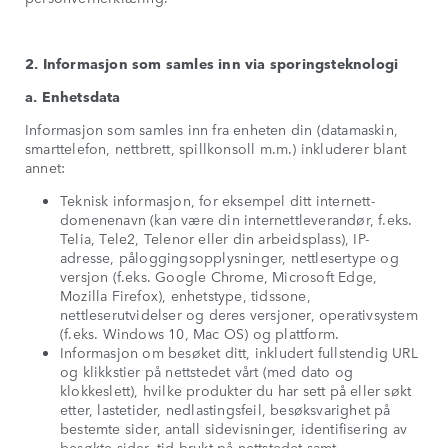
2. Informasjon som samles inn via sporingsteknologi
a. Enhetsdata
Informasjon som samles inn fra enheten din (datamaskin,
smarttelefon, nettbrett, spillkonsoll m.m.) inkluderer blant
annet:
Teknisk informasjon, for eksempel ditt internett-
domenenavn (kan være din internettleverandør, f.eks.
Telia, Tele2, Telenor eller din arbeidsplass), IP-
adresse, påloggingsopplysninger, nettlesertype og
versjon (f.eks. Google Chrome, Microsoft Edge,
Mozilla Firefox), enhetstype, tidssone,
nettleserutvidelser og deres versjoner, operativsystem
(f.eks. Windows 10, Mac OS) og plattform.
Informasjon om besøket ditt, inkludert fullstendig URL
og klikkstier på nettstedet vårt (med dato og
klokkeslett), hvilke produkter du har sett på eller søkt
etter, lastetider, nedlastingsfeil, besøksvarighet på
bestemte sider, antall sidevisninger, identifisering av
besøkte sider, tid brukt på nettstedet samt