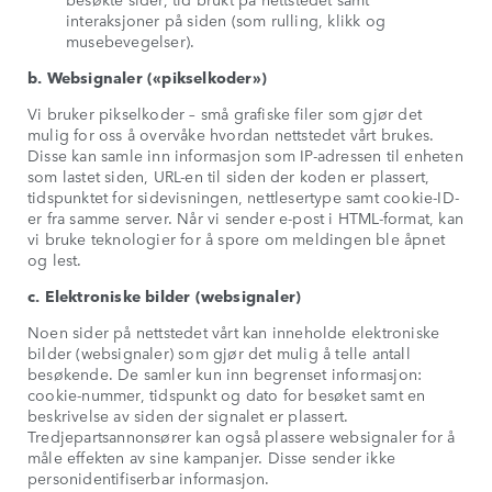
interaksjoner på siden (som rulling, klikk og
musebevegelser).
b. Websignaler («pikselkoder»)
Vi bruker pikselkoder – små grafiske filer som gjør det
mulig for oss å overvåke hvordan nettstedet vårt brukes.
Disse kan samle inn informasjon som IP-adressen til enheten
som lastet siden, URL-en til siden der koden er plassert,
tidspunktet for sidevisningen, nettlesertype samt cookie-ID-
er fra samme server. Når vi sender e-post i HTML-format, kan
vi bruke teknologier for å spore om meldingen ble åpnet
og lest.
c. Elektroniske bilder (websignaler)
Noen sider på nettstedet vårt kan inneholde elektroniske
bilder (websignaler) som gjør det mulig å telle antall
besøkende. De samler kun inn begrenset informasjon:
cookie-nummer, tidspunkt og dato for besøket samt en
beskrivelse av siden der signalet er plassert.
Tredjepartsannonsører kan også plassere websignaler for å
måle effekten av sine kampanjer. Disse sender ikke
personidentifiserbar informasjon.