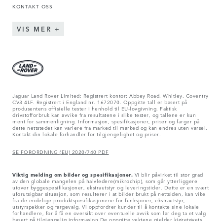
KONTAKT OSS
VIS MER
Jaguar Land Rover Limited: Registrert kontor: Abbey Road, Whitley, Coventry
CV3 4LF. Registrert i England nr. 1672070. Oppgitte tall er basert på
produsentens offisielle tester i henhold til EU-lovgivning. Faktisk
drivstofforbruk kan avvike fra resultatene i slike tester, og tallene er kun
ment for sammenligning. Informasjon, spesifikasjoner, priser og farger på
dette nettstedet kan variere fra marked til marked og kan endres uten varsel.
Kontakt din lokale forhandler for tilgjengelighet og priser.
SE FORORDNING (EU) 2020/740 PDF
Viktig melding om bilder og spesifikasjoner.
Vi blir påvirket til stor grad
av den globale mangelen på halvledere(mikrochip), som går ytterliggere
utover byggespesifikasjoner, ekstrautstyr og leveringstider. Dette er en svært
uforutsigbar situasjon, som resulterer i at bilder brukt på nettsiden, kan vike
fra de endelige produktspesifikasjonene for funksjoner, ekstrautstyr,
utstyrspakker og fargevalg. Vi oppfordrer kunder til å kontakte sine lokale
forhandlere, for å få en oversikt over eventuelle avvik som lar deg ta et valg
basert på tilgjengelig informasjon.De oppgitte vektene gjelder kjøretøyets