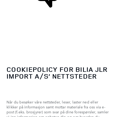
STØTTE OG CHAT
COOKIEPOLICY FOR BILIA JLR
IMPORT A/S’ NETTSTEDER
Når du besøker våre nettsteder, leser, laster ned eller
klikker på informasjon samt mottar materiale fra oss via e-
post (f.eks. brosjyrer) som svar på dine forespørsler, samler
vi inn informasjon om enheten din og om hvordan du