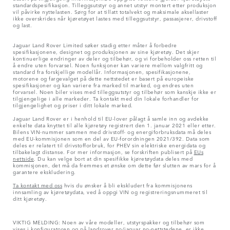
standardspesifikasjon. Tilleggsutstyr og annet utstyr montert etter produksjon
vil påvirke nyttelasten. Sørg for at tillatt totalvekt og maksimale aksellaster
ikke overskrides når kjøretøyet lastes med tilleggsutstyr, passasjerer, drivstoff
og last.
Jaguar Land Rover Limited søker stadig etter måter å forbedre
spesifikasjonene, designet og produksjonen av sine kjøretøy. Det skjer
kontinuerlige endringer av deler og tilbehør, og vi forbeholder oss retten til
å endre uten forvarsel. Noen funksjoner kan variere mellom valgfritt og
standard fra forskjellige modellår. Informasjonen, spesifikasjonene,
motorene og fargevalget på dette nettstedet er basert på europeiske
spesifikasjoner og kan variere fra marked til marked, og endres uten
forvarsel. Noen biler vises med tilleggsutstyr og tilbehør som kanskje ikke er
tilgjengelige i alle markeder. Ta kontakt med din lokale forhandler for
tilgjengelighet og priser i ditt lokale marked.
Jaguar Land Rover er i henhold til EU-lover pålagt å samle inn og avdekke
enkelte data knyttet til alle kjøretøy registrert den 1. januar 2021 eller etter.
Bilens VIN-nummer sammen med drivstoff- og energiforbruksdata må deles
med EU-kommisjonen som en del av EU-forordningen 2021/392. Data som
deles er relatert til drivstofforbruk, for PHEV sin elektriske energidata og
tilbakelagt distanse. For mer informasjon, se forskriften publisert på
EUs
nettside
. Du kan velge bort at din spesifikke kjøretøydata deles med
kommisjonen, det må da fremmes et ønske om dette før slutten av mars for å
garantere ekskludering.
Ta kontakt med oss
hvis du ønsker å bli ekskludert fra kommisjonens
innsamling av kjøretøydata, ved å oppgi VIN og registreringsnummeret til
ditt kjøretøy.
VIKTIG MELDING: Noen av våre modeller, utstyrspakker og tilbehør som
vises i konfiguratoren og på landrover.no/jaguar.no-nettstedene, er ikke