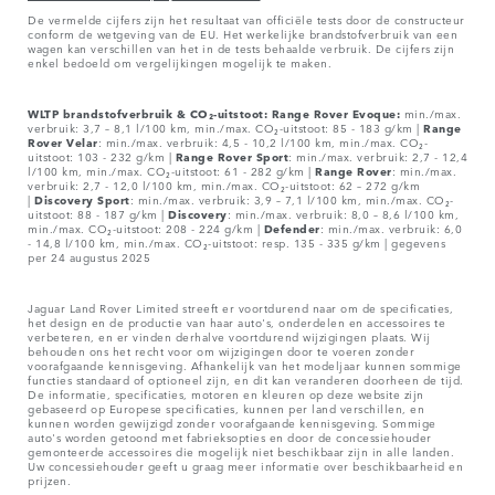
De vermelde cijfers zijn het resultaat van officiële tests door de constructeur
conform de wetgeving van de EU. Het werkelijke brandstofverbruik van een
wagen kan verschillen van het in de tests behaalde verbruik. De cijfers zijn
enkel bedoeld om vergelijkingen mogelijk te maken.
WLTP brandstofverbruik & CO₂-uitstoot: Range Rover Evoque:
min./max.
verbruik: 3,7 – 8,1 l/100 km, min./max. CO₂-uitstoot: 85 - 183 g/km |
Range
Rover
Velar
: min./max. verbruik: 4,5 - 10,2 l/100 km, min./max. CO₂-
uitstoot: 103 - 232 g/km |
Range Rover Sport
: min./max. verbruik: 2,7 - 12,4
l/100 km, min./max. CO₂-uitstoot: 61 - 282 g/km |
Range Rover
: min./max.
verbruik: 2,7 - 12,0 l/100 km, min./max. CO₂-uitstoot: 62 – 272 g/km
|
Discovery Sport
: min./max. verbruik: 3,9 – 7,1 l/100 km, min./max. CO₂-
uitstoot: 88 - 187 g/km |
Discovery
: min./max. verbruik: 8,0 – 8,6 l/100 km,
min./max. CO₂-uitstoot: 208 - 224 g/km |
Defender
: min./max. verbruik: 6,0
- 14,8 l/100 km, min./max. CO₂-uitstoot: resp. 135 - 335 g/km | gegevens
per 24 augustus 2025
Jaguar Land Rover Limited streeft er voortdurend naar om de specificaties,
het design en de productie van haar auto's, onderdelen en accessoires te
verbeteren, en er vinden derhalve voortdurend wijzigingen plaats. Wij
behouden ons het recht voor om wijzigingen door te voeren zonder
voorafgaande kennisgeving. Afhankelijk van het modeljaar kunnen sommige
functies standaard of optioneel zijn, en dit kan veranderen doorheen de tijd.
De informatie, specificaties, motoren en kleuren op deze website zijn
gebaseerd op Europese specificaties, kunnen per land verschillen, en
kunnen worden gewijzigd zonder voorafgaande kennisgeving. Sommige
auto's worden getoond met fabrieksopties en door de concessiehouder
gemonteerde accessoires die mogelijk niet beschikbaar zijn in alle landen.
Uw concessiehouder geeft u graag meer informatie over beschikbaarheid en
prijzen.