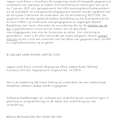
Jaguar Land Rover is krachtens EU-wetgeving verplicht bepaalde gegevens te
verzamelen en openbaar te maken met betrekking tot voertuigen die op of
na 1 januari 2021 zijn geregistreerd. Het VIN (voertuigidentificatienummer)
en de brandstof- en energieverbruiksgegevens moeten worden gedeeld met
de Europese Commissie als onderdeel van EU-verordening 2021/392. De
gegevens die worden gedeeld hebben betrekking op het brandstofverbruik
en voor PHEV's op elektrische energiegegevens en afgelegde afstand.
Raadpleeg voor meer informatie de verordening die op de
website van de
EU
is gepubliceerd. U kunt ervoor kiezen om uw specifieke
voertuiggegevens niet met de Commissie te delen. Om uitsluiting te
garanderen, moet u dit vóór het einde van maart aangeven. Neem
contact
met ons
op als u zich wilt uitsluiten van het delen van gegevens door uw VIN
en registratienummer op te geven.
© JAGUAR LAND ROVER LIMITED 2026
Jaguar Land Rover Limited: Registered office: Abbey Road, Whitley,
Coventry CV3 4LF. Registered in England No: 1672070
Het is de bedoeling dat Smart Setting als onderdeel van een toekomstige
draadloze software-update wordt vrijgegeven.
Softwareontwikkelingen en -releases zijn onderhevig aan verschuivingen in
planning en programmering en de datum kan onderhevig zijn aan
verandering.
BEKIJK REGULATION (EU) 2020/740 PDF