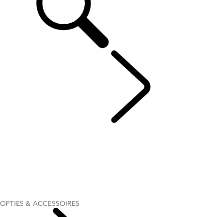
RANGE ROVER
...
OPTIES & ACCESSOIRES
OVERZICHT
FOTOGALERIJ
Range Rover SV
UITVOERINGEN
OPTIES & ACCESSOIRES
ACTUELE SPECIAL OFFERS
BUSINESS & MOBILITEIT
OPTIES & ACCESSOIRES