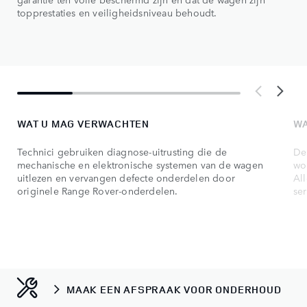
topprestaties en veiligheidsniveau behoudt.
WAT U MAG VERWACHTEN
WA
Technici gebruiken diagnose-uitrusting die de
De
mechanische en elektronische systemen van de wagen
wo
uitlezen en vervangen defecte onderdelen door
Al
originele Range Rover-onderdelen.
ser
MAAK EEN AFSPRAAK VOOR ONDERHOUD