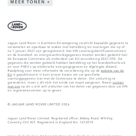
MEER TONEN
Jaguar Land Rover is krachtens EU-wetgeving verplicht bepaalde gegevens te
verzamelen en openbaar te maken met betrekking tot voertuigen die op of
na 1 januari 2021 zijn geregistreerd. Het VIN (voertuigidentificatienummer)
en de brandstof- en energieverbruiksgegevens moeten worden gedeeld met
de Europese Commissie als onderdeel van EU-verordening 2021/392. De
gegevens die worden gedeeld hebben betrekking op het brandstofverbruik
en voor PHEV's op elektrische energiegegevens en afgelegde afstand.
Raadpleeg voor meer informatie de verordening die op de
website van de
EU
is gepubliceerd. U kunt ervoor kiezen om uw specifieke
voertuiggegevens niet met de Commissie te delen. Om uitsluiting te
garanderen, moet u dit vóór het einde van maart aangeven. Neem
contact
met ons
op als u zich wilt uitsluiten van het delen van gegevens door uw VIN
en registratienummer op te geven.
© JAGUAR LAND ROVER LIMITED 2026
Jaguar Land Rover Limited: Registered office: Abbey Road, Whitley,
Coventry CV3 4LF. Registered in England No: 1672070
Het is de bedoeling dat Smart Setting als onderdeel van een toekomstige