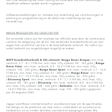
draadloze software-update wordt vrijgegeven.
Softwareontwikkelingen en -releases zijn onderhevig aan verschuivingen in
planning en programmering en de datum kan onderhevig zijn aan
verandering.
BEKIJK REGULATION (EU) 2020/740 PDF
De vermelde cijfers zijn het resultaat van officiële tests door de constructeur
conform de wetgeving van de EU. Het werkelijke brandstofverbruik van een
wagen kan verschillen van het in de tests behaalde verbruik. De cijfers zijn
enkel bedoeld om vergelijkingen mogelijk te maken.
WLTP brandstofverbruik & CO₂-uitstoot: Range Rover Evoque:
min./max.
verbruik: 3,7 – 8,1 l/100 km, min./max. CO₂-uitstoot: 85 - 183 g/km |
Range
Rover
Velar
: min./max. verbruik: 4,5 - 10,2 l/100 km, min./max. CO₂-
uitstoot: 103 - 232 g/km |
Range Rover Sport
: min./max. verbruik: 2,7 - 12,4
l/100 km, min./max. CO₂-uitstoot: 61 - 282 g/km |
Range Rover
: min./max.
verbruik: 2,7 - 12,0 l/100 km, min./max. CO₂-uitstoot: 62 – 272 g/km
|
Discovery Sport
: min./max. verbruik: 3,9 – 7,1 l/100 km, min./max. CO₂-
uitstoot: 88 - 187 g/km |
Discovery
: min./max. verbruik: 8,0 – 8,6 l/100 km,
min./max. CO₂-uitstoot: 208 - 224 g/km |
Defender
: min./max. verbruik: 6,0
- 14,8 l/100 km, min./max. CO₂-uitstoot: resp. 135 - 335 g/km | gegevens
per 24 augustus 2025
Jaguar Land Rover Limited streeft er voortdurend naar om de specificaties,
het design en de productie van haar auto's, onderdelen en accessoires te
verbeteren, en er vinden derhalve voortdurend wijzigingen plaats. Wij