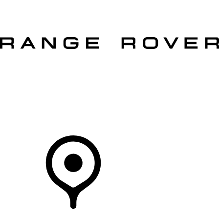
MODELLEN
OWNERS
ONTDEKKEN
SHOP NU
Uw Retailer
RETAILERS