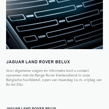
JAGUAR LAND ROVER BELUX
Voor algemene vragen en informatie kunt u contact
opnemen met de Range Rover klantendienst in onze
Belgische hoofdzetel, open van maandag t.e.m. vrijdag van
8u tot 20u:
JAGUAR LAND ROVER BELUX