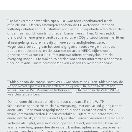
†
De hier vermelde waarden zijn NEDC-waarden voortkomend uit de
officiële WLTP-fabrieksmetingen conform de EU-wetgeving, met een
volledig geladen accu. Uitsluitend voor vergelijkingsdoeleinden. Waarden
onder 'real-world'-omstandigheden kunnen verschillen. Cijfers m.b.t.
brandstof- en energieverbruik, actieradius en CO
-uitstoot kunnen variëren
2
al naargelang factoren als rijstijl, weersomstandigheden, traject,
wegenstaat, belading van het voertuig, gemonteerde velgen, banden,
opties en accessoires, en de staat van de accu. NEDC-cijfers worden
gecorreleerd vanuit WLTP-cijfers (nieuwe officiële testcyclus) om de
overgang mogelijk te maken. Waarden worden ter informatie opgegeven
t.b.v. de taxatie. Juiste belastingtarieven kunnen zo worden bepaald.
††
Klik hier om de Range Rover WLTP-waarden te bekijken.
Klik hier om de
Range Rover Sport WLTP-waarden te bekijken.
Klik hier om de Range
Rover Evoque WLTP-waarden te bekijken.
††
Klik hier om de Velar WLTP-
waarden te bekijken.
De hier vermelde waarden zijn het resultaat van officiële WLTP-
fabrieksmetingen conform de EU-wetgeving, met een volledig opgeladen
accu. Uitsluitend voor vergelijkingsdoeleinden. Waarden onder 'real-
world'-omstandigheden kunnen verschillen. Cijfers m.b.t. brandstof- en
energieverbruik, actieradius en CO
-uitstoot kunnen variëren al naargelang
2
factoren als rijstijl, weersomstandigheden, traject, wegenstaat, belading
van het voertuig, gemonteerde velgen, banden, opties en accessoires, en
de staat van de accu. Actieradiuswaarden voor voertuigen in elektrische