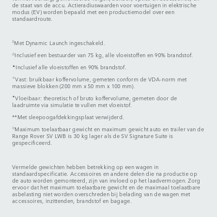
de staat van de accu. Actieradiuswaarden voor voertuigen in elektrische
modus (EV) worden bepaald met een productiemodel over een
standaardroute.
‡
Met Dynamic Launch ingeschakeld.
△
Inclusief een bestuurder van 75 kg, alle vloeistoffen en 90% brandstof.
▲
Inclusief alle vloeistoffen en 90% brandstof.
✧
Vast: bruikbaar koffervolume, gemeten conform de VDA-norm met
massieve blokken (200 mm x 50 mm x 100 mm).
✦
Vloeibaar: theoretisch of bruto koffervolume, gemeten door de
laadruimte via simulatie te vullen met vloeistof.
**Met sleepoogafdekkingsplaat verwijderd.
◇
Maximum toelaatbaar gewicht en maximum gewicht auto en trailer van de
Range Rover SV LWB is 30 kg lager als de SV Signature Suite is
gespecificeerd.
Vermelde gewichten hebben betrekking op een wagen in
standaardspecificatie. Accessoires en andere delen die na productie op
de auto worden gemonteerd, zijn van invloed op het laadvermogen. Zorg
ervoor dat het maximum toelaatbare gewicht en de maximaal toelaatbare
asbelasting niet worden overschreden bij belading van de wagen met
accessoires, inzittenden, brandstof en bagage.