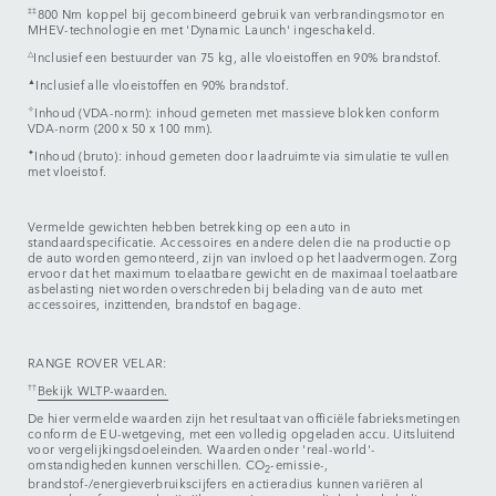
‡‡
800 Nm koppel bij gecombineerd gebruik van verbrandingsmotor en
MHEV-technologie en met 'Dynamic Launch' ingeschakeld.
△
Inclusief een bestuurder van 75 kg, alle vloeistoffen en 90% brandstof.
▲
Inclusief alle vloeistoffen en 90% brandstof.
✧
Inhoud (VDA-norm): inhoud gemeten met massieve blokken conform
VDA-norm (200 x 50 x 100 mm).
✦
Inhoud (bruto): inhoud gemeten door laadruimte via simulatie te vullen
met vloeistof.
Vermelde gewichten hebben betrekking op een auto in
standaardspecificatie. Accessoires en andere delen die na productie op
de auto worden gemonteerd, zijn van invloed op het laadvermogen. Zorg
ervoor dat het maximum toelaatbare gewicht en de maximaal toelaatbare
asbelasting niet worden overschreden bij belading van de auto met
accessoires, inzittenden, brandstof en bagage.
RANGE ROVER VELAR:
††
Bekijk WLTP-waarden.
De hier vermelde waarden zijn het resultaat van officiële fabrieksmetingen
conform de EU-wetgeving, met een volledig opgeladen accu. Uitsluitend
voor vergelijkingsdoeleinden. Waarden onder 'real-world'-
omstandigheden kunnen verschillen. CO
-emissie-,
2
brandstof-/energieverbruikscijfers en actieradius kunnen variëren al