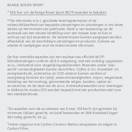
RANGE ROVER SPORT:
††
Klik hier om de Range Rover Sport WLTP-waarden te bekijken
**De informatie m.b.t. geschatte leveringstermijnen of de
onbeschikbaarheid van bepaalde uitvoeringen en uitrustingen is ons beste
advies op het moment van publicatie. Deze is van toepassing op de
aanmaak van een nieuwe bestelling voor een nieuwe auto en kan in
verloop van tijd veranderen. De levertermijnen kunnen aangepast worden
afhankelijk van de beschikbare uitrustingen en productie. Gelieve uw
retailer te raadplegen voor de meest recente informatie.
De hier vermelde waarden zijn het resultaat van officiële WLTP-
fabrieksmetingen conform de EU-wetgeving, met een volledig opgeladen
accu. Uitsluitend voor vergelijkingsdoeleinden. Waarden onder 'real-
world'-omstandigheden kunnen verschillen. Cijfers m.b.t. brandstof- en
energieverbruik, actieradius en CO2-uitstoot kunnen variëren al
naargelang factoren als rijstijl, weersomstandigheden, traject, wegenstaat,
belading van het voertuig, gemonteerde velgen, banden, opties en
accessoires, en de staat van de accu. Actieradiuswaarden voor voertuigen
in elektrische modus (EV) worden bepaald met een productiemodel over
een standaardroute.
▽
De waarden voor de acceleratie van 0 naar 100 km/h zijn gemeten bij
minimum rijklaar gewicht, inclusief bestuurder en 50% brandstof (lager
dan ledig gewicht, zie △).
‡
Indien uitgerust met Carbon Ceramic Matrix-remsysteem en velgen in
Carbon Fibre.