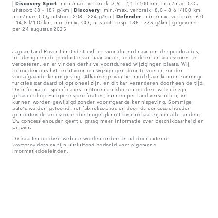
|
Discovery Sport
: min./max. verbruik: 3,9 – 7,1 l/100 km, min./max. CO₂-
uitstoot: 88 - 187 g/km |
Discovery
: min./max. verbruik: 8,0 – 8,6 l/100 km,
min./max. CO₂-uitstoot: 208 - 224 g/km |
Defender
: min./max. verbruik: 6,0
- 14,8 l/100 km, min./max. CO₂-uitstoot: resp. 135 - 335 g/km | gegevens
per 24 augustus 2025
Jaguar Land Rover Limited streeft er voortdurend naar om de specificaties,
het design en de productie van haar auto's, onderdelen en accessoires te
verbeteren, en er vinden derhalve voortdurend wijzigingen plaats. Wij
behouden ons het recht voor om wijzigingen door te voeren zonder
voorafgaande kennisgeving. Afhankelijk van het modeljaar kunnen sommige
functies standaard of optioneel zijn, en dit kan veranderen doorheen de tijd.
De informatie, specificaties, motoren en kleuren op deze website zijn
gebaseerd op Europese specificaties, kunnen per land verschillen, en
kunnen worden gewijzigd zonder voorafgaande kennisgeving. Sommige
auto's worden getoond met fabrieksopties en door de concessiehouder
gemonteerde accessoires die mogelijk niet beschikbaar zijn in alle landen.
Uw concessiehouder geeft u graag meer informatie over beschikbaarheid en
prijzen.
De kaarten op deze website worden ondersteund door externe
kaartproviders en zijn uitsluitend bedoeld voor algemene
informatiedoeleinden.