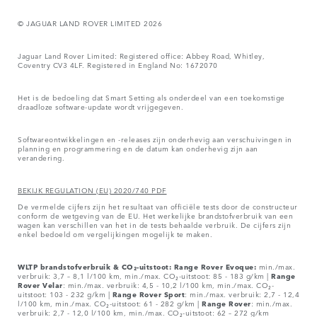
© JAGUAR LAND ROVER LIMITED 2026
Jaguar Land Rover Limited: Registered office: Abbey Road, Whitley,
Coventry CV3 4LF. Registered in England No: 1672070
Het is de bedoeling dat Smart Setting als onderdeel van een toekomstige
draadloze software-update wordt vrijgegeven.
Softwareontwikkelingen en -releases zijn onderhevig aan verschuivingen in
planning en programmering en de datum kan onderhevig zijn aan
verandering.
BEKIJK REGULATION (EU) 2020/740 PDF
De vermelde cijfers zijn het resultaat van officiële tests door de constructeur
conform de wetgeving van de EU. Het werkelijke brandstofverbruik van een
wagen kan verschillen van het in de tests behaalde verbruik. De cijfers zijn
enkel bedoeld om vergelijkingen mogelijk te maken.
WLTP brandstofverbruik & CO₂-uitstoot: Range Rover Evoque:
min./max.
verbruik: 3,7 – 8,1 l/100 km, min./max. CO₂-uitstoot: 85 - 183 g/km |
Range
Rover
Velar
: min./max. verbruik: 4,5 - 10,2 l/100 km, min./max. CO₂-
uitstoot: 103 - 232 g/km |
Range Rover Sport
: min./max. verbruik: 2,7 - 12,4
l/100 km, min./max. CO₂-uitstoot: 61 - 282 g/km |
Range Rover
: min./max.
verbruik: 2,7 - 12,0 l/100 km, min./max. CO₂-uitstoot: 62 – 272 g/km