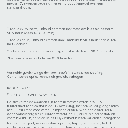
modus (EV) worden bepaald met een productiemodel over een
standaardroute.
✧
Inhoud (VDA-norm): inhoud gemeten met massieve blokken conform
VDA-norm (200 x 50 x 100 mm).
✦
Inhoud (bruto): inhoud gemeten door laadruimte via simulatie te vullen
met vloeistof.
△
Inclusief een bestuurder van 75 kg, alle vloeistoffen en 90 % brandstof.
▲
Inclusief alle vloeistoffen en 90 % brandstof.
Vermelde gewichten gelden voor auto's in standaarduitvoering.
Gemonteerde opties kunnen dit gewicht verhogen.
RANGE ROVER:
††
BEKIJK HIER WLTP-WAARDEN.
De hier vermelde waarden zijn het resultaat van officiële WLTP-
fabrieksmetingen conform de EU-wetgeving, met een volledig opgeladen
accu. Uitsluitend voor vergelijkingsdoeleinden. Waarden onder 'real-
world'-omstandigheden kunnen verschillen. Cijfers m.b.t. brandstof- en
energieverbruik, actieradius en CO
-uitstoot kunnen variëren al naargelang
2
factoren als rijstijl, weersomstandigheden, traject, wegenstaat, belading
van het voertuig, gemonteerde velgen, banden, opties en accessoires, en