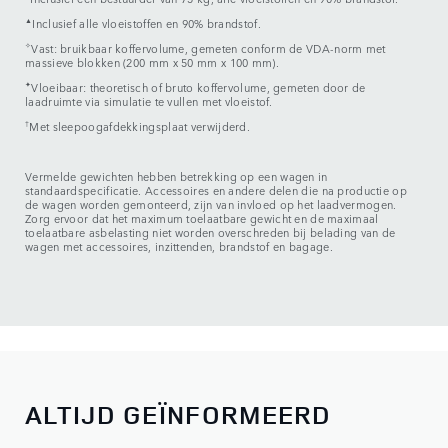
▲
Inclusief alle vloeistoffen en 90% brandstof.
✧
Vast: bruikbaar koffervolume, gemeten conform de VDA-norm met
massieve blokken (200 mm x 50 mm x 100 mm).
✦
Vloeibaar: theoretisch of bruto koffervolume, gemeten door de
laadruimte via simulatie te vullen met vloeistof.
†
Met sleepoogafdekkingsplaat verwijderd.
Vermelde gewichten hebben betrekking op een wagen in
standaardspecificatie. Accessoires en andere delen die na productie op
de wagen worden gemonteerd, zijn van invloed op het laadvermogen.
Zorg ervoor dat het maximum toelaatbare gewicht en de maximaal
toelaatbare asbelasting niet worden overschreden bij belading van de
wagen met accessoires, inzittenden, brandstof en bagage.
ALTIJD GEÏNFORMEERD