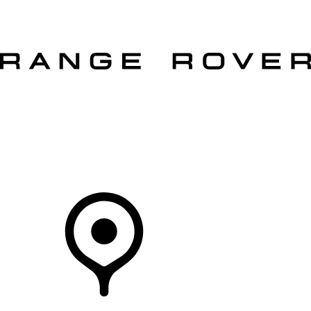
MODELLEN
OWNERS
ONTDEKKEN
SHOP NU
Uw Retailer
RETAILERS