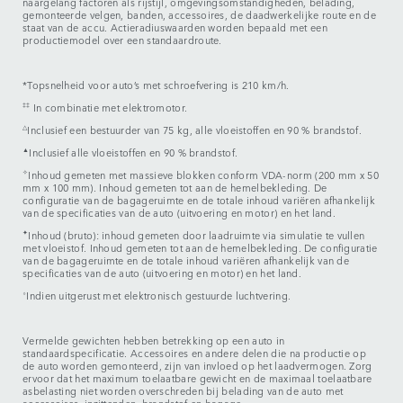
naargelang factoren als rijstijl, omgevingsomstandigheden, belading,
gemonteerde velgen, banden, accessoires, de daadwerkelijke route en de
staat van de accu. Actieradiuswaarden worden bepaald met een
productiemodel over een standaardroute.
*Topsnelheid voor auto’s met schroefvering is 210 km/h.
‡‡
In combinatie met elektromotor.
△
Inclusief een bestuurder van 75 kg, alle vloeistoffen en 90 % brandstof.
▲
Inclusief alle vloeistoffen en 90 % brandstof.
✧
Inhoud gemeten met massieve blokken conform VDA-norm (200 mm x 50
mm x 100 mm). Inhoud gemeten tot aan de hemelbekleding. De
configuratie van de bagageruimte en de totale inhoud variëren afhankelijk
van de specificaties van de auto (uitvoering en motor) en het land.
✦
Inhoud (bruto): inhoud gemeten door laadruimte via simulatie te vullen
met vloeistof. Inhoud gemeten tot aan de hemelbekleding. De configuratie
van de bagageruimte en de totale inhoud variëren afhankelijk van de
specificaties van de auto (uitvoering en motor) en het land.
⬨
Indien uitgerust met elektronisch gestuurde luchtvering.
Vermelde gewichten hebben betrekking op een auto in
standaardspecificatie. Accessoires en andere delen die na productie op
de auto worden gemonteerd, zijn van invloed op het laadvermogen. Zorg
ervoor dat het maximum toelaatbare gewicht en de maximaal toelaatbare
asbelasting niet worden overschreden bij belading van de auto met