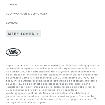
CAREERS
VOORWAARDEN & BEPALINGEN
CONTACT
MEER TONEN
Jaguar Land Rover is krachtens EU-wetgeving verplicht bepaalde gegevens te
verzamelen en openbaar te maken met betrekking tot voertuigen die op of
na 1 januari 2021 zijn geregistreerd. Het VIN (voertuigidentificatienummer)
en de brandstof- en energieverbruiksgegevens moeten worden gedeeld met
de Europese Commissie als onderdeel van EU-verordening 2021/392. De
gegevens die worden gedeeld hebben betrekking op het brandstofverbruik
en voor PHEV's op elektrische energiegegevens en afgelegde afstand.
Raadpleeg voor meer informatie de verordening die op de
website van de
EU
is gepubliceerd. U kunt ervoor kiezen om uw specifieke
voertuiggegevens niet met de Commissie te delen. Om uitsluiting te
garanderen, moet u dit vóór het einde van maart aangeven. Neem
contact
met ons
op als u zich wilt uitsluiten van het delen van gegevens door uw VIN
en registratienummer op te geven.