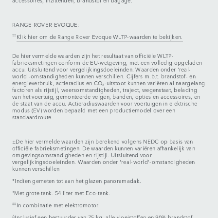
accessoires, inzittenden, brandstof en bagage.
RANGE ROVER EVOQUE:
††
Klik hier om de Range Rover Evoque WLTP-waarden te bekijken.
De hier vermelde waarden zijn het resultaat van officiële WLTP-
fabrieksmetingen conform de EU-wetgeving, met een volledig opgeladen
accu. Uitsluitend voor vergelijkingsdoeleinden. Waarden onder 'real-
world'-omstandigheden kunnen verschillen. Cijfers m.b.t. brandstof- en
energieverbruik, actieradius en CO₂-uitstoot kunnen variëren al naargelang
factoren als rijstijl, weersomstandigheden, traject, wegenstaat, belading
van het voertuig, gemonteerde velgen, banden, opties en accessoires, en
de staat van de accu. Actieradiuswaarden voor voertuigen in elektrische
modus (EV) worden bepaald met een productiemodel over een
standaardroute.
±De hier vermelde waarden zijn berekend volgens NEDC op basis van
officiële fabrieksmetingen. De waarden kunnen variëren afhankelijk van
omgevingsomstandigheden en rijstijl. Uitsluitend voor
vergelijkingsdoeleinden. Waarden onder 'real-world'-omstandigheden
kunnen verschillen
*Indien gemeten tot aan het glazen panoramadak.
⬧
Met grote tank. 54 liter met Eco-tank.
‡‡
In combinatie met elektromotor.
△
Inclusief een bestuurder van 75 kg, alle vloeistoffen en 90% brandstof.