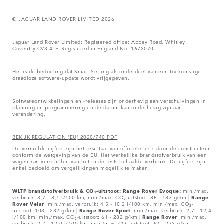
© JAGUAR LAND ROVER LIMITED 2026
Jaguar Land Rover Limited: Registered office: Abbey Road, Whitley,
Coventry CV3 4LF. Registered in England No: 1672070
Het is de bedoeling dat Smart Setting als onderdeel van een toekomstige
draadloze software-update wordt vrijgegeven.
Softwareontwikkelingen en -releases zijn onderhevig aan verschuivingen in
planning en programmering en de datum kan onderhevig zijn aan
verandering.
BEKIJK REGULATION (EU) 2020/740 PDF
De vermelde cijfers zijn het resultaat van officiële tests door de constructeur
conform de wetgeving van de EU. Het werkelijke brandstofverbruik van een
wagen kan verschillen van het in de tests behaalde verbruik. De cijfers zijn
enkel bedoeld om vergelijkingen mogelijk te maken.
WLTP brandstofverbruik & CO₂-uitstoot: Range Rover Evoque:
min./max.
verbruik: 3,7 – 8,1 l/100 km, min./max. CO₂-uitstoot: 85 - 183 g/km |
Range
Rover
Velar
: min./max. verbruik: 4,5 - 10,2 l/100 km, min./max. CO₂-
uitstoot: 103 - 232 g/km |
Range Rover Sport
: min./max. verbruik: 2,7 - 12,4
l/100 km, min./max. CO₂-uitstoot: 61 - 282 g/km |
Range Rover
: min./max.
verbruik: 2,7 - 12,0 l/100 km, min./max. CO₂-uitstoot: 62 – 272 g/km