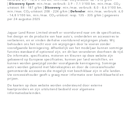
|
Discovery Sport
: min./max. verbruik: 3,9 – 7,1 l/100 km, min./max. CO₂-
uitstoot: 88 - 187 g/km |
Discovery
: min./max. verbruik: 8,0 – 8,6 l/100 km,
min./max. CO₂-uitstoot: 208 - 224 g/km |
Defender
: min./max. verbruik: 6,0
- 14,8 l/100 km, min./max. CO₂-uitstoot: resp. 135 - 335 g/km | gegevens
per 24 augustus 2025
Jaguar Land Rover Limited streeft er voortdurend naar om de specificaties,
het design en de productie van haar auto's, onderdelen en accessoires te
verbeteren, en er vinden derhalve voortdurend wijzigingen plaats. Wij
behouden ons het recht voor om wijzigingen door te voeren zonder
voorafgaande kennisgeving. Afhankelijk van het modeljaar kunnen sommige
functies standaard of optioneel zijn, en dit kan veranderen doorheen de tijd.
De informatie, specificaties, motoren en kleuren op deze website zijn
gebaseerd op Europese specificaties, kunnen per land verschillen, en
kunnen worden gewijzigd zonder voorafgaande kennisgeving. Sommige
auto's worden getoond met fabrieksopties en door de concessiehouder
gemonteerde accessoires die mogelijk niet beschikbaar zijn in alle landen.
Uw concessiehouder geeft u graag meer informatie over beschikbaarheid en
prijzen.
De kaarten op deze website worden ondersteund door externe
kaartproviders en zijn uitsluitend bedoeld voor algemene
informatiedoeleinden.