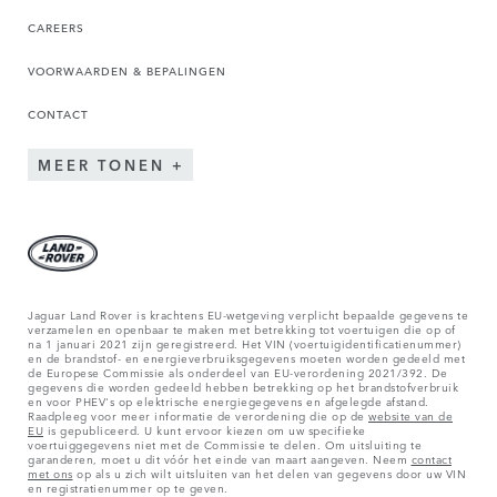
CAREERS
VOORWAARDEN & BEPALINGEN
CONTACT
MEER TONEN
Jaguar Land Rover is krachtens EU-wetgeving verplicht bepaalde gegevens te
verzamelen en openbaar te maken met betrekking tot voertuigen die op of
na 1 januari 2021 zijn geregistreerd. Het VIN (voertuigidentificatienummer)
en de brandstof- en energieverbruiksgegevens moeten worden gedeeld met
de Europese Commissie als onderdeel van EU-verordening 2021/392. De
gegevens die worden gedeeld hebben betrekking op het brandstofverbruik
en voor PHEV's op elektrische energiegegevens en afgelegde afstand.
Raadpleeg voor meer informatie de verordening die op de
website van de
EU
is gepubliceerd. U kunt ervoor kiezen om uw specifieke
voertuiggegevens niet met de Commissie te delen. Om uitsluiting te
garanderen, moet u dit vóór het einde van maart aangeven. Neem
contact
met ons
op als u zich wilt uitsluiten van het delen van gegevens door uw VIN
en registratienummer op te geven.