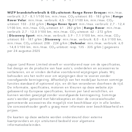
WLTP brandstofverbruik & CO₂-uitstoot: Range Rover Evoque:
min./max.
verbruik: 3,7 – 8,1 l/100 km, min./max. CO₂-uitstoot: 85 - 183 g/km |
Range
Rover
Velar
: min./max. verbruik: 4,5 - 10,2 l/100 km, min./max. CO₂-
uitstoot: 103 - 232 g/km |
Range Rover Sport
: min./max. verbruik: 2,7 - 12,4
l/100 km, min./max. CO₂-uitstoot: 61 - 282 g/km |
Range Rover
: min./max.
verbruik: 2,7 - 12,0 l/100 km, min./max. CO₂-uitstoot: 62 – 272 g/km
|
Discovery Sport
: min./max. verbruik: 3,9 – 7,1 l/100 km, min./max. CO₂-
uitstoot: 88 - 187 g/km |
Discovery
: min./max. verbruik: 8,0 – 8,6 l/100 km,
min./max. CO₂-uitstoot: 208 - 224 g/km |
Defender
: min./max. verbruik: 6,0
- 14,8 l/100 km, min./max. CO₂-uitstoot: resp. 135 - 335 g/km | gegevens
per 24 augustus 2025
Jaguar Land Rover Limited streeft er voortdurend naar om de specificaties,
het design en de productie van haar auto's, onderdelen en accessoires te
verbeteren, en er vinden derhalve voortdurend wijzigingen plaats. Wij
behouden ons het recht voor om wijzigingen door te voeren zonder
voorafgaande kennisgeving. Afhankelijk van het modeljaar kunnen sommige
functies standaard of optioneel zijn, en dit kan veranderen doorheen de tijd.
De informatie, specificaties, motoren en kleuren op deze website zijn
gebaseerd op Europese specificaties, kunnen per land verschillen, en
kunnen worden gewijzigd zonder voorafgaande kennisgeving. Sommige
auto's worden getoond met fabrieksopties en door de concessiehouder
gemonteerde accessoires die mogelijk niet beschikbaar zijn in alle landen.
Uw concessiehouder geeft u graag meer informatie over beschikbaarheid en
prijzen.
De kaarten op deze website worden ondersteund door externe
kaartproviders en zijn uitsluitend bedoeld voor algemene
informatiedoeleinden.