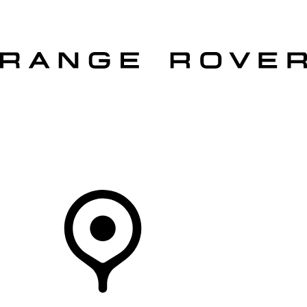
MODELLEN
OWNERS
ONTDEKKEN
SHOP NU
Uw Retailer
RETAILERS