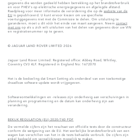
gegevens die worden gedeeld hebben betrekking op het brandstofverbruik
en voor PHEV's op elektrische energiegegevens en afgelegde afstand.
Raadpleeg voor meer informatie de verordening die op de
website van de
EU
is gepubliceerd. U kunt ervoor kiezen om uw specifieke
voertuiggegevens niet met de Commissie te delen. Om uitsluiting te
garanderen, moet u dit vóór het einde van maart aangeven. Neem
contact
met ons
op als u zich wilt uitsluiten van het delen van gegevens door uw VIN
en registratienummer op te geven.
© JAGUAR LAND ROVER LIMITED 2026
Jaguar Land Rover Limited: Registered office: Abbey Road, Whitley,
Coventry CV3 4LF. Registered in England No: 1672070
Het is de bedoeling dat Smart Setting als onderdeel van een toekomstige
draadloze software-update wordt vrijgegeven.
Softwareontwikkelingen en -releases zijn onderhevig aan verschuivingen in
planning en programmering en de datum kan onderhevig zijn aan
verandering.
BEKIJK REGULATION (EU) 2020/740 PDF
De vermelde cijfers zijn het resultaat van officiële tests door de constructeur
conform de wetgeving van de EU. Het werkelijke brandstofverbruik van een
wagen kan verschillen van het in de tests behaalde verbruik. De cijfers zijn
enkel bedoeld om vergelijkingen mogelijk te maken.