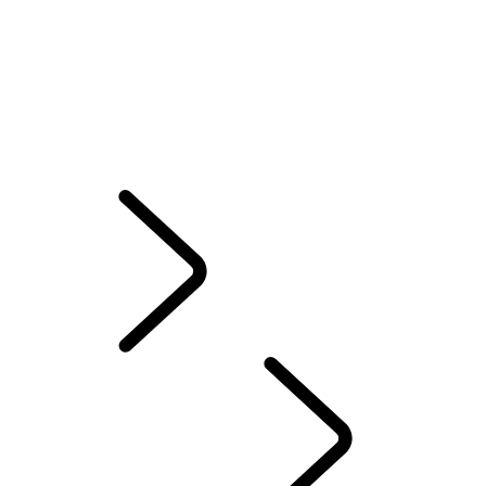
HET VERHAAL VAN RANGE ROVER
Range Rover Sport Challenges
Range Rover House
WIMBLEDON
TAILGATE EVENT SUITE - EMILY BOOKER
MERIDIAN AUDIOSYSTEEM
DE PERFECTE RIJHOUDING VINDEN
London Editions
ELECTROSTATISCH AUDIOSYSTEEM
VERKENNEN