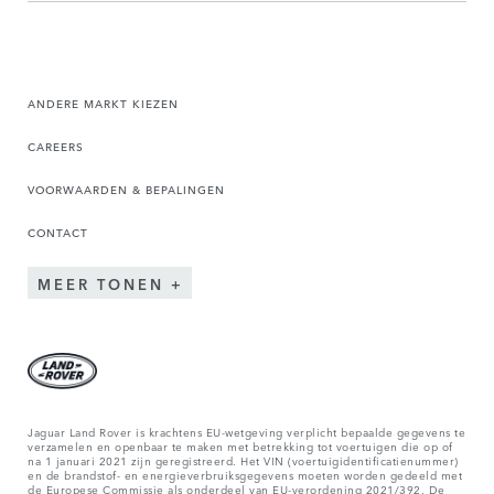
ANDERE MARKT KIEZEN
CAREERS
VOORWAARDEN & BEPALINGEN
CONTACT
MEER TONEN
Jaguar Land Rover is krachtens EU-wetgeving verplicht bepaalde gegevens te
verzamelen en openbaar te maken met betrekking tot voertuigen die op of
na 1 januari 2021 zijn geregistreerd. Het VIN (voertuigidentificatienummer)
en de brandstof- en energieverbruiksgegevens moeten worden gedeeld met
de Europese Commissie als onderdeel van EU-verordening 2021/392. De