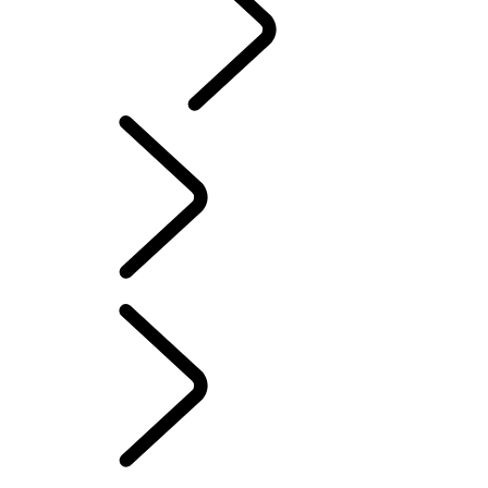
CLASSIC
Dutch
RANGE ROVER STORIES
...
Range Rover House
OVERZICHT